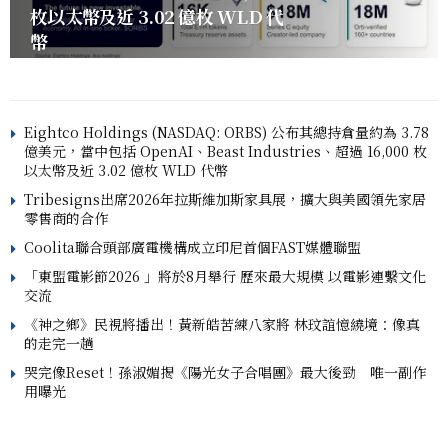
枚以太幣及近 3.02 億枚 WLD 代
幣
Eightco Holdings (NASDAQ: ORBS) 公布其總持倉量約為 3.78
億美元，當中包括 OpenAI、Beast Industries、超過 16,000 枚
以太幣及近 3.02 億枚 WLD 代幣
Tribesigns出席2026年拉斯維加斯家具展，擴大與美國領先家居
零售商的合作
Coolita聯合頭部廣電機構成立印尼首個FAST媒體聯盟
「東盟電影節2026 」將於8月舉行 歷來最大規模 以電影連繫文化
交流
《神之鄉》民視將播出！黃新皓苦練八家將 林玟誼憶繞境：像真
的走完一趟
哭完像Reset！孫淑媚揭《陽光女子合唱團》最大後勁 唯一副作
用曝光