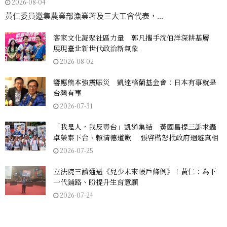
2026-08-04
黃仁委員邀集農業部漁業署及三大工會代表，...
客家文化凝聚社區力量 郭凡攜手沈伯洋深耕基層
展現臺北新世代政治新氣象
2026-08-02
響應熊本強震賑災 凱達格蘭基金會：日本有事就是
台灣有事
2026-07-31
「我是人，我反毒台」凱道集結 黃國昌提三訴求轟
卓榮泰下台、賴清德道歉 張啓楷怒批政府迴避真相
2026-07-25
立法院三讀通過《兒少未來帳戶條例》！黃仁：為下
一代鋪路、盼提升生育意願
2026-07-24