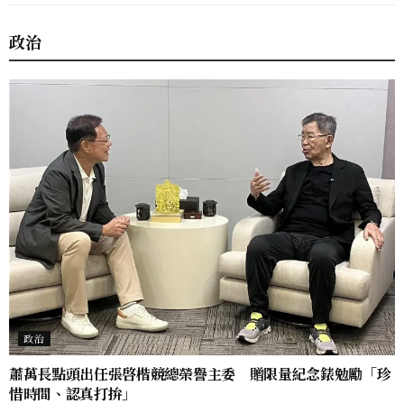
政治
政治
蕭萬長點頭出任張啓楷競總榮譽主委 贈限量紀念錶勉勵「珍
惜時間、認真打拚」