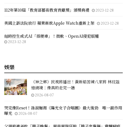
112年第10屆「教育部藝術教育貢獻獎」頒獎典禮
2023-12-28
美國上訴法院放行 蘋果新款Apple Watch重新上架
2023-12-28
紐時控生成式AI「搭便車」！微軟、OpenAI侵犯版權
2023-12-28
娛樂
《神之鄉》民視將播出！黃新皓苦練八家將 林玟誼
憶繞境：像真的走完一趟
2026-08-07
哭完像Reset！孫淑媚揭《陽光女子合唱團》最大後勁 唯一副作用
曝光
2026-08-07
父親節邀爸吃「鵝子晚餐」 展榮展瑞狂跳「鵝子套餐舞」竟釀腳底