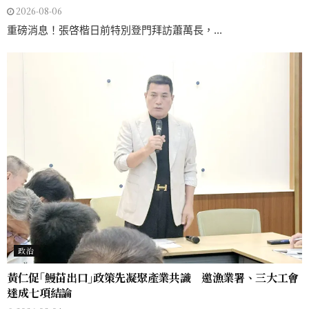
2026-08-06
重磅消息！張啓楷日前特別登門拜訪蕭萬長，...
政治
黃仁促｢鰻苗出口｣政策先凝聚產業共識 邀漁業署、三大工會
達成七項結論