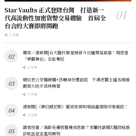
Star Vaults 正式登陸台灣 打造新一
代高流動性加密貨幣交易體驗 首屆全
台合約大賽即將開跑
0 分享
獨家／漾新聞|台大醫科繁星榜首今出爐獎落高雄！周恩瑩
「學霸舞后」全能奪冠
0 分享
網紅老公牙醫硬闖+恐嚇身份遭起底 不滿老饕主播名媛搶
飯局大啖米其林晚宴
0 分享
漾新聞|《夢幻威尼斯》藝術家鄧明墩油畫展現印象極致！
0 分享
讀者投書／高齡長輩就醫竟成悲劇？家屬控訴國X醫院疑誤
診敗血症並濫用藥物