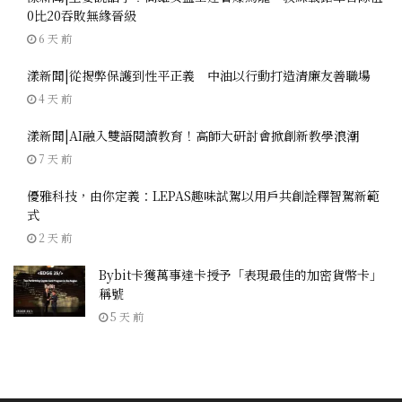
0比20吞敗無緣晉級
6 天 前
漾新聞|從揭弊保護到性平正義 中油以行動打造清廉友善職場
4 天 前
漾新聞|AI融入雙語閱讀教育！高師大研討會掀創新教學浪潮
7 天 前
優雅科技，由你定義：LEPAS趣味試駕以用戶共創詮釋智駕新範
式
2 天 前
Bybit卡獲萬事達卡授予「表現最佳的加密貨幣卡」
稱號
5 天 前