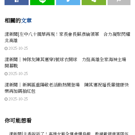
相關的
文章
漾新聞|左中八十風華再現！家長會長蘇彥綸領軍 合力凝聚閃耀
北高雄
2025-10-25
漾新聞｜神隊友陳其邁穿1號球衣開球 力挺高雄全家海神主場
開幕戰
2025-10-25
漾新聞｜新興區重陽敬老活動熱鬧登場 陳其邁祝福長輩健康快
樂再加碼抽紅包
2025-10-25
你可能想看
漾新聞|主委說話了！高雄女籃全運會爆烏龍 教練載錯車害隊伍