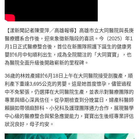
【漾新聞記者陳雯萍／高雄報導】高雄市立大同醫院與長庚
醫療體系合作後，迎來象徵新階段的喜訊。今（2025）年1
月1日正式醫療整合後，首位在新團隊照護下誕生的健康男
嬰於6月中旬順利出生，成為全院關注的「大同寶寶」，也
為醫院全面升級後開啟嶄新的里程碑。
36歲的林姓產婦於6月18日上午在大同醫院接受剖腹產，順
利產下重達3,695公克的男嬰。這是她首度懷孕，儘管過程
中不免緊張，仍選擇在大同醫院生產，並表示對醫療團隊的
專業與細心深具信任。從孕期檢查到分娩當日，婦產科醫師
賴韻如帶領麻醉科、小兒科及護理團隊通力合作，展現醫學
中心級的醫療整合與緊急應變能力，寶寶出生後經專業評估
狀況良好，母子均安。