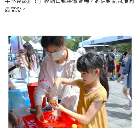
竿不見影』！」鏗鏘口號響徹會場，將活動氣氛推向
最高潮。