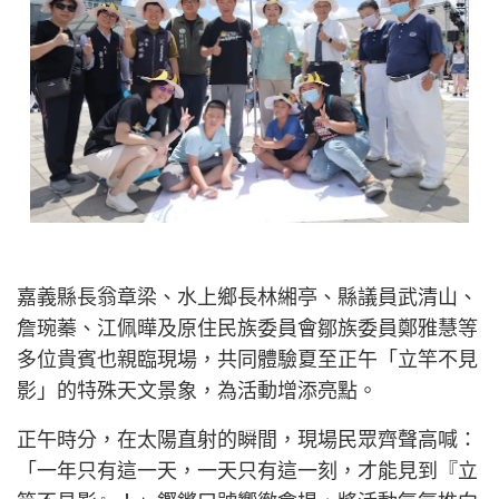
嘉義縣長翁章梁、水上鄉長林緗亭、縣議員武清山、
詹琬蓁、江佩曄及原住民族委員會鄒族委員鄭雅慧等
多位貴賓也親臨現場，共同體驗夏至正午「立竿不見
影」的特殊天文景象，為活動增添亮點。
正午時分，在太陽直射的瞬間，現場民眾齊聲高喊：
「一年只有這一天，一天只有這一刻，才能見到『立