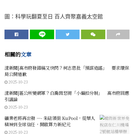
圖：科學玩翻夏至日 百人齊聚嘉義太空館
相關的
文章
漾新聞|高市府發錯稿又快閃？柯志恩批「預謀造謠」 要求環保
局公開道歉
2025-10-23
漾新聞|區公所變網軍？白喬茵怒揭「小編扣分制」 高市府回應
引議論
2025-10-23
礦業老將再出發 —- 朱砝領銜 KuPool，從華人
精神到全球信任，開啟算力新紀元
2025-10-23