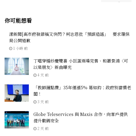
你可能想看
漾新聞|高市府發錯稿又快閃？柯志恩批「預謀造謠」 要求環保
局公開道歉
1 小時 前
丁噹穿婚紗慶雙喜 小巨蛋兩場完售、和蕭景鴻〈可
以是朋友〉新曲曝光
4 天 前
「教師鐘點費」35年僅漲5% 葛如鈞：政府別當慣老
闆！
3 天 前
Globe Teleservices 與 Maxis 合作，向客戶提供
提升數碼安全
2 天 前