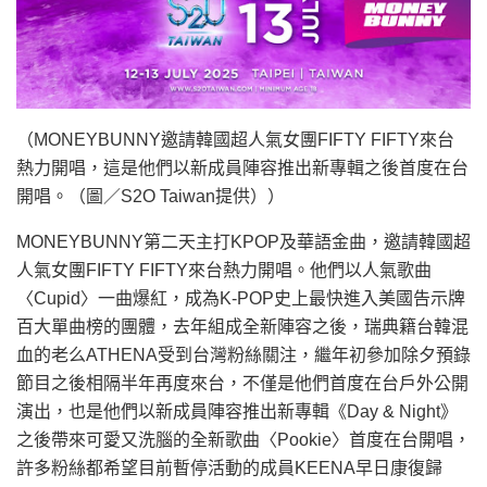
（MONEYBUNNY邀請韓國超人氣女團FIFTY FIFTY來台
熱力開唱，這是他們以新成員陣容推出新專輯之後首度在台
開唱。（圖／S2O Taiwan提供））
MONEYBUNNY第二天主打KPOP及華語金曲，邀請韓國超
人氣女團FIFTY FIFTY來台熱力開唱。他們以人氣歌曲
〈Cupid〉一曲爆紅，成為K-POP史上最快進入美國告示牌
百大單曲榜的團體，去年組成全新陣容之後，瑞典籍台韓混
血的老么ATHENA受到台灣粉絲關注，繼年初參加除夕預錄
節目之後相隔半年再度來台，不僅是他們首度在台戶外公開
演出，也是他們以新成員陣容推出新專輯《Day & Night》
之後帶來可愛又洗腦的全新歌曲〈Pookie〉首度在台開唱，
許多粉絲都希望目前暫停活動的成員KEENA早日康復歸