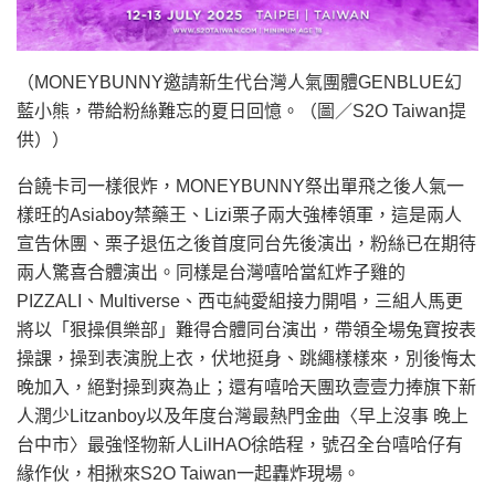
（MONEYBUNNY邀請新生代台灣人氣團體GENBLUE幻
藍小熊，帶給粉絲難忘的夏日回憶。（圖／S2O Taiwan提
供））
台饒卡司一樣很炸，MONEYBUNNY祭出單飛之後人氣一
樣旺的Asiaboy禁藥王、Lizi栗子兩大強棒領軍，這是兩人
宣告休團、栗子退伍之後首度同台先後演出，粉絲已在期待
兩人驚喜合體演出。同樣是台灣嘻哈當紅炸子雞的
PIZZALI、Multiverse、西屯純愛組接力開唱，三組人馬更
將以「狠操俱樂部」難得合體同台演出，帶領全場兔寶按表
操課，操到表演脫上衣，伏地挺身、跳繩樣樣來，別後悔太
晚加入，絕對操到爽為止；還有嘻哈天團玖壹壹力捧旗下新
人潤少Litzanboy以及年度台灣最熱門金曲〈早上沒事 晚上
台中市〉最強怪物新人LilHAO徐皓程，號召全台嘻哈仔有
緣作伙，相揪來S2O Taiwan一起轟炸現場。