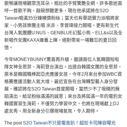
歌喉讓現場觀眾洗耳朵，粗壯的手臂驚艷全網，許多歌迷直
呼一首歌不夠、敲碗想聽更多，現在他承諾將在S2O
Taiwan唱滿35分鐘補償粉絲；當天也有華語實力派唱將家
家、小男孩樂團主唱 米非、李晉瑋接力開唱，更有新生代
台灣人氣團體U:NUS、GENBLUE幻藍小熊、ELL&s以及全
新唱作女團KAXA連番上陣，絕對帶來一場難忘的夏日回
憶。
今年MONEYBUNNY驚喜再升級，邀請兩位人氣韓國啦啦
隊女神全恩菲、海莉登台演出。出道自韓國女團的全恩菲，
原本是韓國職棒起亞虎應援女孩，今年2月來台參加WBC資
格賽應援活動人氣大增，最近宣告在台灣轉型藝人身分發
展，確認將在S2O Taiwan首度開唱，當然少不了吸睛的舞
蹈演出，給足粉絲滿滿的誠意；來台及將屆滿一年的電豹女
韓國實習生海莉，不僅努力學習中文，也將在現場獻上DJ
處女秀，用全新身分引爆現場氣氛，令人期待。
The post
S2O Taiwan不只是電音趴！超狂卡司陣容曝光