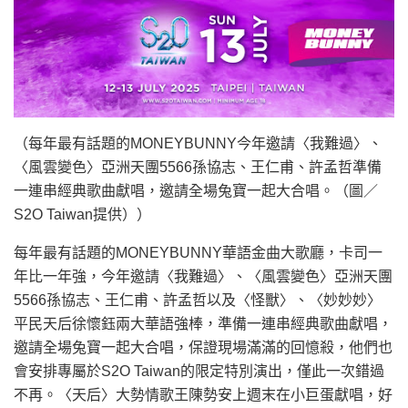
（每年最有話題的MONEYBUNNY今年邀請〈我難過〉、
〈風雲變色〉亞洲天團5566孫協志、王仁甫、許孟哲準備
一連串經典歌曲獻唱，邀請全場兔寶一起大合唱。（圖／
S2O Taiwan提供））
每年最有話題的MONEYBUNNY華語金曲大歌廳，卡司一
年比一年強，今年邀請〈我難過〉、〈風雲變色〉亞洲天團
5566孫協志、王仁甫、許孟哲以及〈怪獸〉、〈妙妙妙〉
平民天后徐懷鈺兩大華語強棒，準備一連串經典歌曲獻唱，
邀請全場兔寶一起大合唱，保證現場滿滿的回憶殺，他們也
會安排專屬於S2O Taiwan的限定特別演出，僅此一次錯過
不再。〈天后〉大勢情歌王陳勢安上週末在小巨蛋獻唱，好