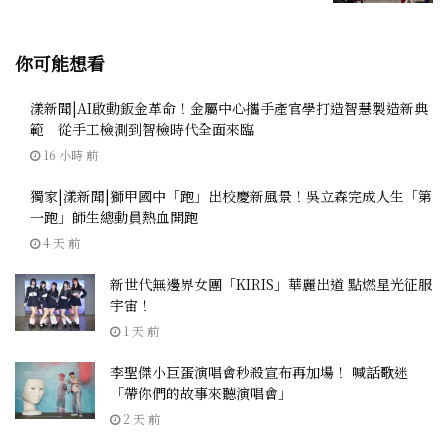
你可能想看
漾新聞|AI啟動鈑金革命！金屬中心攜手產官學打造智慧製造新典
範 從手工檢測到智檢時代全面來臨
16 小時 前
獨家|漾新聞|獅甲國中「跑」出校慶新風景！吳立森完成人生「第
一跑」師生總動員熱血開跑
4 天 前
新世代無邊界女團「KIRIS」華麗出道 點燃星光征服
宇宙！
1 天 前
李聖傑小巨蛋演唱會秒殺宣布再加場！ 喊話歌迷
「帶你們的故事來聽演唱會」
2 天 前