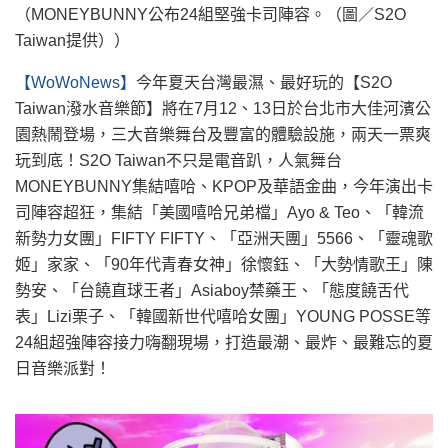
（MONEYBUNNY公布24組堅強卡司陣容。（圖／S2O
Taiwan提供））
【WoWoNews】
今年夏天台灣最濕、最好玩的【S2O
Taiwan潑水音樂節】將在7月12、13日於台北市大佳河濱公
園熱鬧登場，三大音樂舞台及豐富的體驗設施，兩天一票爽
玩到底！S2O Taiwan不只是電音趴，人氣舞台
MONEYBUNNY集結嘻哈、KPOP及華語金曲，今年演出卡
司陣容超狂，集結「美國嘻哈兄弟檔」Ayo & Teo、「韓流
新勢力女團」FIFTY FIFTY、「亞洲天團」5566、「靈魂歌
姬」家家、「90年代青春女神」徐懷鈺、「大勢情歌王」陳
勢安、「台饒直球王者」Asiaboy禁藥王、「態度饒舌代
表」Lizi栗子、「韓國新世代嘻哈女團」YOUNG POSSE等
24組超強陣容接力嗨翻現場，打造最潮、最炸、最難忘的夏
日音樂派對！