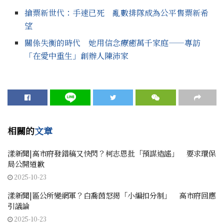
搶票新世代：手速已死 亂數排隊成為公平售票新希
望
關係失衡的時代 她用信念療癒萬千家庭——專訪
「在愛中重生」創辦人陳沛家
相關的
文章
漾新聞|高市府發錯稿又快閃？柯志恩批「預謀造謠」 要求環保
局公開道歉
2025-10-23
漾新聞|區公所變網軍？白喬茵怒揭「小編扣分制」 高市府回應
引議論
2025-10-23