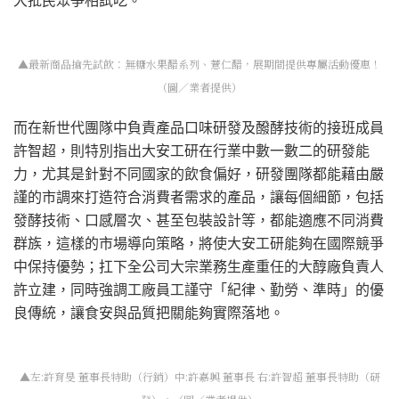
大批民眾爭相試吃。
▲最新商品搶先試飲：無糖水果醋系列、薏仁醋，展期間提供專屬活動優惠！
（圖／業者提供）
而在新世代團隊中負責產品口味研發及醱酵技術的接班成員
許智超，則特別指出大安工研在行業中數一數二的研發能
力，尤其是針對不同國家的飲食偏好，研發團隊都能藉由嚴
謹的市調來打造符合消費者需求的產品，讓每個細節，包括
發酵技術、口感層次、甚至包裝設計等，都能適應不同消費
群族，這樣的市場導向策略，將使大安工研能夠在國際競爭
中保持優勢；扛下全公司大宗業務生產重任的大醇廠負責人
許立建，同時強調工廠員工謹守「紀律、勤勞、準時」的優
良傳統，讓食安與品質把關能夠實際落地。
▲左:許育旻 董事長特助（行銷）中:許嘉興 董事長 右:許智超 董事長特助（研