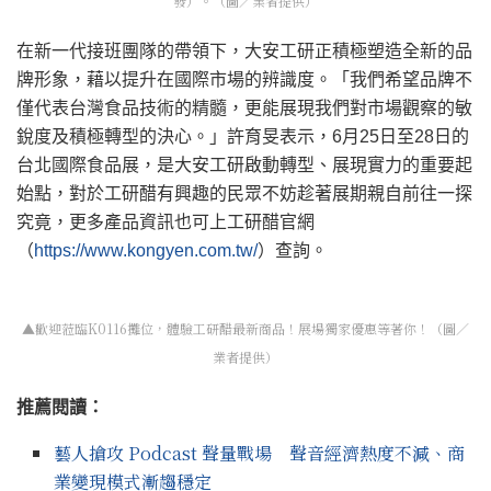
發）。（圖／業者提供）
在新一代接班團隊的帶領下，大安工研正積極塑造全新的品
牌形象，藉以提升在國際市場的辨識度。「我們希望品牌不
僅代表台灣食品技術的精髓，更能展現我們對市場觀察的敏
銳度及積極轉型的決心。」許育旻表示，6月25日至28日的
台北國際食品展，是大安工研啟動轉型、展現實力的重要起
始點，對於工研醋有興趣的民眾不妨趁著展期親自前往一探
究竟，更多產品資訊也可上工研醋官網
（
https://www.kongyen.com.tw/
）查詢。
▲歡迎蒞臨K0116攤位，體驗工研醋最新商品！展場獨家優惠等著你！（圖／
業者提供）
推薦閱讀：
藝人搶攻 Podcast 聲量戰場 聲音經濟熱度不減、商
業變現模式漸趨穩定