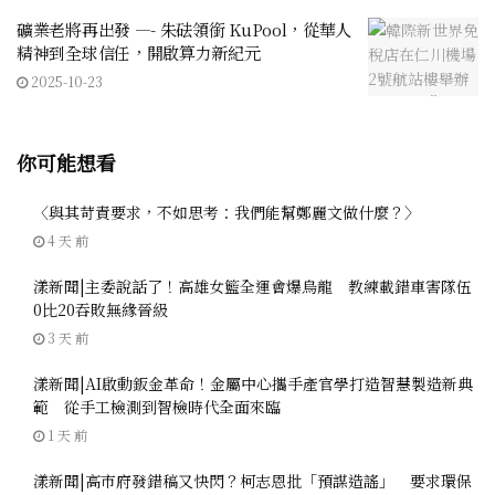
礦業老將再出發 —- 朱砝領銜 KuPool，從華人
精神到全球信任，開啟算力新紀元
2025-10-23
你可能想看
〈與其苛責要求，不如思考：我們能幫鄭麗文做什麼？〉
4 天 前
漾新聞|主委說話了！高雄女籃全運會爆烏龍 教練載錯車害隊伍
0比20吞敗無緣晉級
3 天 前
漾新聞|AI啟動鈑金革命！金屬中心攜手產官學打造智慧製造新典
範 從手工檢測到智檢時代全面來臨
1 天 前
漾新聞|高市府發錯稿又快閃？柯志恩批「預謀造謠」 要求環保