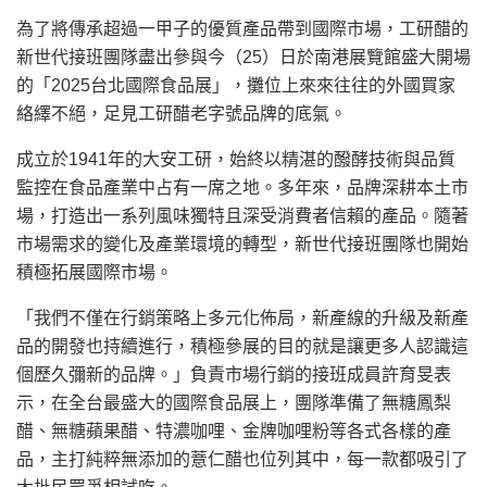
為了將傳承超過一甲子的優質產品帶到國際市場，工研醋的
新世代接班團隊盡出參與今（25）日於南港展覽館盛大開場
的「2025台北國際食品展」，攤位上來來往往的外國買家
絡繹不絕，足見工研醋老字號品牌的底氣。
成立於1941年的大安工研，始終以精湛的醱酵技術與品質
監控在食品產業中占有一席之地。多年來，品牌深耕本土市
場，打造出一系列風味獨特且深受消費者信賴的產品。隨著
市場需求的變化及產業環境的轉型，新世代接班團隊也開始
積極拓展國際市場。
「我們不僅在行銷策略上多元化佈局，新產線的升級及新產
品的開發也持續進行，積極參展的目的就是讓更多人認識這
個歷久彌新的品牌。」負責市場行銷的接班成員許育旻表
示，在全台最盛大的國際食品展上，團隊準備了無糖鳳梨
醋、無糖蘋果醋、特濃咖哩、金牌咖哩粉等各式各樣的產
品，主打純粹無添加的薏仁醋也位列其中，每一款都吸引了