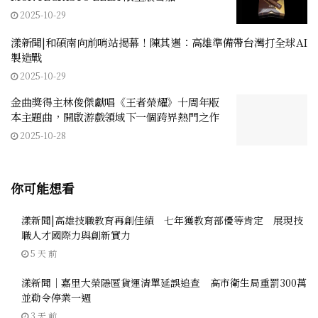
2025-10-29
漾新聞|和碩南向前哨站揭幕！陳其邁：高雄準備帶台灣打全球AI
製造戰
2025-10-29
金曲獎得主林俊傑獻唱《王者榮耀》十周年版
本主題曲，開啟游戲領域下一個跨界熱門之作
2025-10-28
你可能想看
漾新聞|高雄技職教育再創佳績 七年獲教育部優等肯定 展現技
職人才國際力與創新實力
5 天 前
漾新聞｜嘉里大榮隱匿貨運清單延誤追查 高市衛生局重罰300萬
並勒令停業一週
3 天 前