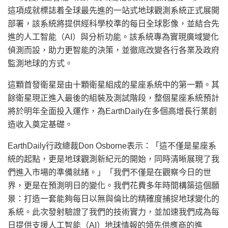
這項成就標誌着全球最先進的一站式地球觀測系統正式展開
部署，該系統將提供經科學校準的每日全球影像，並結合先
進的人工智能（AI）與分析功能。該系統專為實現廣域變化
偵測而設，助力更智能的決策，並徹底改變各行各業及政府
監測地球的方式。
這顆首發衛星是由十顆衛星組成的星座系統中的第一顆。其
餘衛星現正進入最後的組裝及測試階段，整個星座系統預計
將於明年全面投入運作，為EarthDaily在多個高增長行業創
造收入奠定基礎。
EarthDaily行政總裁Don Osborne表示：「這不僅是星座系
統的起點，更是地球觀測新紀元的開始，同時清晰展現了我
們進入市場的準備就緒。」「我們不僅是在觀察今日的世
界，更是在預測明日的變化。我們花費多年時間構築這個願
景：打造一套能夠每日以無與倫比的精確度捕捉地球變化的
系統。此次發射驗證了我們的技術實力，並加速我們成為每
日提供支援人工智能（AI）地球情報的領先供應商的進