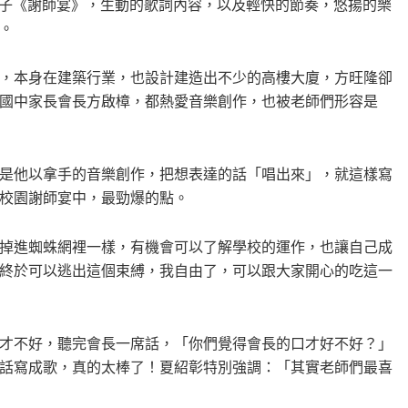
曲子《謝師宴》，生動的歌詞內容，以及輕快的節奏，悠揚的樂
。
，本身在建築行業，也設計建造出不少的高樓大廈，方旺隆卻
國中家長會長方啟樟，都熱愛音樂創作，也被老師們形容是
是他以拿手的音樂創作，把想表達的話「唱出來」，就這樣寫
校園謝師宴中，最勁爆的點。
掉進蜘蛛網裡一樣，有機會可以了解學校的運作，也讓自己成
終於可以逃出這個束縛，我自由了，可以跟大家開心的吃這一
才不好，聽完會長一席話，「你們覺得會長的口才好不好？」
話寫成歌，真的太棒了！夏紹彰特別強調：「其實老師們最喜