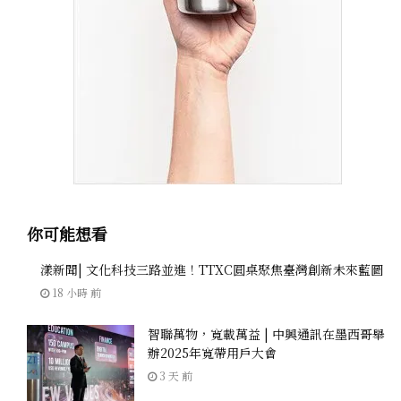
你可能想看
漾新聞| 文化科技三路並進！TTXC圓桌聚焦臺灣創新未來藍圖
18 小時 前
智聯萬物，寬載萬益 | 中興通訊在墨西哥舉
辦2025年寬帶用戶大會
3 天 前