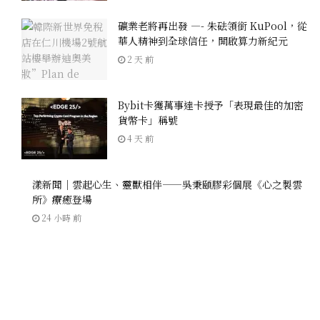
礦業老將再出發 —- 朱砝領銜 KuPool，從
華人精神到全球信任，開啟算力新紀元
2 天 前
Bybit卡獲萬事達卡授予「表現最佳的加密
貨幣卡」稱號
4 天 前
漾新聞｜雲起心生、靈獸相伴——吳秉頤膠彩個展《心之製雲
所》療癒登場
24 小時 前