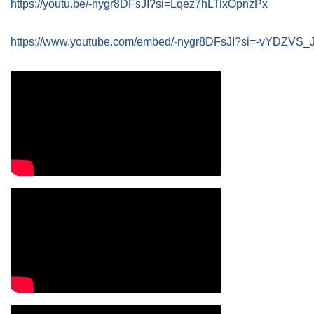
https://youtu.be/-nygr8DFsJI?si=Lqez7hLTixOpnzPx
https://www.youtube.com/embed/-nygr8DFsJI?si=-vYDZVS