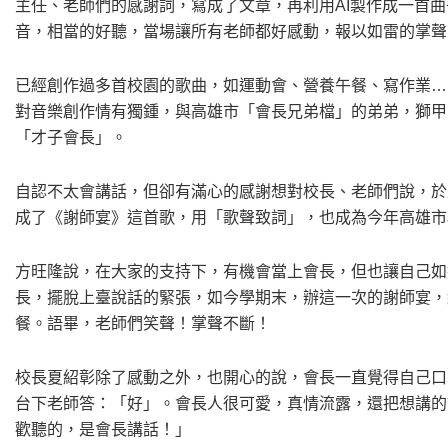
主任、老師們的感謝詞，寫成了文章，再利用AI製作成一首
音，相當的好聽，當場讓所有老師都好感動，報以如雷的掌聲
已經創作過多首校園的歌曲，如運動會、營養午餐、寫作業…
對音樂創作情有獨鍾，與高雄市「會長兄弟檔」的弟弟，獅甲
「才子會長」。
自認不太會講話，但卻有滿心的感謝想對校長、老師們說，於
成了《謝師宴》這首歌，用「歌聲致詞」，也成為今年高雄市
方旺隆說，在大家的支持下，有機會當上會長，但也讓自己如
長，擺脫上臺說話的緊張，如今學期末，辦這一次的謝師宴，
餐。語畢，老師們笑聲！掌聲不斷！
校長夏紹彰除了感動之外，也開心的說，會長一直覺得自己口
台下老師答：「好」。會長人很可愛，真情流露，還把想講的
歡聽的，是會長講話！」