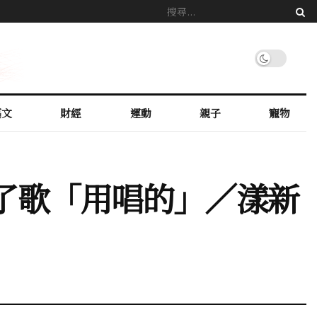
藝文
財經
運動
親子
寵物
成了歌「用唱的」／漾新