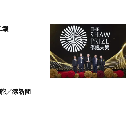
二載
舵／漾新聞