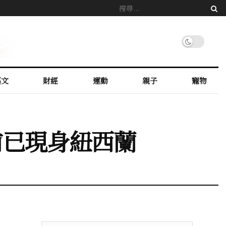
藝文
財經
運動
親子
寵物
前已現身紐西蘭