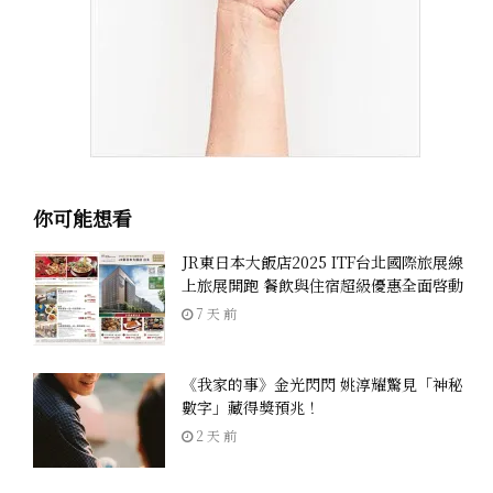
你可能想看
JR東日本大飯店2025 ITF台北國際旅展線
上旅展開跑 餐飲與住宿超級優惠全面啓動
7 天 前
《我家的事》金光閃閃 姚淳耀驚見「神秘
數字」藏得獎預兆！
2 天 前