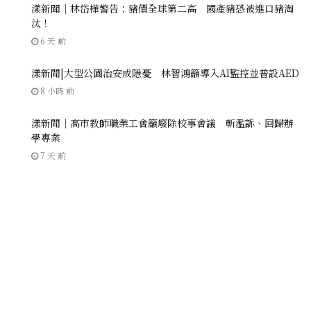
漾新聞｜林岱樺警告：豬價全球第二高 國產豬恐被進口豬淘
汰！
6 天 前
漾新聞|大型公園治安成隱憂 林智鴻籲導入AI監控並普設AED
8 小時 前
漾新聞｜高市教師職業工會籲廢除校事會議 斬濫訴、回歸辦
學專業
7 天 前