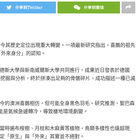
分享到Twitter
分享到微信
如今其歷史定位出現重大轉變。一項最新研究指出，喜鵲的祖先
「外來身分」的認知。
德斯大學與新南威爾斯大學共同進行，成果近日發表於德國
年挖掘與分析，終於拼湊出足夠的骨骼碎片，成功描述一種已滅
今的澳洲喜鵲相仿，但可能全身黑色羽毛。研究推測，聖巴森
可能是氣候急遽轉冷，導致棲地環境劇變。
當時遍布桉樹、月桂和木麻黃等植物，鳥類多樣性也遠超現
定「原生」與「外來」其實並不絕對。