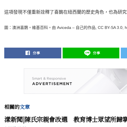
這項發現不僅重新詮釋了喜鵲在紐西蘭的歷史角色，也為研究
圖：澳洲喜鵲。維基百科。由 Aviceda – 自己的作品, CC BY-SA 3.0, https://
分享
分享
相關的
文章
漾新聞|陳氏宗親會改選 教育博士眾望所歸