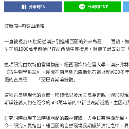
分享到FB
分享到LINE
波新聞─陶泰山編輯
一直被視為19世紀從澳洲引進紐西蘭的外來鳥種——喜鵲，
早在約1900萬年前便已在紐西蘭中部棲息，顛覆了過去對其
這項研究由坎特伯雷博物館、紐西蘭坎特伯雷大學、澳洲弗林
《古生物學雜誌》。團隊在南島聖巴森斯化石遺址歷經20多
絕的古鳥種——「聖巴森斯噪鐘鵲」。
這種古鳥與現代的喜鵲、噪鐘鵲以及屠夫鳥為近親，體形與現
斯噪鐘鵲大約在距今約500萬年前的中新世晚期滅絕，主因
研究同時重現了當時紐西蘭的森林樣貌，與今日有明顯差異，
今。研究人員指出，紐西蘭的自然環境長期處於演化之中，界