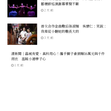
藝穗節巡演謝幕掌聲不斷
2 天 前
首次合作金曲歌后孫淑媚 吳慷仁：笑說：
我是從小聽她的歌長大的
3 天 前
漾新聞｜晶城有愛、高科用心！攜手獅子會捐贈16萬元與千件
雨衣 溫暖小港學子心
1 天 前