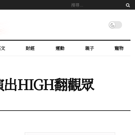
藝文
財經
運動
親子
寵物
出HIGH翻觀眾