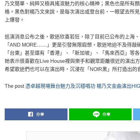
乃文簡單、純粹又極具搖滾魅力的核心精神；黑色也是所有顏
格。黑色對楊乃文來說，是每次演出或登台前，一眼望去所見
上爆發。
巡演消息公布之後，歌迷欣喜若狂，除了目前已公布的上海、
「AND MORE……」更是引發無限遐想，歌迷地迫不及待
「台東」甚至還有「香港」、「新加坡」、「馬來西亞」等各
她表示很喜歡在Live House裡與樂手和觀眾距離很近的
希望歌迷們也可以在演出時，沉浸在「NOIR黑」所打造出的
The post
憑卓越現場舞台魅力及沉穩唱功 楊乃文金曲演出HI
分享
分享