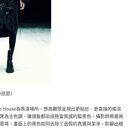
e巡迴）
e House為表演場所，想為觀眾呈現出更貼近、更直接的搖滾
黑為主色調，連頭髮都染成極富質感的藍黑色。攝影師周墨將
意境。畫面上的黑色如同去除了虛假的真實與潔淨，彰顯出楊