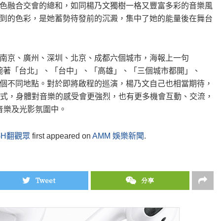
色融合交會的總和，如同楊乃文獨樹一格又豐富多彩的音樂風
到的色彩，是她蓄勢待發前的沉澱，集中了她的能量後在舞台
南京、廣州、深圳、北京、成都六個城市，海報上一句
敲碗著「台北」、「台中」、「高雄」、「三個城市都開」、
個不同地點。對於即將啟程的巡演，楊乃文自己也相當期待，
演出方式，身體對音樂的感受會更強烈，也有更多機會互動、交流，
音樂及光影氛圍中。
GH翻觀眾
first appeared on
AMM 娛樂新聞
.
Tweet
分享