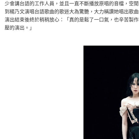
少會講台語的工作人員，並且一直不斷播放原唱的音檔，空閒
到楊乃文演唱台語歌曲的歌迷大為驚艷，大力稱讚她唱出歌曲
演出結束後終於稍稍放心：「真的是鬆了一口氣，也辛苦製作
壓的演出。」