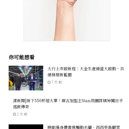
你可能想看
大行上市啟新程：大金生產線盛大啟動，共
繪發展新藍圖
7 天 前
漾新聞|接下550杯超大單！麻古加盟主Stan用團隊精神闖出手
搖飲傳奇
2 天 前
曉劇場身體書寫觸動米蘭、西西里島觀眾