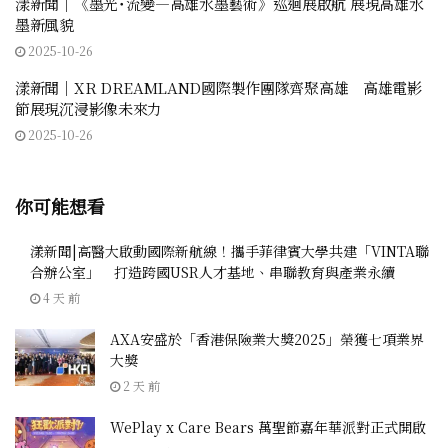
漾新聞｜《墨光˙流變—高雄水墨藝術》巡迴展啟航 展現高雄水
墨新風貌
2025-10-26
漾新聞｜XR DREAMLAND國際製作團隊齊聚高雄 高雄電影
節展現沉浸影像未來力
2025-10-26
你可能想看
漾新聞|高醫大啟動國際新航線！攜手菲律賓大學共建「VINTA聯
合辦公室」 打造跨國USR人才基地、串聯教育與產業永續
4 天 前
AXA安盛於「香港保險業大獎2025」榮獲七項業界
大獎
2 天 前
WePlay x Care Bears 萬聖節嘉年華派對正式開啟