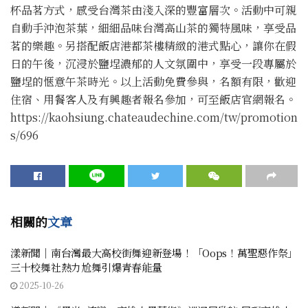
杯品茗方式，感受台灣茶由淺入深的豐富層次。活動中可親
自動手沖泡茶葉，細細品味台灣高山茶的獨特風味，享受品
茗的樂趣。另搭配飯店港都茶樓精緻的港式點心，讓你在假
日的午後，沉浸於鹽埕濃郁的人文氛圍中，享受一段專屬於
鹽埕的愜意午茶時光。以上活動免費參與，名額有限，歡迎
住宿、用餐客人及有興趣者報名參加，可至飯店官網報名。
https://kaohsiung.chateaudechine.com/tw/promotion
s/696
相關的
文章
漾新聞｜南台灣最大高校街舞迎新登場！「Oops！萬聖惡作祭」
三十校舞社熱力尬舞引爆青春能量
2025-10-26