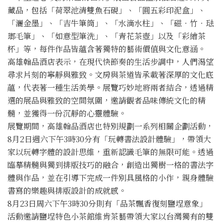
藏品，包括「荷翠池清雙魚石硯」、「圓五彩印泥盒」、
「灑金墨」、「吉牛筆筒」、「水滴水柱」、「磁‧竹‧琺
瑯毛筆」、「如意型筆洗」、「青花茶壺」以及「彩繪茶
杯」等，每件作品皆蘊含著獨特的藝術價值與文化意涵。
高雄翰品酒店表示，在現代快節奏的生活步調中，人們渴望
尋求片刻的寧靜與雅致。文房與茶道皆承載著深厚的文化底
蘊，代表著一種生活美學。展覽巧妙地將兩者結合，透過精
選的展品與雅致的空間氛圍，邀請觀者品味傳統文化的精
髓，並獲得一份沉靜的心靈體驗。
展覽期間，高雄翰品酒店也特別規劃一系列相關企劃活動，
8月2日週六下午3時30分有「玩轉書法設計體驗」，帶領大
家以玩轉字體的設計思維，重新認識毛筆的無限可能。透過
臨摹精髓與獨到排版技巧的融合，創造出獨樹一格的書法字
體與作品，並在引導下完成一件別具風格的小作，親身體驗
書寫的樂趣與排版設計的成就感。
8月23日周六下午3時30分則有「品茶飄香復刻鹽埕意象」
活動邀請鹽埕特色小茶館維肯茶藝帶領大家以台灣獨有的雙