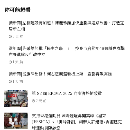
你可能想看
漾新聞|左楠建設待加速！陳麗珍籲加快重劃與道路改善、打造宜
居新左楠
3 天 前
漾新聞|許采蓁怒批「民主之恥！」 控高市府動用48個粉專攻擊
在野黨違反行政中立
1 天 前
漾新聞|從旗津出發！柯志恩競選看板上架 宣誓再戰高雄
1 天 前
第 82 屆 EICMA 2025 向澎湃熱情致敬
2 天 前
支持香港運動員 國際體壇勇闖高峰《旭茉
JESSICA》x「騰峰計劃」創辦人許建德x香港匹克
球運動員陳詠悠