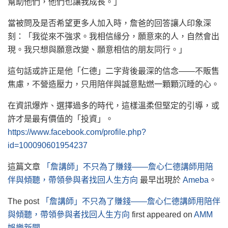
幫助他們，他們也讓我成長。」
當被問及是否希望更多人加入時，詹爸的回答讓人印象深
刻：「我從來不強求。我相信緣分，願意來的人，自然會出
現。我只想與願意改變、願意相信的朋友同行。」
這句話或許正是他「仁德」二字背後最深的信念——不販售
焦慮，不營造壓力，只用陪伴與誠意點燃一顆顆沉睡的心。
在資訊爆炸、選擇過多的時代，這樣溫柔但堅定的引導，或
許才是最有價值的「投資」。
https://www.facebook.com/profile.php?
id=100090601954237
這篇文章
「詹講師」不只為了賺錢——詹心仁德講師用陪
伴與傾聽，帶領參與者找回人生方向
最早出現於
Ameba
。
The post
「詹講師」不只為了賺錢——詹心仁德講師用陪伴
與傾聽，帶領參與者找回人生方向
first appeared on
AMM
娛樂新聞
.