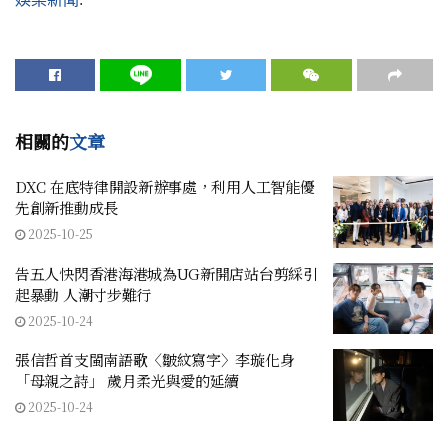
相關的
文章
DXC 在底特律開設新辦事處，利用人工智能優
先創新推動成長
2025-10-25
告五人快閃香港海港城為UG新開店站台剪綵引
起暴動 人潮寸步難行
2025-10-24
張信哲首支閩南語歌〈皺紋寫字〉李璇化身
「母親之詩」 歲月柔光與愛的延續
2025-10-24