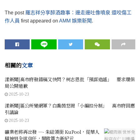
The post
羅志祥分享醉酒趣事：邊走邊吐像噴泉 還咬傷工
作人員
first appeared on
AMM 娛樂新聞
.
相關的
文章
漾新聞|高市府發錯稿又快閃？柯志恩批「預謀造謠」 要求環保
局公開道歉
2025-10-23
漾新聞|區公所變網軍？白喬茵怒揭「小編扣分制」 高市府回應
引議論
2025-10-23
礦業老將再出發 —- 朱砝領銜 KuPool，從華人
精神到全球信任，開啟算力新紀元