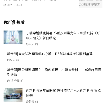
2025-10-23
你可能想看
丁噹穿婚紗慶雙喜 小巨蛋兩場完售、和蕭景鴻〈可
以是朋友〉新曲曝光
4 天 前
漾新聞|高大試務團隊細心守護 115英聽首場考試順利落幕
5 天 前
漾新聞|區公所變網軍？白喬茵怒揭「小編扣分制」 高市府回應
引議論
15 分鐘 前
創新科技嘉年華開鑼 應科院展示六大創新科技 與眾
同樂
5 天 前