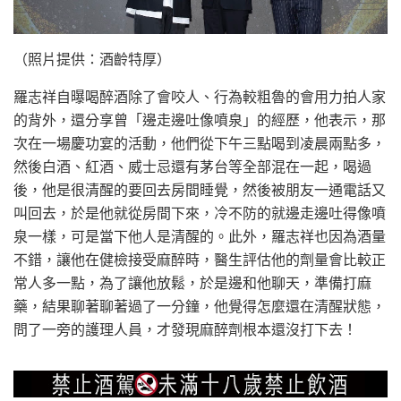
（照片提供：酒齡特厚）
羅志祥自曝喝醉酒除了會咬人、行為較粗魯的會用力拍人家
的背外，還分享曾「邊走邊吐像噴泉」的經歷，他表示，那
次在一場慶功宴的活動，他們從下午三點喝到凌晨兩點多，
然後白酒、紅酒、威士忌還有茅台等全部混在一起，喝過
後，他是很清醒的要回去房間睡覺，然後被朋友一通電話又
叫回去，於是他就從房間下來，冷不防的就邊走邊吐得像噴
泉一樣，可是當下他人是清醒的。此外，羅志祥也因為酒量
不錯，讓他在健檢接受麻醉時，醫生評估他的劑量會比較正
常人多一點，為了讓他放鬆，於是邊和他聊天，準備打麻
藥，結果聊著聊著過了一分鐘，他覺得怎麼還在清醒狀態，
問了一旁的護理人員，才發現麻醉劑根本還沒打下去！