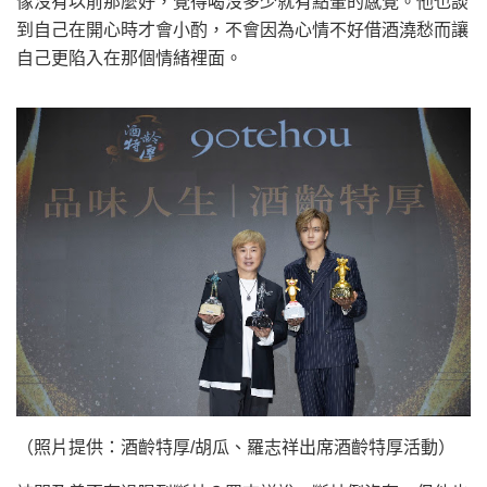
像沒有以前那麼好，覺得喝沒多少就有點暈的感覺。他也談
到自己在開心時才會小酌，不會因為心情不好借酒澆愁而讓
自己更陷入在那個情緒裡面。
（照片提供：酒齡特厚/胡瓜、羅志祥出席酒齡特厚活動）