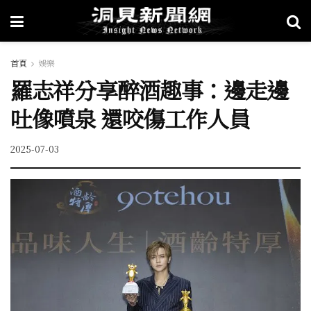
首頁
娛樂
羅志祥分享醉酒趣事：邊走邊
吐像噴泉 還咬傷工作人員
2025-07-03