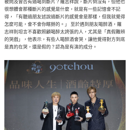
被問及曾否有過喝到斷片？羅志祥說，斷片倒沒有，但他也
很想體會那種斷片的感覺是什麼，就是有一些記憶會不記
得，「有聽過朋友述說過斷片的感覺會是那樣，但我就覺得
怎麼可能，會不會你瞎掰的。」 至於遇到朋友喝醉酒，羅
志祥則坦言不喜歡照顧喝醉太誇張的人，尤其是「真假難辨
的哭戲」，他表示，有些人喝醉酒會哭，讓他覺得對方到底
是真的在哭，還是假的？認為是有演的成分。