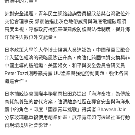
倡議中的力量。
針對安全議題，青年民主網絡諮詢委員楊欣慈與台灣數位外
交協會理事長 郭家佑指出灰色地帶威脅與海底電纜破壞須
高度重視，呼籲政府補強基礎建設防護與法律制度，提升海
洋韌性與數位外交能量。
日本政策大學院大學博士候選人吳迪認為，中國藉軍民融合
介入藍色經濟的戰略風險正升高，應強化跨國情資交換與非
中國主導的造船鏈。美國婦女、和平與安全委員會研究員
Peter Tozzi則呼籲揭露IUU漁業與強迫勞動問題，強化各國
海巡合作。
日本捕鯨協會國際事務顧問松田彩提出「海洋畜牧」為傳統
高耗能養殖的替代方案，強調離島社區在糧食安全與海洋永
續中的角色。印度「國家青年挑戰」得獎者 Bhavesh Jain
分享玻璃瓶重複使用創業計畫，展示青年如何透過社區行動
實現環境與社會影響。