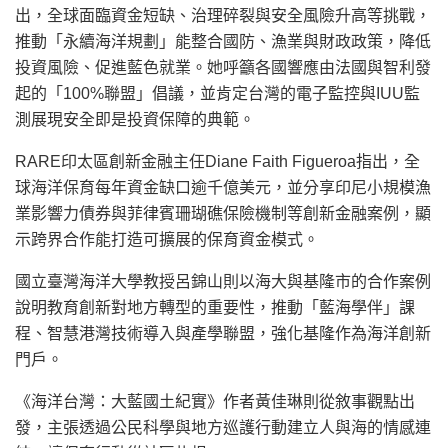
出，全球面臨資金短缺、治理碎裂與安全風險升高等挑戰，
推動「永續海洋規劃」能整合國防、漁業與財政政策，降低
投資風險、促進藍色就業。她呼籲各國響應由法國與智利發
起的「100%聯盟」倡議，並肯定台灣的電子監控與IUU監
測展現安全即是投資保障的典範。
RARE印太區創新金融主任Diane Faith Figueroa指出，全
球海洋保育每年資金缺口逾千億美元，並分享印尼小規模漁
業影響力債券與菲律賓珊瑚礁保險機制等創新金融案例，顯
示跨界合作能打造可擴展的保育資金模式。
國立臺灣海洋大學教授呂錦山則以海大與基隆市的合作案例
說明教育創新對地方轉型的重要性，推動「藍海學伴」課
程、智慧港灣技術導入與產學聯盟，強化基隆作為海洋創新
門戶。
《海洋台灣：大藍國土紀實》作者黃佳琳則從敘事觀點出
發，主張透過公民科學與地方巡護行動建立人與海的情感連