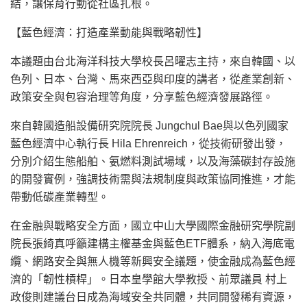
結，讓保育行動從社區扎根。
【藍色經濟：打造產業動能與戰略韌性】
本議題由台北海洋科技大學校長呂曜志主持，來自韓國、以
色列、日本、台灣、馬來西亞與印度的講者，從產業創新、
政策安全與包容治理等角度，分享藍色經濟發展路徑。
來自韓國造船設備研究院院長 Jungchul Bae與以色列國家
藍色經濟中心執行長 Hila Ehrenreich，從技術研發出發，
分別介紹生態船舶、氨燃料測試場域，以及海藻碳封存設施
的開發實例，強調技術需與法規制度與政策協同推進，才能
帶動低碳產業轉型。
在金融與戰略安全方面，國立中山大學國際金融研究學院副
院長張綺真呼籲建構主權基金與藍色ETF體系，納入海底電
纜、網路安全與無人機等新興安全議題，使金融成為藍色經
濟的「韌性槓桿」。日本皇學館大學教授、前眾議員 村上
政俊則建議台日成為海域安全共同體，共同開發稀有資源，