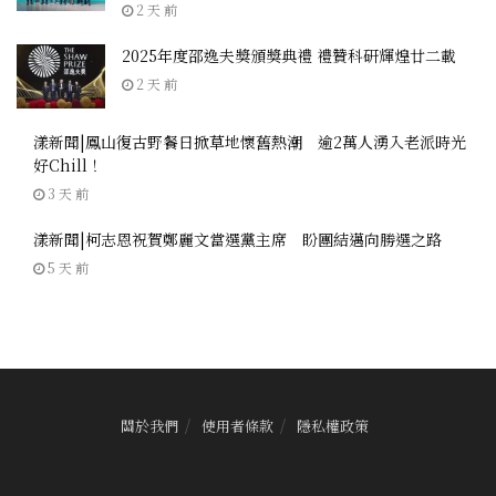
2 天 前
2025年度邵逸夫獎頒獎典禮 禮贊科研輝煌廿二載
2 天 前
漾新聞|鳳山復古野餐日掀草地懷舊熱潮 逾2萬人湧入老派時光
好Chill！
3 天 前
漾新聞|柯志恩祝賀鄭麗文當選黨主席 盼團結邁向勝選之路
5 天 前
關於我們
使用者條款
隱私權政策