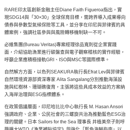
RARE印太區創新金融主任Diane Faith Figueroa指出，實
現SDG14與「30×30」全球保育目標，需跨界導入成果導向
債券與參數型氣候保險等工具，並分享在印尼與菲律賓的具
體案例，強調社區參與與風險轉移機制缺一不可。
必維集團(Bureau Veritas)專案經理徐品寬則從企業實踐
面，介紹協助漁業進行碳盤查與電子觀察稽核的實作經驗，
呼籲企業應積極接軌GRI、ISO與MSC等國際標準。
自然解方方面，以色列SEAKURA執行長Efrat Lev與菲律賓
自然環境資源部資深專家 Alita Sangalang分別推動海藻設
施與紅樹林、珊瑚礁復育，主張將這些具成本效益的方案納
入海岸治理與ESG指標體系。
在政策倡議層面，印尼哈比比中心執行長 M. Hasan Ansori
強調政府、企業、公民社會的三螺旋共治為推動藍色ESG治
理的關鍵。日本 Sailors for the Sea 理事長 井植美奈子則呼
籲擴大WTO《漁業補貼協定》與強化「藍色海鮮指南」以