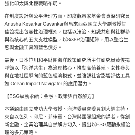
強化印太與北極戰略布局。
在制度設計與公平治理方面，印度觀察家基金會資深研究員
Anusha Kesarkar Gavankar與馬來西亞國立大學副教授甘
佳誼提出包容性治理框架，包括以法治、知識共創與社群參
與為核心的五大支柱模型，以8i×8R治理矩陣，用以整合生
態與金融工具如藍色債券。
最後，日本笹川和平財團海洋政策研究所主任研究員黃俊揚
呼籲以「海洋共生」為治理核心，推動高值養殖、女性參與
與在地社區導向的藍色經濟模式，並強調社會影響評估工具
如 Ocean Impact Navigator 的應用潛力。
【ESG驅動永續：金融、政策與自然解方】
本議題由國立成功大學教授、海洋委員會委員劉大綱主持，
來自以色列、印尼、菲律賓、台灣與國際組織的講者，從創
新金融、企業治理與自然解方切入，提出以ESG驅動永續治
理的多元策略。