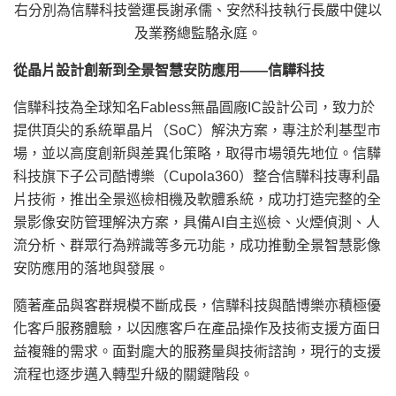
右分別為信驊科技營運長謝承儒、安然科技執行長嚴中健以
及業務總監駱永庭。
從晶片設計創新到全景智慧安防應用——信驊科技
信驊科技為全球知名Fabless無晶圓廠IC設計公司，致力於
提供頂尖的系統單晶片（SoC）解決方案，專注於利基型市
場，並以高度創新與差異化策略，取得市場領先地位。信驊
科技旗下子公司酷博樂（Cupola360）整合信驊科技專利晶
片技術，推出全景巡檢相機及軟體系統，成功打造完整的全
景影像安防管理解決方案，具備AI自主巡檢、火煙偵測、人
流分析、群眾行為辨識等多元功能，成功推動全景智慧影像
安防應用的落地與發展。
隨著產品與客群規模不斷成長，信驊科技與酷博樂亦積極優
化客戶服務體驗，以因應客戶在產品操作及技術支援方面日
益複雜的需求。面對龐大的服務量與技術諮詢，現行的支援
流程也逐步邁入轉型升級的關鍵階段。