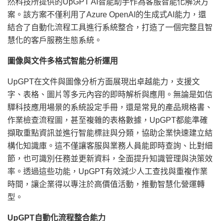
然科技所提供的UpGPT AI智能助手作為客服智能化解決方
案。該方案不僅利用了Azure OpenAI的生成式AI能力，還
結合了自動化流程工具進行系統整合，打造了一個完整且智
慧化的客戶服務生態系統。
圖像與文件多格式智能分析運用
UpGPT在文件與圖像分析方面展現出卓越能力，支援文
字、表格、圖片等多元內容的即時解析與應用。無論是如信
驊科技應用場景的系統設定手冊，還是常見的產品規格書、
作業檢查流程圖，甚至複雜的表格數據，UpGPT都能準確
擷取重點資訊並進行智能標註與分類，協助企業快速建立結
構化知識庫。這不僅讓客服與業務人員能即時查詢、比對細
節，也可識別任務並更新資料，全面提升知識管理與決策效
率。透過這些功能，UpGPT有效減少人工查找與重複作業
時間，讓企業得以專注於高價值活動，推動智慧化營運轉
型。
UpGPT自動化流程整合能力