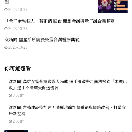
起
2025-10-23
「量子金融獵人」蔣正清 回台 開創金融與量子融合新篇章
2025-10-23
漾新聞|聖星診所院長榮獲台灣醫療典範
2025-10-23
你可能想看
漾新聞|高雄女籃全運會爆大烏龍 選手證被帶走無法檢錄「未戰已
敗」選手不滿痛失保送機會
3 天 前
漾新聞|左楠建設待加速！陳麗珍籲加快重劃與道路改善、打造宜
居新左楠
2 天 前