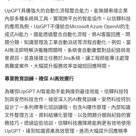
UpGPT具備強大的自動化流程整合能力，能無縫串接企業
內部多種系統與工具，實現跨平台的智能協作。以信驊科技
的應用為例，UpGPT不僅結合Microsoft Azure OpenAI的生
成式AI能力，還能透過整合自動化流程，將AI客服回應、問
題分類、知識管理及工單自動派送等流程自動化。例如，當
AI無法即時解決複雜問題時，系統會自動彙整對話紀錄與背
景資訊，並直接建立任務於Jira系統，讓工程師能專注處理
高難度案件，大幅提升服務效率並縮短回應時間。
專業教育訓練，確保
AI高效運行
為確保UpGPT AI智能助手能夠達到最佳效能，信驊科技特
別與安然科技合作，接受深入的AI教育訓練。安然科技特別
設計了一系列標準化培訓課程，包含AI運作原理、內部知識
文件整理方法、資料結構化管理、以及問題分類與紀錄的實
務技巧。透過這些培訓，信驊科技團隊將能夠更有效地使用
UpGPT，達到知識資產高效管理，進而大幅提升回應精準