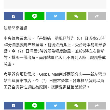
波新聞高雄訊
中央氣象署表示，「丹娜絲」颱風已於昨（6）日深夜23時
40分自嘉義縣布袋登陸，隨後逐漸北上，受台灣本島地形影
響，今（7）日清晨5時減弱為輕度颱風，並於6時左右從新
竹、桃園一帶出海。南部地區也因此不再列入陸上颱風警戒
範圍。
考量顧客服務需求，Global Mall南部兩間分店——新左營車
站店與屏東市店，今（7）日照常營業。各專櫃品牌則以員
工安全與彈性通勤為原則，視情況調整營業狀況。