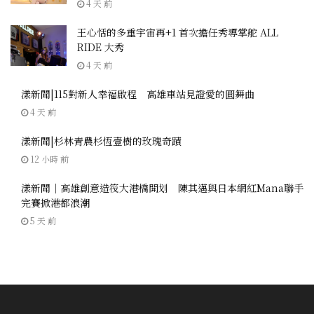
4 天 前
王心恬的多重宇宙再+1 首次擔任秀導掌舵 ALL
RIDE 大秀
4 天 前
漾新聞|115對新人幸福啟程 高雄車站見證愛的圓舞曲
4 天 前
漾新聞|杉林青農杉恆壹樹的玫瑰奇蹟
12 小時 前
漾新聞｜高雄創意造筏大港橋開划 陳其邁與日本網紅Mana聯手
完賽掀港都浪潮
5 天 前