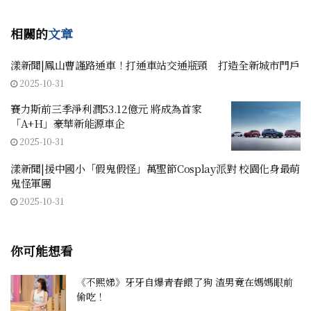
相關的
文章
漾新聞|鳳山曹謹路通車！打通車站交通瓶頸 打造全新城市門戶
2025-10-31
賽力斯前三季淨利潤53.12億元 將成為首家
「A+H」豪華新能源車企
2025-10-31
漾新聞|援中國小「假鬼假怪」萬聖節Cosplay派對 校園化身最萌
鬼怪軍團
2025-10-31
你可能想看
《不熙娣》牙牙自爆青春餵了狗 渣男竟在媽媽眼前
偷吃！