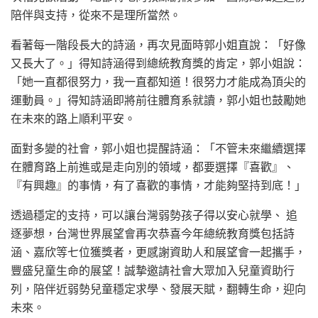
陪伴與支持，從來不是理所當然。
看著每一階段長大的詩涵，再次見面時郭小姐直說：「好像
又長大了。」得知詩涵得到總統教育獎的肯定，郭小姐說：
「她一直都很努力，我一直都知道！很努力才能成為頂尖的
運動員。」得知詩涵即將前往體育系就讀，郭小姐也鼓勵她
在未來的路上順利平安。
面對多變的社會，郭小姐也提醒詩涵：「不管未來繼續選擇
在體育路上前進或是走向別的領域，都要選擇『喜歡』、
『有興趣』的事情，有了喜歡的事情，才能夠堅持到底！」
透過穩定的支持，可以讓台灣弱勢孩子得以安心就學、 追
逐夢想，台灣世界展望會再次恭喜今年總統教育獎包括詩
涵、嘉欣等七位獲獎者，更感謝資助人和展望會一起攜手，
豐盛兒童生命的展望！誠摯邀請社會大眾加入兒童資助行
列，陪伴近弱勢兒童穩定求學、發展天賦，翻轉生命，迎向
未來。