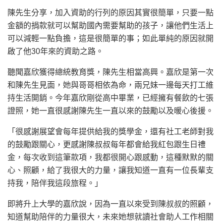
陳先生分享，加入資助的行列的原因其實很簡單，只要一點
金額的捐款就可以幫助國內需要幫助的孩子，讓他們生活上
可以減輕一點負擔，這是很簡單的事；如此單純的原因就開
啟了他30年來的資助之路。
聽聞嘉欣獲得總統教育獎，陳先生相當高興。嘉欣是第一次
和陳先生見面，她與哥哥相依為命，兩兄妹一邊每天打工維
持生活開銷。今年嘉欣剛從高中畢業，已經擁有餐飲的七張
證照，她一直很感謝陳先生一直以來的鼓勵以及暖心後援。
「很感謝展望會每年提供給我的獎學金，還有社工老師對我
的鼓勵跟關心，更感謝陳叔叔每年都會給我紅包跟生日禮
金，每次收到這筆款項，我都很開心跟感動，這種默默的關
心、照顧，給了我很大的力量，讓我知道一直有一位長輩支
持我，陪伴我這段旅程。」
即將升上大學的嘉欣說，因為一直以來受到陳叔叔的照顧，
知道幫助陪伴的力量很大，未來她想就讀社會助人工作相關