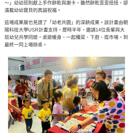
～」幼幼班則獻上手作餅乾與謝卡，雖然餅乾歪歪扭扭，卻
滿載幼幼寶貝的真誠祝福。
這場成果展也見證了「幼老共園」的深耕成果。該計畫由朝
陽科技大學USR計畫支持，歷時半年，邀請14位長輩與大
班幼兒共學同遊，桌遊暖身、一起種菜、下廚、逛市場，到
最終一同上場辦桌。