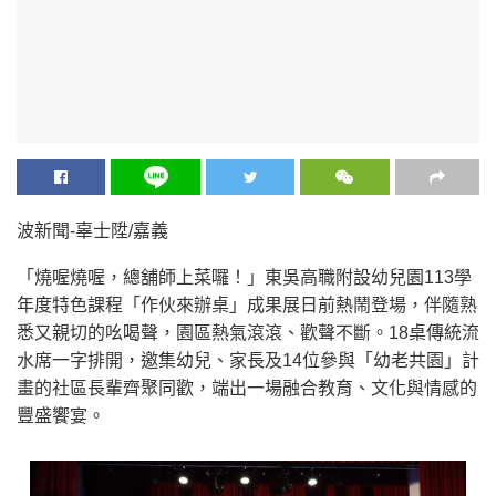
波新聞-辜士陞/嘉義
「燒喔燒喔，總舖師上菜囉！」東吳高職附設幼兒園113學
年度特色課程「作伙來辦桌」成果展日前熱鬧登場，伴隨熟
悉又親切的吆喝聲，園區熱氣滾滾、歡聲不斷。18桌傳統流
水席一字排開，邀集幼兒、家長及14位參與「幼老共園」計
畫的社區長輩齊聚同歡，端出一場融合教育、文化與情感的
豐盛饗宴。