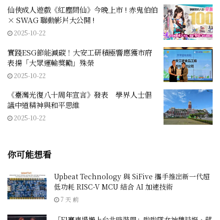
仙俠成人遊戲《紅塵問仙》今晚上市 ! 赤鬼伯伯
× SWAG 聯動影片大公開 !
2025-10-22
實踐ESG節能減碳！大安工研積極響應獲市府
表揚「大眾運輸獎勵」殊榮
2025-10-22
《臺灣光復八十周年宣言》發表 學界人士倡
議中道精神與和平思維
2025-10-22
你可能想看
Upbeat Technology 與 SiFive 攜手推出新一代超
低功耗 RISC-V MCU 結合 AI 加速技術
7 天 前
「F1賽車場搬上台北時裝周」啦啦隊女神魏詩娗、蔣