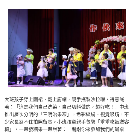
大班孩子穿上圍裙、戴上廚帽，親手搖製沙拉罐，得意喊
著：「這是我們自己洗菜、自己切料做的，超好吃！」中班
推出層次分明的「三明治果凍」，色彩繽紛、視覺吸睛，不
少家長忍不住拍照留念。小班孩童親手包裝「乖乖吃飯送客
糖」，一邊發糖果一邊說著：「謝謝你來參加我們的辦桌