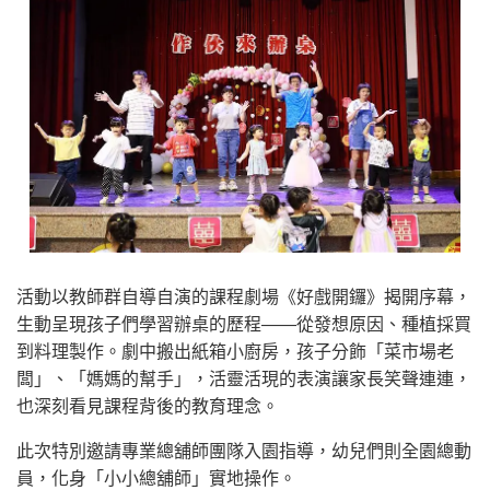
活動以教師群自導自演的課程劇場《好戲開鑼》揭開序幕，
生動呈現孩子們學習辦桌的歷程——從發想原因、種植採買
到料理製作。劇中搬出紙箱小廚房，孩子分飾「菜市場老
闆」、「媽媽的幫手」，活靈活現的表演讓家長笑聲連連，
也深刻看見課程背後的教育理念。
此次特別邀請專業總舖師團隊入園指導，幼兒們則全園總動
員，化身「小小總舖師」實地操作。