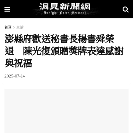
首頁
生活
澎縣府歡送秘書長楊書舜榮
退 陳光復頒贈獎牌表達感謝
與祝福
2025-07-14