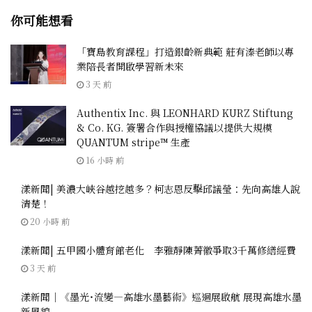
你可能想看
「寶島教育課程」打造銀齡新典範 莊有溱老師以專
業陪長者開啟學習新未來
3 天 前
Authentix Inc. 與 LEONHARD KURZ Stiftung
& Co. KG. 簽署合作與授權協議以提供大規模
QUANTUM stripe™ 生產
16 小時 前
漾新聞| 美濃大峽谷越挖越多？柯志恩反擊邱議瑩：先向高雄人說
清楚！
20 小時 前
漾新聞| 五甲國小體育館老化 李雅靜陳菁徽爭取3千萬修繕經費
3 天 前
漾新聞｜《墨光˙流變—高雄水墨藝術》巡迴展啟航 展現高雄水墨
新風貌