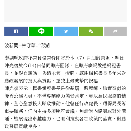
波新聞─林守慈／澎湖
澎湖縣政府秘書長楊書舜即將於本（7）月屆齡榮退，縣長
陳光復於今(14)日偕同縣府團隊，在縣府廣場歡送楊秘書
長，並親自頒贈「功績永懷」獎牌，感謝楊秘書長多年來對
縣政發展的投入與貢獻，並致上最誠摯的祝福。
陳光復表示，楊書舜秘書長是從基層一路歷練、踏實奉獻的
優秀公務人員，不僅專業能力備受肯定，更以為民服務的精
神，全心全意投入縣政推動。他曾任行政處長、環保局長等
重要職務，任內主持多項縣府會議，無論對內協調或對外溝
通，皆展現出卓越能力，也順利推動各項政策的落實，對縣
政發展貢獻良多。