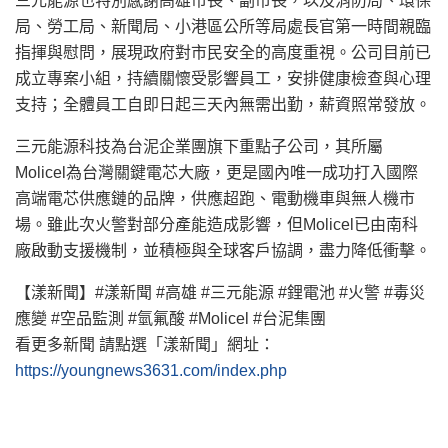
三元能源也特別感謝高雄市長、副市長，以及消防局、環保
局、勞工局、新聞局、小港區公所等局處長官第一時間親臨
指揮與慰問，展現政府對市民安全的高度重視。公司目前已
成立專案小組，持續關懷受影響員工，安排健康檢查與心理
支持；全體員工自即日起三天內無需出勤，薪資照常發放。
三元能源科技為台泥企業團旗下重點子公司，其所屬
Molicel為台灣關鍵電芯大廠，更是國內唯一成功打入國際
高端電芯供應鏈的品牌，供應超跑、電動機車與無人機市
場。雖此次火警對部分產能造成影響，但Molicel已由南科
廠啟動支援機制，並積極與全球客戶協調，盡力降低衝擊。
【漾新聞】#漾新聞 #高雄 #三元能源 #鋰電池 #火警 #毒災
應變 #空品監測 #氫氟酸 #Molicel #台泥集團
看更多新聞 請點選「漾新聞」網址：
https://youngnews3631.com/index.php