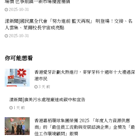
場價 也爭前鎮一新市場優渥補償
2025-10-31
漾新聞|國民黨全代會「努力進前 藍天再現」 明登場！交接、名
人雲集、萊爾校長宇宙成亮點
2025-10-31
你可能想看
香港愛牙計劃火熱進行，麥芽牙科十週年十大禮遇深
港市民
3 天 前
漾新聞|旗美污水處理廠達成碳中和宣告
1 天 前
香港嘉栢環球集團榮獲 2025 「年度人力資源供應
商」的「最佳員工流動與安居諮詢企業」金獎及「最
佳工作環境顧問」銀獎