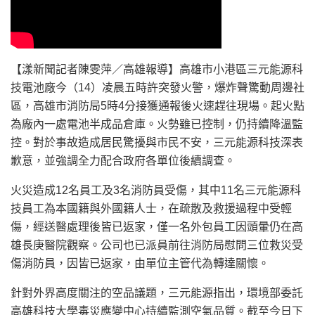
【漾新聞記者陳雯萍／高雄報導】高雄市小港區三元能源科
技電池廠今（14）凌晨五時許突發火警，爆炸聲驚動周邊社
區，高雄市消防局5時4分接獲通報後火速趕往現場。起火點
為廠內一處電池半成品倉庫。火勢雖已控制，仍持續降溫監
控。對於事故造成居民驚擾與市民不安，三元能源科技深表
歉意，並強調全力配合政府各單位後續調查。
火災造成12名員工及3名消防員受傷，其中11名三元能源科
技員工為本國籍與外國籍人士，在疏散及救援過程中受輕
傷，經送醫處理後皆已返家，僅一名外包員工因頭暈仍在高
雄長庚醫院觀察。公司也已派員前往消防局慰問三位救災受
傷消防員，因皆已返家，由單位主管代為轉達關懷。
針對外界高度關注的空品議題，三元能源指出，環境部委託
高雄科技大學毒災應變中心持續監測空氣品質。截至今日下