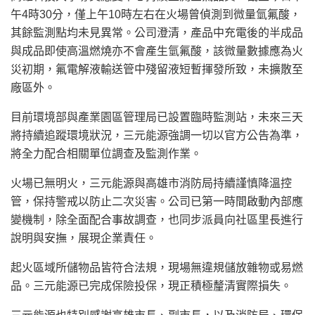
午4時30分，僅上午10時左右在火場曾偵測到微量氫氟酸，
其餘監測點均未見異常。公司澄清，產品中充電後的半成品
與成品即使高溫燃燒亦不會產生氫氟酸，該微量數據應為火
災初期，氟電解液輸送管中殘留液短暫揮發所致，未擴散至
廠區外。
目前環境部與產業園區管理局已設置臨時監測站，未來三天
將持續追蹤環境狀況，三元能源強調一切以官方公告為準，
將全力配合相關單位調查及監測作業。
火場已無明火，三元能源與高雄市消防局持續謹慎降溫控
管，保持警戒以防止二次災害。公司已第一時間啟動內部應
變機制，除全面配合事故調查，也同步派員向社區里長進行
說明與安撫，展現企業責任。
起火區域所儲物品皆符合法規，現場無違規儲放雜物或易燃
品。三元能源已完成保險投保，現正積極釐清實際損失。