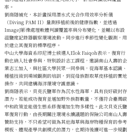
率。
劉商隱補充，本計畫採用潛水式光合作用效率分析儀
（Diving PAM II）量測移植前後的健康指數，並透過
ImageJ影像處理軟體判讀覆蓋率與分布變化，並輔以布設
溫鹽度記錄器觀察環境波動。同步進行季節性變化觀測，用
於建立其復育的標準程序。
中山大學海資系印尼博士候選人Elok Faiqoh表示，復育行
動也納入社會參與，特別設計志工課程，邀請南山人壽的企
業志工加入，與社區大學民眾一同參與，從海草基本認識、
種植技術到場域觀測的培訓，到從母族群取草皮移植的實地
操作，共同建構海洋環境守護意識。
劉商隱表示，貝克氏鹽草作為沉水性海草，具有良好碳封存
潛力。若能成功復育並增加野外族群數量，不僅符合臺灣碳
中和政策並能借生態系修復增加生物多樣性。此次貝克氏鹽
草復育行動，由長期關注環境永續議題的保險公司南山人壽
贊助支持，不只希望可做為其他海草與海岸物種保育的參考
模板、體現產學共創模式的潛力，也期待後續可進一步規劃