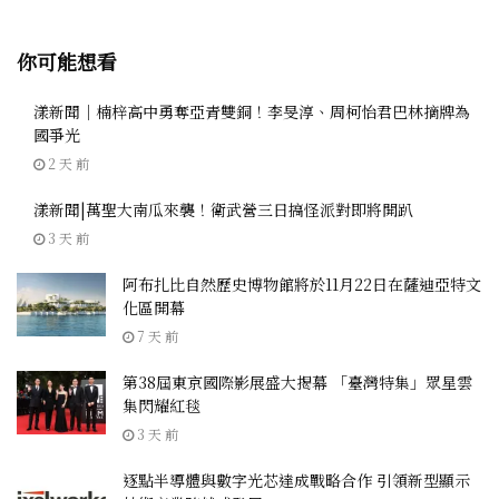
你可能想看
漾新聞｜楠梓高中勇奪亞青雙銅！李旻淳、周柯怡君巴林摘牌為
國爭光
2 天 前
漾新聞|萬聖大南瓜來襲！衛武營三日搞怪派對即將開趴
3 天 前
阿布扎比自然歷史博物館將於11月22日在薩迪亞特文
化區開幕
7 天 前
第38屆東京國際影展盛大揭幕 「臺灣特集」眾星雲
集閃耀紅毯
3 天 前
逐點半導體與數字光芯達成戰略合作 引領新型顯示