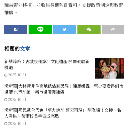
種苗野外移植，並收集長期監測資料，支援政策制定與教育
推廣。
相關的
文章
新華絲路：古城泉州煥活文化遺產 開闢發展新
機遇
2025-10-31
漾新聞|大林蒲非住商地低估惹民怨！陳麗娜轟：至少要看得到市
場價 也爭前鎮一新市場優渥補償
2025-10-31
漾新聞|國民黨全代會「努力進前 藍天再現」 明登場！交接、名
人雲集、萊爾校長宇宙成亮點
2025-10-31