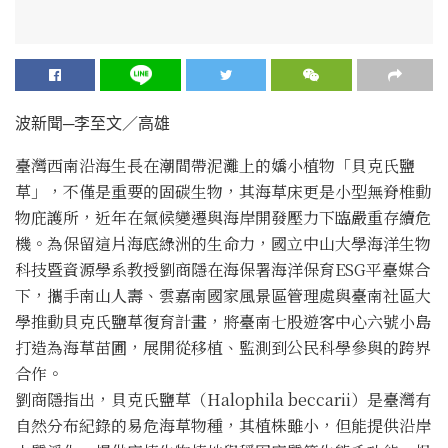
波新聞─李至文／高雄
臺灣西南沿海生長在潮間帶泥灘上的嬌小植物「貝克氏鹽
草」，不僅是重要的固碳生物，其海草床更是小型無脊椎動
物庇護所，近年在氣候變遷與海岸開發壓力下臨嚴重存續危
機。為保留這片海底綠洲的生命力，國立中山大學海洋生物
科技暨資源學系教授劉商隱在海保署海洋保育ESG平臺媒合
下，攜手南山人壽、雲嘉南國家風景區管理處與臺南社區大
學推動貝克氏鹽草復育計畫，將臺南七股遊客中心六號小島
打造為海草苗圃，展開從移植、監測到公民科學參與的跨界
合作。
劉商隱指出，貝克氏鹽草（Halophila beccarii）是臺灣有
自然分布紀錄的易危海草物種，其植株雖小，但能提供沿岸