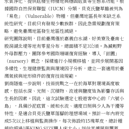
水質淨化、提供底棲生物棲地與穩固底質等生態系功能。根
據國際自然保育聯盟（IUCN）分類，貝克氏鹽草雖被列為
「易危」（Vulnerable）物種，但臺灣地區長年來缺乏系
統性研究，目前只有發現少數族群，因此急需規劃復育策
略，避免臺灣地區發生地區性滅絕。
研究團隊說明，目前臺灣僅於嘉義白水湖、好美寮及臺南七
股潟湖北堤等地有零星分布，總面積不足3公頃。為減輕野
外母群壓力，團隊參考國際珊瑚復育經驗，導入「苗圃」
（nursery）概念，採樣進行小規模移植，並同步展開基因
多樣性、生理健康監測與環境因子分析，建立一套適用於臺
灣氣候與地形條件的復育技術規範。
劉商隱進一步說明，技術挑戰之一在於海草對環境高度敏
感，包括水深、光照、沉積物、流速與鹽度皆為影響存活與
生長的因素。因此，這次試驗選定七股遊客中心的「六號小
島」，具備沙泥底質、緩和水流、適度日照與少人為干擾等
特性，是適合貝克氏鹽草落腳的理想場域。預計一年內將完
成5次以上移植與監測操作，每次佈設約15塊草皮，總計種
植約超過1張KING SIZE雙人床大小，評估其擴展與覆蓋