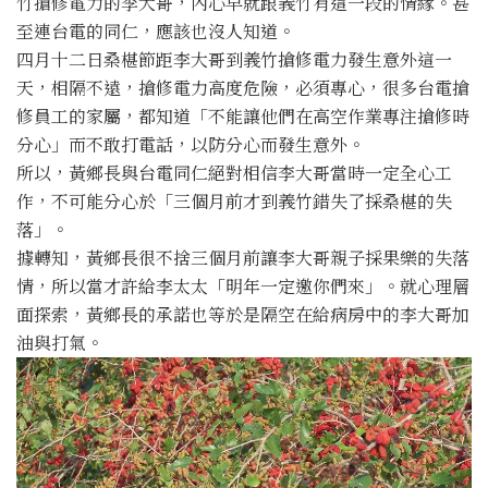
竹搶修電力的李大哥，內心早就跟義竹有這一段的情緣。甚
至連台電的同仁，應該也沒人知道。
四月十二日桑椹節距李大哥到義竹搶修電力發生意外這一
天，相隔不遠，搶修電力高度危險，必須專心，很多台電搶
修員工的家屬，都知道「不能讓他們在高空作業專注搶修時
分心」而不敢打電話，以防分心而發生意外。
所以，黃鄉長與台電同仁絕對相信李大哥當時一定全心工
作，不可能分心於「三個月前才到義竹錯失了採桑椹的失
落」。
據轉知，黃鄉長很不捨三個月前讓李大哥親子採果樂的失落
情，所以當才許給李太太「明年一定邀你們來」。就心理層
面探索，黃鄉長的承諾也等於是隔空在給病房中的李大哥加
油與打氣。