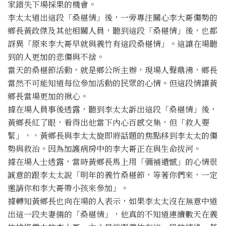
家錯失下場採果的機會。
李太太道出這段「桑椹情」後，一旁專注關心李大哥傷勢的
鄉長黃政傑及其他相關人員，聽到這段「桑椹情」後，也都
訝異「原來李大哥早就與義竹有這段桑椹情」。這讓在場聽
到的人更加的悲傷與不捨。
當天的桑椹節活動，就是鄉公所主辦，現場人聲鼎沸，鄉長
當然不可能知道每位參加活動的民眾的心情。但這段情讓黃
鄉長當場更加的揪心。
據在場人員事後透露，聽到李太太訴出這段「桑椹情」後，
黃鄉長紅了眼，看得出他當下內心百感交集，但「救人要
緊」，，黃鄉長與李太太旋即將話題的焦點移到李太太的傷
勢與救治。因為加護病房中的李大哥正在與生命拔河。
據在場人士透露，當時黃鄉長馬上用「彌補遺憾」的心情很
誠意的跟李太太說「明年的義竹桑椹節，等著你們來，一定
邀請你和李大哥帶小孩來參加」。
據轉知黃鄉長也向在場的人表示，如果李太太沒在無意中道
出這一段夫妻倆的「桑椹情」，他真的不知道連續數天在義