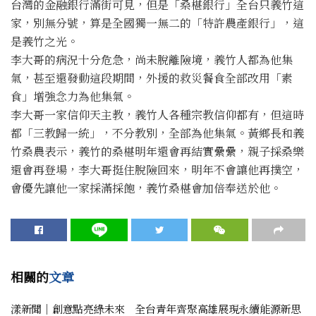
台灣的金融銀行滿街可見，但是「桑椹銀行」全台只義竹這
家，別無分號，算是全國獨一無二的「特許農產銀行」，這
是義竹之光。
李大哥的病況十分危急，尚未脫離險境，義竹人都為他集
氣，甚至還發動這段期間，外援的救災餐食全部改用「素
食」增強念力為他集氣。
李大哥一家信仰天主教，義竹人各種宗教信仰都有，但這時
都「三教歸一統」，不分教別，全部為他集氣。黃鄉長和義
竹桑農表示，義竹的桑椹明年還會再結實纍纍，親子採桑樂
還會再登場，李大哥挺住脫險回來，明年不會讓他再撲空，
會優先讓他一家採滿採飽，義竹桑椹會加倍奉送於他。
相關的
文章
漾新聞｜創意點亮綠未來 全台青年齊聚高雄展現永續能源新思