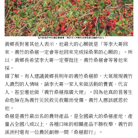
黃鄉長對著其他人表示，他最大的心願就是「等李大哥回
來，義竹的桑椹一定會等他回來完成採桑果的心願的」。所
以，黃鄉長希望李大哥一定要挺住，義竹桑椹會等著他來
採。
據了解，有人建議黃鄉長明年的義竹桑椹節，大氣展現義竹
人濃烈的人情味，請李大哥一家人來做活動的貴賓、代言
人，甚至邀他做「義竹桑椹推廣大使」。因為他真的冒著生
命危險在為義竹災民救災救難而受傷，義竹人應該感恩於
他。
桑椹是義竹最出名的農特產品，是全國最大的桑椹產地，產
量占全國八成以上，各種口味的相關產品不勝枚舉，義竹的
溪洲村還有一位農民創辦一間「桑椹銀行」。