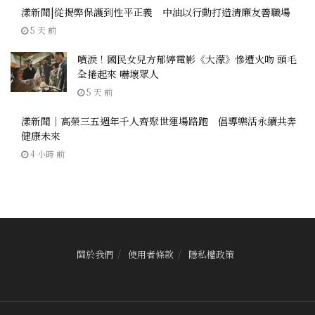
漾新聞|從揭弊保護到性平正義 中油以行動打造清廉友善職場
5 天 前
噴淚！國民女兒方郁婷電影《大濛》慘遭火吻 頭毛
全捲起來 嚇壞眾人
5 天 前
漾新聞｜高榮三五週年千人齊聚世運場路跑 倡導樂活永續共奔
健康未來
4 小時 前
關於我們
使用者條款
隱私權政策