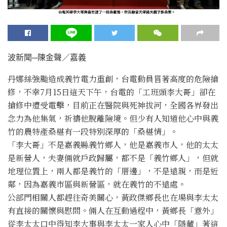
波新聞─陳金聲／嘉義
丹娜絲強颱造成義竹電力重創，台電動員冒著高度的危險搶
修，不幸7月15日這天下午，台電的「工班頭李大哥」卻在
搶修中遭受電擊，目前正在醫院與死神拔河，全國各界發出
念力為他集氣，祈禱他脫離險境。但少有人知道他心中與義
竹的農特產桑椹有一段特別深厚的「桑椹情」。
「李大哥」不是嘉義縣義竹鄉人，他是嘉義市人，他的太太
是新營人，夫妻倆就戶政歸屬，都不是「義竹鄉人」，但就
地理位置上，兩人都是義竹的「厝邊」，不是遠親，而是近
鄰，因為嘉義市區與新營區，就在義竹的不遠處。
公部門相關人都趕往奇美關心，黃政傑鄉長也在場與李太太
有直接的關懷與慰問。倆人在互動過程中，黃鄉長「意外」
從李太太口中得知李大事與李太太一家人心中「隱藏」著這