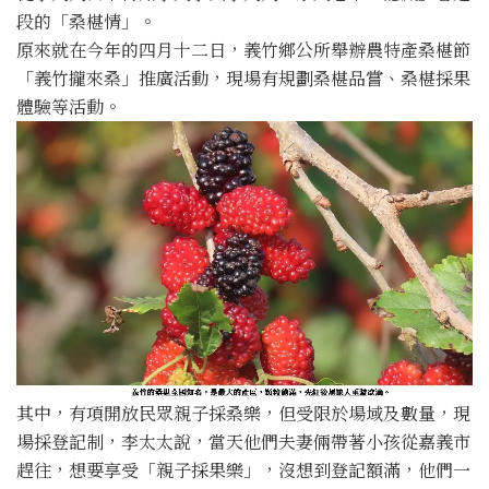
段的「桑椹情」。
原來就在今年的四月十二日，義竹鄉公所舉辦農特產桑椹節
「義竹攏來桑」推廣活動，現場有規劃桑椹品嘗、桑椹採果
體驗等活動。
其中，有項開放民眾親子採桑樂，但受限於場域及數量，現
場採登記制，李太太說，當天他們夫妻倆帶著小孩從嘉義市
趕往，想要享受「親子採果樂」，沒想到登記額滿，他們一