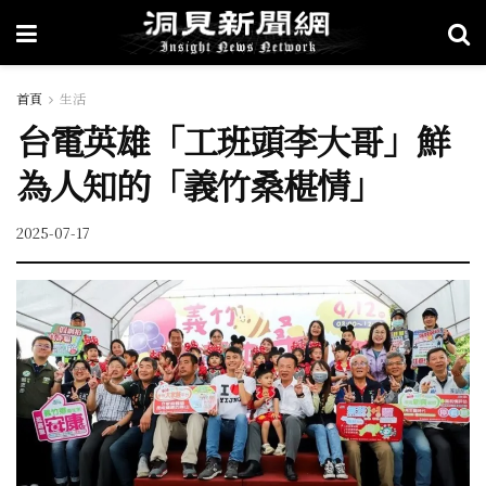
首頁
生活
台電英雄「工班頭李大哥」鮮
為人知的「義竹桑椹情」
2025-07-17