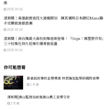
維
2025-10-26
漾新聞｜高雄創意造筏大港橋開划 陳其邁與日本網紅Mana聯
手完賽掀港都浪潮
2025-10-26
漾新聞｜南台灣最大高校街舞迎新登場！「Oops！萬聖惡作祭」
三十校舞社熱力尬舞引爆青春能量
2025-10-26
你可能想看
最會說故事的金獎導演 林君陽加盟華研國際音樂
2 天 前
漾新聞|旗山監理站前進旗山農工宣導交安
2 天 前