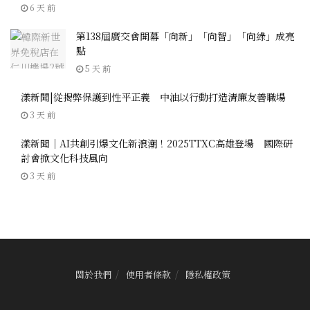
6 天 前
第138屆廣交會開幕「向新」「向智」「向綠」成亮
點
5 天 前
漾新聞|從揭弊保護到性平正義 中油以行動打造清廉友善職場
3 天 前
漾新聞｜AI共創引爆文化新浪潮！2025TTXC高雄登場 國際研
討會掀文化科技風向
3 天 前
關於我們
使用者條款
隱私權政策