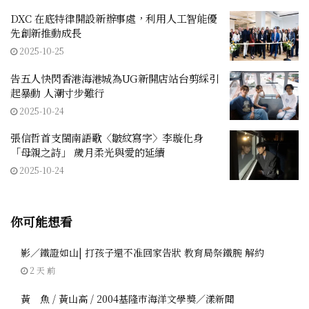
DXC 在底特律開設新辦事處，利用人工智能優
先創新推動成長
2025-10-25
告五人快閃香港海港城為UG新開店站台剪綵引
起暴動 人潮寸步難行
2025-10-24
張信哲首支閩南語歌〈皺紋寫字〉李璇化身
「母親之詩」 歲月柔光與愛的延續
2025-10-24
你可能想看
影／鐵證如山| 打孩子還不准回家告狀 教育局祭鐵腕 解約
2 天 前
黃 魚 / 黃山高 / 2004基隆市海洋文學獎／漾新聞