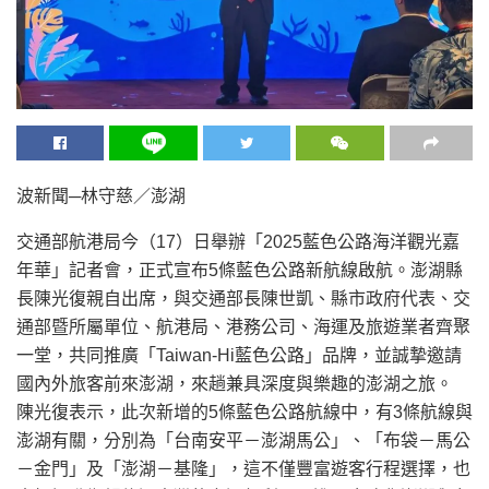
波新聞─林守慈／澎湖
交通部航港局今（17）日舉辦「2025藍色公路海洋觀光嘉
年華」記者會，正式宣布5條藍色公路新航線啟航。澎湖縣
長陳光復親自出席，與交通部長陳世凱、縣市政府代表、交
通部暨所屬單位、航港局、港務公司、海運及旅遊業者齊聚
一堂，共同推廣「Taiwan-Hi藍色公路」品牌，並誠摯邀請
國內外旅客前來澎湖，來趟兼具深度與樂趣的澎湖之旅。
陳光復表示，此次新增的5條藍色公路航線中，有3條航線與
澎湖有關，分別為「台南安平－澎湖馬公」、「布袋－馬公
－金門」及「澎湖－基隆」，這不僅豐富遊客行程選擇，也