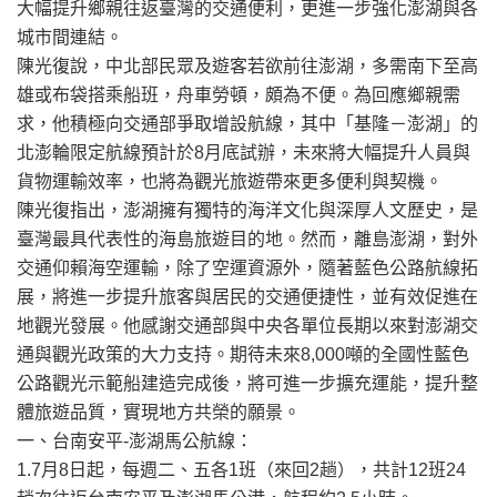
大幅提升鄉親往返臺灣的交通便利，更進一步強化澎湖與各
城市間連結。
陳光復說，中北部民眾及遊客若欲前往澎湖，多需南下至高
雄或布袋搭乘船班，舟車勞頓，頗為不便。為回應鄉親需
求，他積極向交通部爭取增設航線，其中「基隆－澎湖」的
北澎輪限定航線預計於8月底試辦，未來將大幅提升人員與
貨物運輸效率，也將為觀光旅遊帶來更多便利與契機。
陳光復指出，澎湖擁有獨特的海洋文化與深厚人文歷史，是
臺灣最具代表性的海島旅遊目的地。然而，離島澎湖，對外
交通仰賴海空運輸，除了空運資源外，隨著藍色公路航線拓
展，將進一步提升旅客與居民的交通便捷性，並有效促進在
地觀光發展。他感謝交通部與中央各單位長期以來對澎湖交
通與觀光政策的大力支持。期待未來8,000噸的全國性藍色
公路觀光示範船建造完成後，將可進一步擴充運能，提升整
體旅遊品質，實現地方共榮的願景。
一、台南安平-澎湖馬公航線：
1.7月8日起，每週二、五各1班（來回2趟），共計12班24