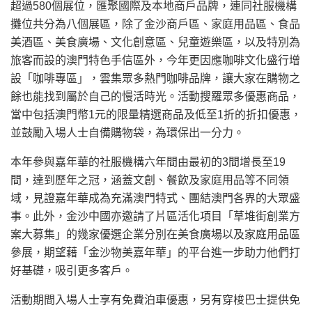
超過580個展位，匯聚國際及本地商戶品牌，連同社服機構
攤位共分為八個展區，除了金沙商戶區、家庭用品區、食品
美酒區、美食廣場、文化創意區、兒童遊樂區，以及特別為
旅客而設的澳門特色手信區外，今年更因應咖啡文化盛行增
設「咖啡專區」，雲集眾多熱門咖啡品牌，讓大家在購物之
餘也能找到屬於自己的慢活時光。活動搜羅眾多優惠商品，
當中包括澳門幣1元的限量精選商品及低至1折的折扣優惠，
並鼓勵入場人士自備購物袋，為環保出一分力。
本年參與嘉年華的社服機構六年間由最初的3間增長至19
間，達到歷年之冠，涵蓋文創、餐飲及家庭用品等不同領
域，見證嘉年華成為充滿澳門特式、團結澳門各界的大眾盛
事。此外，金沙中國亦邀請了片區活化項目「草堆街創業方
案大募集」的幾家優選企業分別在美食廣場以及家庭用品區
參展，期望藉「金沙物美嘉年華」的平台進一步助力他們打
好基礎，吸引更多客戶。
活動期間入場人士享有免費泊車優惠，另有穿梭巴士提供免