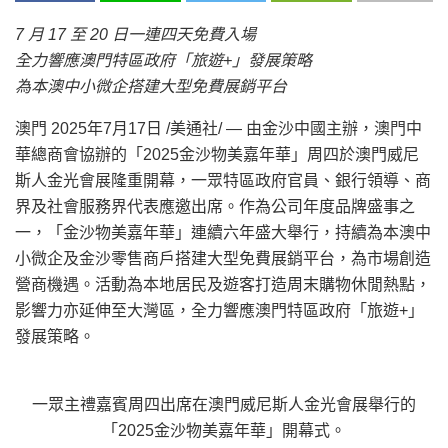
7
月
17
至
20
日一連四天免費入場
全力響應澳門特區政府「旅遊
+
」發展策略
為本澳中小微企搭建大型免費展銷平台
澳門
2025年7月17日
/美通社/ — 由金沙中國主辦，澳門中
華總商會協辦的「2025金沙物美嘉年華」周四於澳門威尼
斯人金光會展隆重開幕，一眾特區政府官員、銀行領導、商
界及社會服務界代表應邀出席。作為公司年度品牌盛事之
一，「金沙物美嘉年華」連續六年盛大舉行，持續為本澳中
小微企及金沙零售商戶搭建大型免費展銷平台，為市場創造
營商機遇。活動為本地居民及遊客打造周末購物休閒熱點，
影響力亦延伸至大灣區，全力響應澳門特區政府「旅遊+」
發展策略。
一眾主禮嘉賓周四出席在澳門威尼斯人金光會展舉行的
「2025金沙物美嘉年華」開幕式。