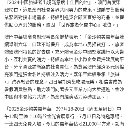
『2024中國旅遊者出境滿意度十佳目的地』，澳門首度榮
登榜首，這是澳門社會各界共同努力的成果。鼓勵零售服務
業緊密對接市場需求，持續引進契合顧客喜好的商品，並提
供貼心周到的服務，鞏固 『世界旅遊休閒中心』地位。」
澳門中華總商會副理事長余健楚表示：「金沙物美嘉年華連
續舉辦六年，口碑不斷提升，成為本地市民掃貨打卡、旅客
體驗澳門特色的好去處，充分體現金沙中國堅定踐行以大帶
小、互利共贏的魄力，持續為本地中小微企免費搭建展銷平
台、分享資源鋪新路的社會責任，為豐富澳門經濟多元與擦
亮澳門這張金名片持續注入活力。嘉年華繼續秉承『旅遊
+』跨界融合的理念，四日展期齊集吃喝玩樂，相信會成為
暑假消費熱點，助力澳門向著多元產業方向大步邁進。金沙
中國與本會協力共進，為澳門經濟活力添磚加瓦。」
「2025金沙物美嘉年華」於7月18-20日（周五至周日）中
午12時至晚上10時於金光會展舉行，7月17日為特邀專場，
一連四天免費入場。今屆的嘉年華佔地21,000平方米，設有