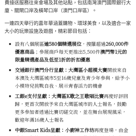
費接送服務往來會場及其他站點，包括南灣澳門國際銀行大
廈、關閘口岸及橫琴口岸（澳門口岸區）。
一連四天舉行的嘉年華涵蓋購物、環球美食，以及適合一家
大小的玩樂設施及遊戲，精彩節目包括：
設有八個展區
逾
580
個精選展位
，搜羅超過
260,000
件
優惠商品
；參展商戶每天更推出5,500件
澳門幣
1
元的
限量精選產品及低至
1
折的折扣優惠
交通銀行澳門分行呈獻：大灣區小超模大賽
開放來自
本澳及大灣區城市5至16歲兒童及青少年參與，給予小
小模特兒挑戰自我、展示青春活力的機會
工銀
e
支付呈獻：大灣區
K
歌之王歌唱比賽
再度好評回
歸，更首次開放予來自大灣區城市的人士報名，鼓勵
更多參加者透過比賽切磋交流，並在舞台展現風采，
歡迎年滿16歲人士報名
中銀
Smart Kids
呈獻：小廚神工作坊
再度登場，由金