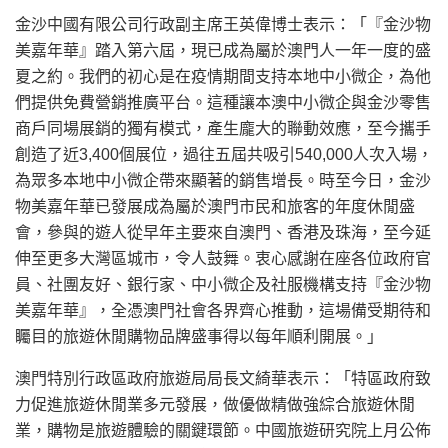
金沙中國有限公司行政副主席王英偉博士表示：「『金沙物
美嘉年華』踏入第六屆，現已成為屬於澳門人一年一度的盛
夏之約。我們的初心是在疫情期間支持本地中小微企，為他
們提供免費營銷推廣平台。這種讓本澳中小微企與金沙零售
商戶同場展銷的獨有模式，產生龐大的聯動效應，至今攜手
創造了近3,400個展位，過往五屆共吸引540,000人次入場，
為眾多本地中小微企帶來顯著的銷售增長。時至今日，金沙
物美嘉年華已發展成為屬於澳門市民和旅客的年度休閒盛
會，參與的遊人從早年主要來自澳門、香港及珠海，至今延
伸至更多大灣區城市，令人鼓舞。衷心感謝在座各位政府官
員、社團友好、銀行家、中小微企及社服機構支持『金沙物
美嘉年華』，全憑澳門社會各界齊心推動，這場備受期待和
矚目的旅遊休閒購物品牌盛事得以每年順利開展。」
澳門特別行政區政府旅遊局局長文綺華表示：「特區政府致
力促進旅遊休閒業多元發展，做優做精做強綜合旅遊休閒
業，購物是旅遊體驗的關鍵環節。中國旅遊研究院上月公佈