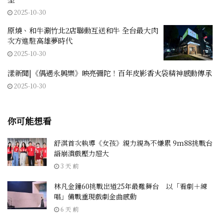
2025-10-30
原燒、和牛涮竹北2店聯動互送和牛 全台最大肉
次方進駐高雄夢時代
2025-10-30
漾新聞|《偶遇永興樂》映亮彌陀！百年皮影香火袋精神感動傳承
2025-10-30
你可能想看
舒淇首次執導《女孩》親力親為不嫌累 9m88挑戰台
語崩潰戲壓力超大
3 天 前
林凡金鐘60挑戰出道25年最難舞台 以「看劇＋練
唱」備戰重現戲劇金曲感動
6 天 前