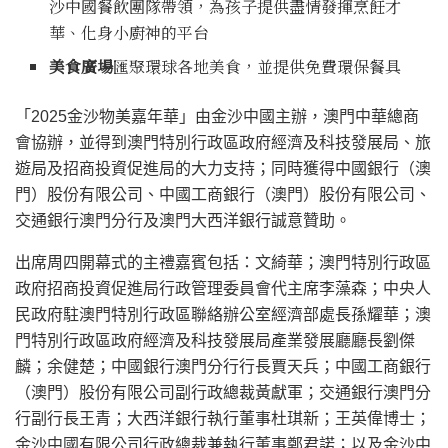
沙中國餐飲團隊帶領，為孩子提供盡情發揮烹飪才
華、化身小廚神的平台
美食廣場
匯聚環球各地美食，並提供免費環保餐具
「2025金沙物美嘉年華」由金沙中國主辦，澳門中華總商
會協辦，並得到澳門特別行政區政府經濟及科技發展局、旅
遊局及招商投資促進局的大力支持；同時獲得中國銀行（澳
門）股份有限公司、中國工商銀行（澳門）股份有限公司、
交通銀行澳門分行及澳門大西洋銀行誠意贊助。
出席周四開幕式的主禮嘉賓包括：文綺華；澳門特別行政區
政府招商投資促進局行政管理委員會代主席李藻森；中央人
民政府駐澳門特別行政區聯絡辦公室經濟部處長孫耀華；澳
門特別行政區政府經濟及科技發展局產業發展廳廳長劉傑
麟；余健楚；中國銀行澳門分行行長賈天兵；中國工商銀行
（澳門）股份有限公司副行政總裁黃獻軍；交通銀行澳門分
行副行長王青；大西洋銀行執行董事杜琪新；王英偉博士；
金沙中國有限公司行政總裁兼執行董事鄭君諾；以及金沙中