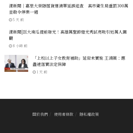
漾新聞｜嘉里大榮隱匿貨運清單延誤追查 高市衛生局重罰300萬
並勒令停業一週
5 天 前
漾新聞|巨大南瓜提前發光！高雄萬聖節燈光秀試亮吸引近萬人圍
觀
8 小時 前
「上校以上子女教育補助」延宕未實施 王鴻薇：應
盡速落實法定保障
1 天 前
關於我們
使用者條款
隱私權政策