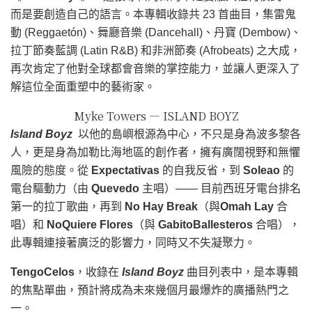
而是要創造自己的語言。本專輯收錄共 23 首曲目，集雷鬼
動 (Reggaetón)、舞廳音樂 (Dancehall)、丹寶 (Dembow)、
拉丁節奏藍調 (Latin R&B) 和非洲節奏 (Afrobeats) 之大成，
再次肯定了他對全球都會音樂的掌控能力，並讓人更深入了
解這位全面重塑中的藝術家。
Myke Towers — ISLAND BOYZ
Island Boyz
以他的島嶼根源為中心，不只是身為波多黎各
人，更是身為加勒比海地區的創作者，擁有廣闊視野和無懼
風險的態度。從
Expectativas
的自我反省，到
Soleao
的
電台驅動力（由
Quevedo
主唱）—— 目前西班牙電台排名
第一的拉丁歌曲，再到
No Hay Break
（與
Omah Lay
合
唱）和
NoQuiere Flores
（與
GabitoBallesteros
合唱），
此專輯連接著廣泛的影響力，同時又不失凝聚力。
TengoCelos
，收錄在
Island Boyz
曲目列表中，是本專輯
的焦點單曲，預計將成為未來幾個月最爆炸的廣播熱門之
一。