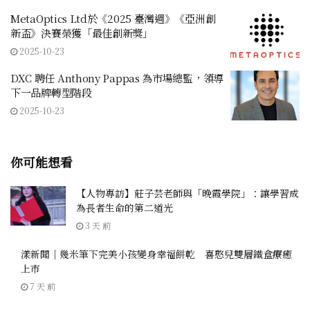
MetaOptics Ltd於《2025 臺灣週》《亞洲創
新盃》決賽榮獲「最佳創新獎」
2025-10-23
DXC 聘任 Anthony Pappas 為市場總監，領導
下一品牌轉型階段
2025-10-23
你可能想看
【人物專訪】莊子芸老師與「晚霞學院」：讓學習成
為長者生命的第二道光
3 天 前
漾新聞｜幾米筆下完美小孩變身幸福餅乾 喜憨兒雙層鐵盒療癒
上市
7 天 前