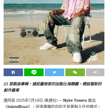
23 首歌曲專輯，捕捉藝術家的加勒比海精髓，標誌著新的
創作篇章
邁阿密
2025年7月19日
/美通社/ —
Myke Towers
推出
《
IslandBoyz
》，這張專輯的目的不是要融入任何模式，