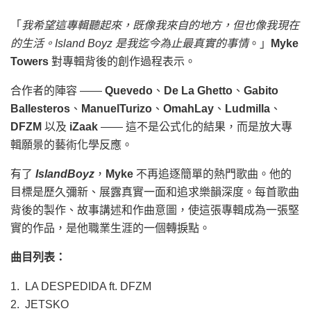
「
我希望這專輯聽起來，既像我來自的地方，但也像我現在
的生活。Island Boyz 是我迄今為止最真實的事情
。」
Myke
Towers
對專輯背後的創作過程表示。
合作者的陣容 ——
Quevedo
、
De La Ghetto
、
Gabito
Ballesteros
、
ManuelTurizo
、
OmahLay
、
Ludmilla
、
DFZM
以及
iZaak
—— 這不是公式化的結果，而是放大專
輯願景的藝術化學反應。
有了
IslandBoyz
，
Myke
不再追逐簡單的熱門歌曲。他的
目標是歷久彌新、展露真實一面和追求樂韻深度。每首歌曲
背後的製作、故事講述和作曲意圖，使這張專輯成為一張堅
實的作品，是他職業生涯的一個轉捩點。
曲目列表：
1. LA DESPEDIDA ft. DFZM
2. JETSKO