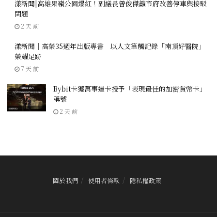
漾新聞|高雄果嶺公園爆紅！副議長曾俊傑籲市府改善停車與接駁
問題
2 天 前
漾新聞｜高榮35週年出版專書 以人文筆觸記錄「南頂好醫院」
榮耀足跡
7 天 前
Bybit卡獲萬事達卡授予「表現最佳的加密貨幣卡」
稱號
2 天 前
關於我們
使用者條款
隱私權政策