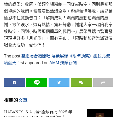
鐘的戀愛〉收尾，帶領全場粉絲一同穿越時空，回到最初那
個單純的我們。當晚演出熱爆全場，粉絲熱情沸騰，讓兄弟
倆忍不住感動告白：「解鎖成功！滿滿的感動也滿滿的感
謝，歡笑淚水，還有熱情、瘋狂舞動，謝謝大家一起陪我穿
梭時空，回到小時候那個簡單的我們～」展榮展瑞也驚喜發
現現場好多「月光族」，開心宣布：「限時動態音樂派對演
唱會大成功！愛你們！」
The post
雙胞胎合體開唱 展榮展瑞《限時動態》甜殺北流
嗨翻天
first appeared on
AMM 娛樂新聞
.
相關的
文章
HABANOS, S.A. 推出全球首批 2025 年