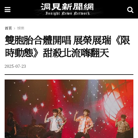
首頁
娛樂
雙胞胎合體開唱 展榮展瑞《限
時動態》甜殺北流嗨翻天
2025-07-23