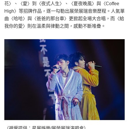
花〉、〈愛〉到〈夜式人生〉、〈夏夜晚風〉與〈Coffee
High〉等招牌作品，逐一勾勒出展榮展瑞音樂歷程。人氣單
曲〈哈哈〉與〈爸爸的那台車〉更掀起全場大合唱，而〈給
我你的愛〉則在溫柔與律動之間，感動不斷堆疊。
（視覺提供：星展娛樂/展榮展瑞演唱會）