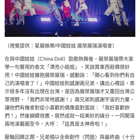
（視覺提供：星展娛樂/中國娃娃 展榮展瑞演唱會）
在與中國娃娃（China Doll）勁歌熱舞後，展榮展瑞帶大家
學一句實用的泰文「漂亮小姐姐」，笑說買東西殺價很好
用！中國娃娃擁抱展榮展瑞，感動說：「開心看到你們有自
己的演唱會了！」中國娃娃則感謝兩兄弟，講出心裡話，表
示很多年沒有出現在台灣，是因為展榮展瑞才又重回台灣公
眾視野，「我們非常地感謝！」兩兄弟則感謝宇宙的力量，
讓他們有機會對從小喜歡的偶像面對面說：「我好喜歡妳
們！」然後蝴蝶效應，居然成就一段美好的緣分，一同闖蕩
兩地演藝圈至今，大呼：「這真是太神奇啦！」
壓軸回歸正題，兄弟倆以全新創作〈閃退〉與最終曲〈十分