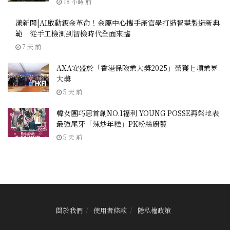
18 小時 前
漾新聞|AI啟動鈑金革命！金屬中心攜手產官學打造智慧製造新典
範 從手工檢測到智檢時代全面來臨
7 天 前
AXA安盛於「香港保險業大獎2025」榮獲七項業界
大獎
5 天 前
韓女團巧思首創NO.1福利 YOUNG POSSE再祭地表
最強尾牙「辣炒年糕」PK粉絲廚藝
5 天 前
關於我們
使用者條款
隱私權政策