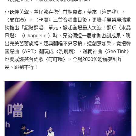
小伙伴茵聲、董仔驚喜擔任首組嘉賓，帶來〈這是我〉、
〈皮在癢〉、〈卡關〉三首合唱曲目後，更聯手展榮展瑞重
磅推出「超瞎翻唱」單元，掀起全場最大笑浪！翻玩〈水晶
吊燈〉（Chandelier）時，兄弟倆還一展瑜伽密訓成果，跳
出完美芭蕾旋轉。經典翻唱不只惡搞，還創意加乘，竟把韓
國爆曲〈APT.〉翻玩成〈洗刷刷〉，越南神曲〈See Tinh〉
也變成爆笑台語歌〈叮叮噹〉，全場2000位粉絲笑到炸
裂、跳到不行！