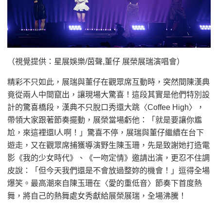
（視覺提供：星展娛樂/茵聲,董仔 展榮展瑞演唱會）
精彩不只如此，展瑞與董仔在觀眾席互動時，突然間陳漢典
竟從兩人中間竄出，讓現場大驚喜！這段其實是他們特別設
計的驚喜橋段，漢典不只脫口秀還大跳〈Coffee High〉，
帶領大家跟著節奏擺動，展榮當場虧他：「就是要讓你尷
尬，來這裡還I人啊！」驚喜不停，展瑞與董仔繼續在台下
遊走，又在觀眾席捕獲導演野生陳玉珊，先是致謝她打造電
影《我的少女時代》、《一吻定情》邀請出演，更忍不住調
皮說：「但今天我們還是不會放過整妳的機會！」逗得全場
爆笑。最高潮來自陳玉珊在〈愛的重低音〉節奏下首度熱
舞，將自己的熱舞處女秀獻給展榮展瑞，全場沸騰！