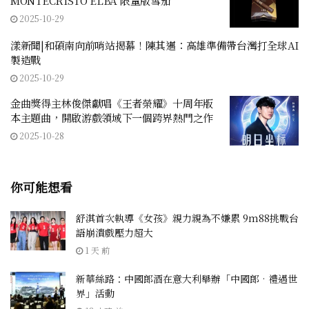
MONTECRISTO ELBA 限量版雪茄
2025-10-29
漾新聞|和碩南向前哨站揭幕！陳其邁：高雄準備帶台灣打全球AI
製造戰
2025-10-29
金曲獎得主林俊傑獻唱《王者榮耀》十周年版
本主題曲，開啟游戲領域下一個跨界熱門之作
2025-10-28
你可能想看
舒淇首次執導《女孩》親力親為不嫌累 9m88挑戰台
語崩潰戲壓力超大
1 天 前
新華絲路：中國郎酒在意大利舉辦「中國郎•禮遇世
界」活動