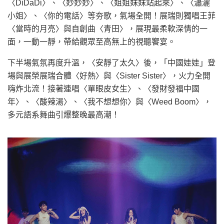
〈DiDaDi〉、〈妙妙妙〉、〈姐姐妹妹站起來〉、〈瀟灑
小姐〉、〈你的電話〉等夯歌，氣場全開！展瑞則獨唱王菲
〈當時的月亮〉與自創曲〈青田〉，展現最柔軟深情的一
面，一動一靜，帶給觀眾至高無上的視聽饗宴。
下半場氣氛再度升溫，〈安靜了太久〉後，「中國娃娃」登
場與展榮展瑞合體〈好熱〉與〈Sister Sister〉，火力全開
嗨炸北流！接著連唱〈單眼皮女生〉、〈發財發福中國
年〉、〈酸辣湯〉、〈我不想想你〉與〈Weed Boom〉，
多元語系舞曲引爆整晚最高潮！