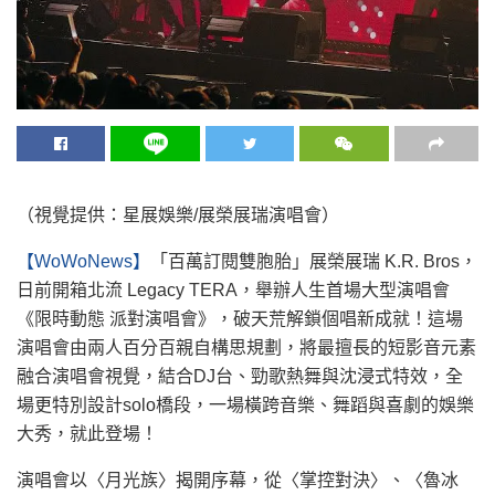
（視覺提供：星展娛樂/展榮展瑞演唱會）
【WoWoNews】
「百萬訂閱雙胞胎」展榮展瑞 K.R. Bros，
日前開箱北流 Legacy TERA，舉辦人生首場大型演唱會
《限時動態 派對演唱會》，破天荒解鎖個唱新成就！這場
演唱會由兩人百分百親自構思規劃，將最擅長的短影音元素
融合演唱會視覺，結合DJ台、勁歌熱舞與沈浸式特效，全
場更特別設計solo橋段，一場橫跨音樂、舞蹈與喜劇的娛樂
大秀，就此登場！
演唱會以〈月光族〉揭開序幕，從〈掌控對決〉、〈魯冰