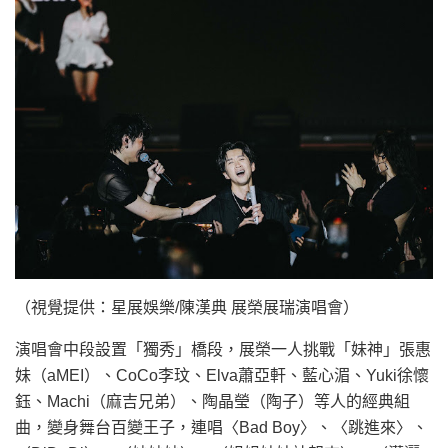
（視覺提供：星展娛樂/陳漢典 展榮展瑞演唱會）
演唱會中段設置「獨秀」橋段，展榮一人挑戰「妹神」張惠
妹（aMEI）、CoCo李玟、Elva蕭亞軒、藍心湄、Yuki徐懷
鈺、Machi（麻吉兄弟）、陶晶瑩（陶子）等人的經典組
曲，變身舞台百變王子，連唱〈Bad Boy〉、〈跳進來〉、