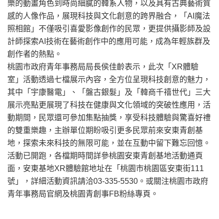
樂的動畫角色到時尚細膩的韓系人物，以及具有古典藝術質
感的人像作品，展現科技與文化創意的跨界融合，「AI魔法
照相館」不僅吸引喜愛影像創作的民眾，更提供攝影師及設
計師探索AI技術在藝術創作中的應用可能，成為年輕族群及
創作者的熱點。
桃園市政府青年事務局局長侯佳齡表示，此次「XR體驗
室」活動透過七檔展示內容，全方位呈現科技創意的魅力，
其中「宇康醫電」、「盤古銀髮」及「韓商千禧世代」三大
展示亮點更展現了科技在健康與文化領域的突破性應用，活
動期間，民眾還可參加集點抽獎，享受科技體驗與驚喜好禮
的雙重樂趣，主辦單位期盼吸引更多民眾前來安東青創基
地，探索未來科技的無限可能，並在互動中留下難忘回憶。
活動已開跑，各檔期時間詳參桃園安東青創基地活動通頁
面，安東基地XR體驗館地址在「桃園市桃園區安東街111
號」，詳細活動資訊請洽03-335-5530。或關注桃園市政府
青年事務局官網及桃園青創事FB粉絲專頁。