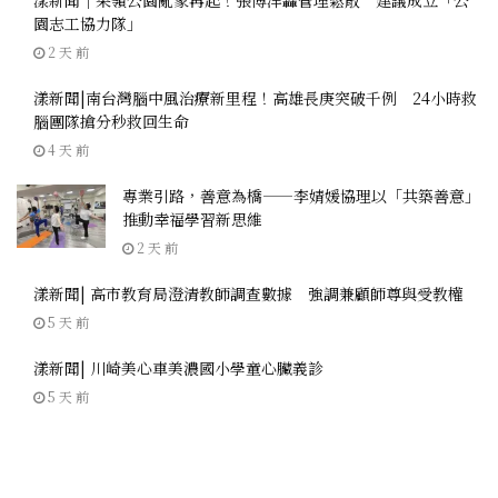
漾新聞｜果嶺公園亂象再起！張博洋轟管理鬆散 建議成立「公
園志工協力隊」
2 天 前
漾新聞|南台灣腦中風治療新里程！高雄長庚突破千例 24小時救
腦團隊搶分秒救回生命
4 天 前
專業引路，善意為橋——李婧媛協理以「共築善意」
推動幸福學習新思維
2 天 前
漾新聞| 高市教育局澄清教師調查數據 強調兼顧師尊與受教權
5 天 前
漾新聞| 川崎美心車美濃國小學童心臟義診
5 天 前