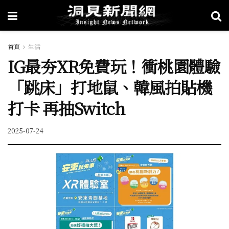
首頁
生活
IG最夯XR免費玩！衝桃園體驗
「跳床」打地鼠、韓風拍貼機
打卡 再抽Switch
2025-07-24