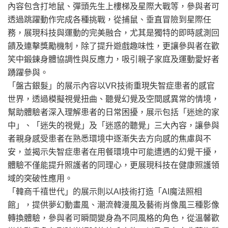
內容包含打地鼠、彈頭先生上樓梯及星際大戰等，參與者可
透過跳躍動作完成各種挑戰，從捕鼠、垂直冒險到星際任
務，展現科技與運動的完美融合，尤其是獨特的即時感測回
饋及連擊獎勵機制，除了提升遊戲趣味性，更讓參與者在歡
笑中鍛鍊身體協調性與反應力，吸引親子家庭及運動愛好者
踴躍參與。
「盤古銀髮」的展示內容以VR技術重現失智症患者的感官
世界，透過模擬視覺扭曲、聽覺幻覺及空間感異常的情境，
幫助體驗者深入理解患者的日常困擾，展示包括「迷途的家
中」、「迷失的視覺」及「迷惑的聽覺」三大內容，讓參與
者親身感受患者在熟悉環境中逐漸失去方向感的焦慮與不
安，並揭示失智症患者在用餐環境中可能遭遇的幻覺干擾，
體驗不僅能提升照護者的同理心，更展現科技在健康照護領
域的突破性應用。
「韓商千禧世代」的展示則以AI技術打造「AI魔法照相
館」，提供夢幻動畫風、潮流韓漫風及藝術肖像風三種影像
轉換體驗，參與者可瞬間變身為不同風格的角色，從溫馨歡