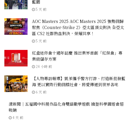
藍圖
5 天 前
AOC Masters 2025 AOC Masters 2025 強勢回歸
聚焦《Counter-Strike 2》亞太區頂尖對決 全亞太
區 CS2 社群熱血對決，榮耀共享！
5 天 前
紅盒迷你倉十週年誌慶 推出業界首創「紅保倉」專
業級儲存方案
24 小時 前
【人物專訪報導】凱爹攜手警方打詐、打造新批發藍
海 更以實際行動回饋社會，將愛傳遞到世界各地
6 天 前
漾新聞｜五福國中科展作品化身雙語數學遊戲 搶登科學園遊會超
吸睛
4 天 前