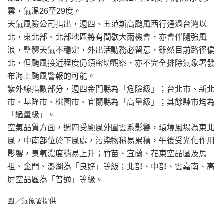
雲，氣溫26至29度。
天氣風險公司指出，週四、五范斯高颱風西行通過台灣以
北，東北部、北部地區將有間歇大雨機會，亦會伴隨強風
浪，整體天氣不穩定，外出活動務必留意，雖然目前路徑偏
北，但颱風接近程度仍須密切觀察，亦不完全排除氣象署發
布海上颱風警報的可能。
紫外線指數部分，週四金門縣為「危險級」；台北市、新北
市、基隆市、桃園市、宜蘭縣為「高量級」；其餘縣市均為
「過量級」。
空氣品質方面，週四受颱風外圍雲系影響，環境風場為東北
風，中南部位於下風處，污染物稍易累積，午後受光化作用
影響，臭氧濃度稍易上升；竹苗、宜蘭、花東空品區及馬
祖、金門、澎湖為「良好」等級；北部、中部、雲嘉南、高
屏空品區為「普通」等級。
圖／氣象署提供