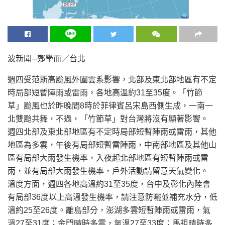
波新聞─鄭學而／台北
週四受范斯高颱風外圍雲系影響，北部及東北部地區有不定
時局部短暫陣雨或雷雨，各地高溫約31至35度。「竹節
草」颱風也於昨晚間8時於菲律賓呂宋島西側生成，一南一
北雙颱共舞，不過，「竹節草」對台灣將沒有顯著影響。
週四北部及東北部地區有不定時局部短暫陣雨或雷雨，其他
地區為多雲，午後有局部短暫雷陣雨，中南部地區及其他山
區有局部大雨發生機率，入夜起北部地區有短暫陣雨或雷
雨，並有局部大雨發生機率，戶外活動請留意天氣變化。
溫度方面，週四各地高溫約31至35度，台中及彰化內陸會
有局部36度以上高溫發生機率，請注意防曬並補充水分，低
溫約25至26度。離島部分，澎湖多雲短暫陣雨或雷雨，氣
溫27至31度；金門晴時多雲，氣溫27至33度；馬祖晴時多