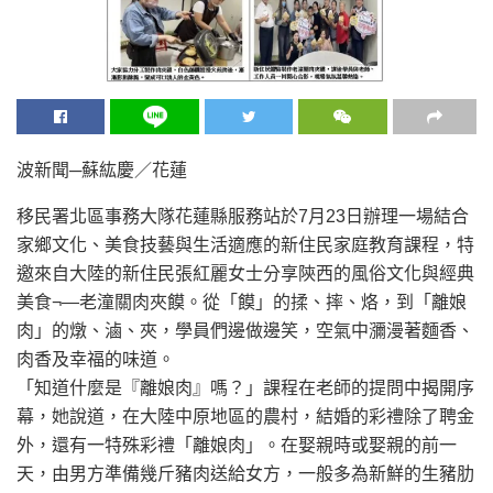
波新聞─蘇紘慶／花蓮
移民署北區事務大隊花蓮縣服務站於7月23日辦理一場結合
家鄉文化、美食技藝與生活適應的新住民家庭教育課程，特
邀來自大陸的新住民張紅麗女士分享陝西的風俗文化與經典
美食¬—老潼關肉夾饃。從「饃」的揉、摔、烙，到「離娘
肉」的燉、滷、夾，學員們邊做邊笑，空氣中瀰漫著麵香、
肉香及幸福的味道。
「知道什麼是『離娘肉』嗎？」課程在老師的提問中揭開序
幕，她說道，在大陸中原地區的農村，結婚的彩禮除了聘金
外，還有一特殊彩禮「離娘肉」。在娶親時或娶親的前一
天，由男方準備幾斤豬肉送給女方，一般多為新鮮的生豬肋