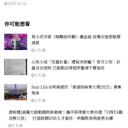
2025-10-26
你可能想看
蔡小虎作客《唱歌給你聽》飆金曲 自爆出道差點變
演員
3 天 前
心悅小組「流量計畫」遭疑涉詐騙？ 官方公布：計
畫合法透明 已啟動法律程序釐清不實指控
6 天 前
Sun Life永明再度於「香港保險業大獎2025」勇奪
殊榮
2 天 前
漾新聞|高醫大啟動國際新航線！攜手菲律賓大學共建「VINTA聯
合辦公室」 打造跨國USR人才基地、串聯教育與產業永續
5 天 前