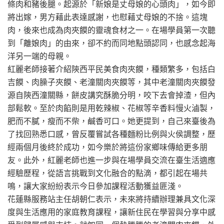
條肉和豬後腿。起源於「新娘是丈母娘的心頭肉」，如今即
將出嫁，男方藉此表達感謝，也慰藉丈母娘的不捨。這塊
肉，後來也成為肉夾饃的靈魂食材之一。在場學員第一次聽
到「離娘肉」的由來，卻不約而同地點頭認同，也感念起海
洋另一端的母親。
紅麗老師接著介紹陝西平民美食肉夾饃，種類繁多，包括白
吉饃、肉臊子夾饃、老潼關肉夾饃等，其中老潼關肉夾饃發
源自陝西潼關縣，餅皮講究酥脆分明，咬下去會掉渣，但內
部鬆軟。至於肉餡則是用乾辣椒、花椒等辛香料慢火滷製，
肥而不膩，瘦而不柴，鹹香可口。她更提到，自己來臺後為
了找回熟悉口感，曾反覆嘗試各種麵粉比例與火侯調整，歷
經兩個月後終於成功，如今樂於將這份家鄉味傳給更多朋
友。此外，紅麗老師也進一步與在場學員交流在臺生活適應
經驗歷程，從語言挑戰到文化融合的點滴，都引起在場共
鳴，讓大家紛紛表示今日參加課程活動獲益匪淺。
花蓮縣服務站主任胡朝仁表示，未來將持續辦理兼具文化深
度與生活應用的家庭教育課程，讓新住民在學習與分享中感