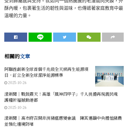
受到歸屬感與支持。就如同一個熱騰騰的老潼關肉夾饃，外
酥內暖，包裹著生活的韌性與滋味，也傳遞著家庭教育中最
溫暖的力量。
相關的
文章
阿聯酋創新全球首個千兆級全天候再生能源項
目，訂立全新全球潔淨能源標準
2025-10-26
漾新聞｜戰鼓震天！高雄「風神四甲子」千人挑擔再現義民魂
護糧祈福撼動港都
2025-10-26
漾新聞｜高市府召開非洲豬瘟應變會議 陳其邁籲中央體恤豬農
並強化邊境防堵