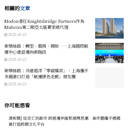
相關的
文章
Modon委任Knightsbridge Partners作為
Muheira第二期亞太區獨家總代理
2025-10-23
新華絲路：轉型、服務、開放……上海國際航
運中心建設邁向新階段
2025-10-23
新華絲路：共建越洋「零碳橋梁」，上海攜手
多國港口打造「航運綠色走廊」朋友圈
2025-10-23
你可能想看
漾新聞| 從流亡到創作 跨越邊界匯聚港灣思潮 高市圖攜手德國
館打造跨國文化平台