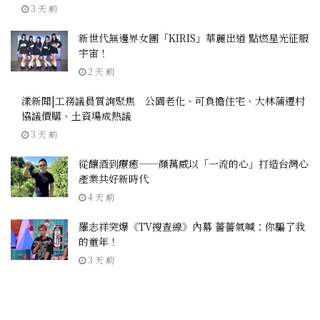
3 天 前
新世代無邊界女團「KIRIS」華麗出道 點燃星光征服
宇宙！
2 天 前
漾新聞|工務議員質詢聚焦 公園老化、可負擔住宅、大林蒲遷村
協議價購、土資場成熱議
3 天 前
從釀酒到療癒——顏萬威以「一流的心」打造台灣心
產業共好新時代
4 天 前
羅志祥突爆《TV搜查線》內幕 薔薔氣喊：你騙了我
的童年！
3 天 前