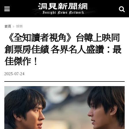
首頁
娛樂
《全知讀者視角》台韓上映同
創票房佳績 各界名人盛讚：最
佳傑作！
2025-07-24