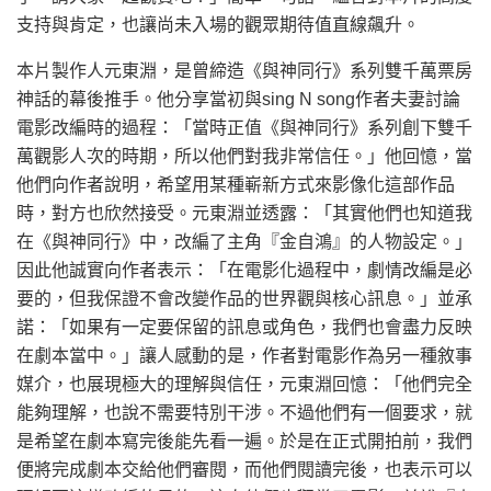
支持與肯定，也讓尚未入場的觀眾期待值直線飆升。
本片製作人元東淵，是曾締造《與神同行》系列雙千萬票房
神話的幕後推手。他分享當初與sing N song作者夫妻討論
電影改編時的過程：「當時正值《與神同行》系列創下雙千
萬觀影人次的時期，所以他們對我非常信任。」他回憶，當
他們向作者說明，希望用某種嶄新方式來影像化這部作品
時，對方也欣然接受。元東淵並透露：「其實他們也知道我
在《與神同行》中，改編了主角『金自鴻』的人物設定。」
因此他誠實向作者表示：「在電影化過程中，劇情改編是必
要的，但我保證不會改變作品的世界觀與核心訊息。」並承
諾：「如果有一定要保留的訊息或角色，我們也會盡力反映
在劇本當中。」讓人感動的是，作者對電影作為另一種敘事
媒介，也展現極大的理解與信任，元東淵回憶：「他們完全
能夠理解，也說不需要特別干涉。不過他們有一個要求，就
是希望在劇本寫完後能先看一遍。於是在正式開拍前，我們
便將完成劇本交給他們審閱，而他們閱讀完後，也表示可以