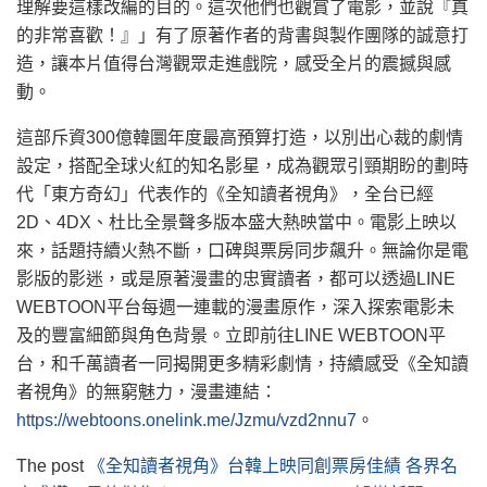
理解要這樣改編的目的。這次他們也觀賞了電影，並說『真
的非常喜歡！』」有了原著作者的背書與製作團隊的誠意打
造，讓本片值得台灣觀眾走進戲院，感受全片的震撼與感
動。
這部斥資300億韓圜年度最高預算打造，以別出心裁的劇情
設定，搭配全球火紅的知名影星，成為觀眾引頸期盼的劃時
代「東方奇幻」代表作的《全知讀者視角》，全台已經
2D、4DX、杜比全景聲多版本盛大熱映當中。電影上映以
來，話題持續火熱不斷，口碑與票房同步飆升。無論你是電
影版的影迷，或是原著漫畫的忠實讀者，都可以透過LINE
WEBTOON平台每週一連載的漫畫原作，深入探索電影未
及的豐富細節與角色背景。立即前往LINE WEBTOON平
台，和千萬讀者一同揭開更多精彩劇情，持續感受《全知讀
者視角》的無窮魅力，漫畫連結：
https://webtoons.onelink.me/Jzmu/vzd2nnu7
。
The post
《全知讀者視角》台韓上映同創票房佳績 各界名