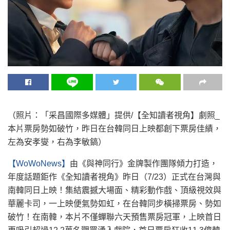
（照片：「采昌國際多媒體」提供/【全知讀者視角】劇照_
本片票房勢如破竹，昨日在台韓同日上映都創下票房佳績，
左為安孝燮，右為李敏鎬）
【WoWoNews】
由《與神同行》金牌製作團隊傾力打造，
年度話題鉅作《全知讀者視角》昨日（7/23）正式在台灣與
南韓同日上映！集結震撼大場面、精彩動作戲、頂級視效與
華麗卡司，一上映便氣勢如虹，在台韓同步橫掃票房、勢如
破竹！在南韓，本片不僅蟬聯六天預售票房冠軍，上映首日