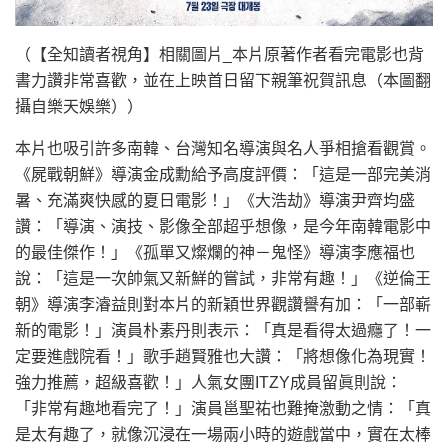
（【全知讀者視角】相關圖片_本片原著作者看完電影也背
書力讚非常喜歡，並在上映首日留下親筆祝賀訊息（本圖翻
攝自樂天娛樂））
本片也吸引許多南韓、台灣知名導演與名人爭相搶看觀賞。
《屍戰朝鮮》導演金成勳給予高度評價：「這是一部完美消
暑、充滿爽快感的夏日電影！」《大浩劫》導演尹齊均盛
讚：「導演、演技、影像全部超乎想像，是今年南韓電影中
的最佳傑作！」《孤單又燦爛的神－鬼怪》導演李應福也
說：「這是一次帥氣又新鮮的嘗試，非常有趣！」《逆倫王
朝》導演李濬益則對本片的新穎世界觀讚譽有加：「一部嶄
新的電影！」演員朴素丹則表示：「真是看得太過癮了！一
定要進戲院看！」歌手趙賢雅也大讚：「將想像化為現實！
強力推薦，超級喜歡！」人氣女團ITZY成員留眞則說：
「非常有趣地看完了！」演員邕聖祐也難掩激動之情：「真
是太有趣了，就像沉浸在一場兩小時的遊戲當中，實在太棒