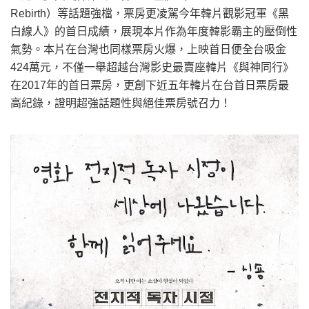
Rebirth）等話題強檔，票房更凌駕今年韓片觀影冠軍《黑
白線人》的首日成績，展現本片作為年度韓影霸主的壓倒性
氣勢。本片在台灣也同樣票房火爆，上映首日便全台吸金
424萬元，不僅一舉超越台灣影史最賣座韓片《與神同行》
在2017年的首日票房，更創下近五年韓片在台首日票房最
高紀錄，證明超強話題性與絕佳票房號召力！