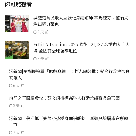
你可能想看
吳楚楚為民歌大巨蛋化身總舖師 率馬毓芬、范怡文
端出經典菜色
2 天 前
Fruit Attraction 2025 錄得 121,137 名業內人士入
場 鞏固其全球領導地位
3 天 前
漾新聞|嗆聲民進黨「假戲真演」！柯志恩怒批：配合行政院欺負
高雄人
6 天 前
海洋之子回饋母校！蘇文炳授權高科大打造永續觀賞魚王國
3 天 前
漾新聞｜幾米筆下完美小孩變身幸福餅乾 喜憨兒雙層鐵盒療癒
上市
7 天 前