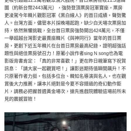
更吸引超過12.2萬名觀眾湧入戲院，首日票房狂收11.3億韓
圜（約新台幣2443萬元），強勢登頂票房冠軍寶座，票房
更凌駕今年韓片觀影冠軍《黑白線人》的首日成績，聲勢驚
人。台灣方面，儘管本片採晚場起跑，缺少白天場次票房加
持，依然無懼挑戰，全台首日票房強勢開出424萬元，不僅
一舉超越台灣影史最賣座韓片《與神同行》當年的首日票
房，更創下近五年韓片在台首日票房最高紀錄，證明超強話
題性與絕佳票房號召力！原著小說作者sing N song也為電
影版背書肯定：「真的非常喜歡！」更在昨日親筆寫下祝賀
訊息：「請大家一起觀賞吧！」讓影迷期待值瞬間飆升！不
只原著作者力挺，包括多位台、韓知名導演與名人，也在觀
賞後大力推薦，讓本片絕對是今夏不容錯過的奇幻動作鉅
片，請務必把握首週黃金場次，搶先進戲院體驗這場前所未
見的震撼冒險！