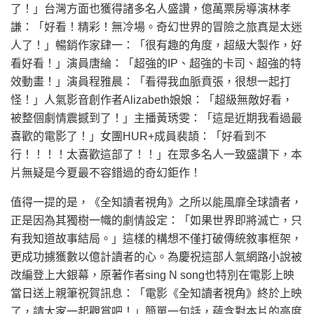
了！」台灣方面也獲得諸多名人盛讚，億萬票房導演林孝
謙：「好看！精彩！無冷場。奇幻世界的冒險之旅真是太迷
人了！」暢銷作家肆一：「很有趣的角度，超級大製作，好
看好看！」演員唐綸：「超強的IP、超強的卡司、超強的特
效動畫！」演員程雅晨：「看得我血脈賁張，很想一起打
怪！」人氣影音創作者Alizabeth娘娘：「超級無敵好看，
被整個劇情震撼到了！」主播黃琇雯：「這是近期我看過最
喜歡的電影了！」女團HUR+成員裴頡：「好看到不
行！！！！太喜歡這部了！！」在眾多名人一致盛讚下，本
片無疑是今夏最不容錯過的奇幻鉅作！
值得一提的是，《全知讀者視角》之所以能風靡全球讀者，
正是因為其獨樹一幟的劇情設定：「如果世界即將滅亡，只
有我知道故事結局。」這樣的構想不僅打破傳統敘事框架，
更成功擄獲數以億計讀者的心。為慶祝這部人氣網路小說被
改編登上大銀幕，原著作者sing N song也特別在電影上映
當日送上親筆祝賀訊息：「電影《全知讀者視角》終於上映
了，請大家一起觀賞吧！」簡單一句話，蘊含對本片的高度