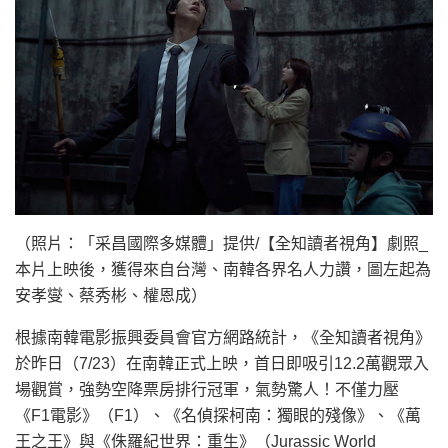
（照片：「采昌國際多媒體」提供/【全知讀者視角】劇照_
本片上映後，獲得來自台灣、南韓各界名人力讚，圖左起為
安孝燮、蔡秀彬、權恩成）
根據南韓電影振興委員會官方網路統計，《全知讀者視角》
於昨日（7/23）在南韓正式上映，首日即吸引12.2萬觀眾入
場觀賞，強勢空降票房排行冠軍，氣勢驚人！不僅力壓
《F1電影》（F1）、《名偵探柯南：獨眼的殘像》、《萬
王之王》與《侏羅紀世界：重生》（Jurassic World