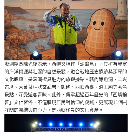
澎湖縣長陳光復表示，西嶼又稱作「漁翁島」，其擁有豐富
的海洋資源與壯麗的自然景觀，融合戰地歷史遺跡與深厚的
文化底蘊，是澎湖極具魅力的旅遊據點。轄內鯨魚洞、二崁
古厝、大菓葉柱狀玄武岩、餌砲、西嶼西臺、溫王廟等著名
景點，深受遊客青睞。此外，傳承超過百年歷史的「西嶼輪
普」文化習俗，不僅體現居民對信仰的虔誠，更展現11個村
莊間的團結與向心力，是西嶼珍貴的文化資產。