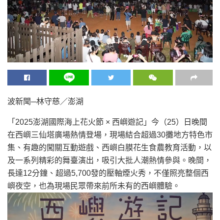
波新聞─林守慈／澎湖
「2025澎湖國際海上花火節 × 西嶼遊記」今（25）日晚間
在西嶼三仙塔廣場熱情登場，現場結合超過30攤地方特色市
集、有趣的闖關互動遊戲、西嶼白膜花生食農教育活動，以
及一系列精彩的舞臺演出，吸引大批人潮熱情參與。晚間，
長達12分鐘、超過5,700發的壓軸煙火秀，不僅照亮整個西
嶼夜空，也為現場民眾帶來前所未有的西嶼體驗。