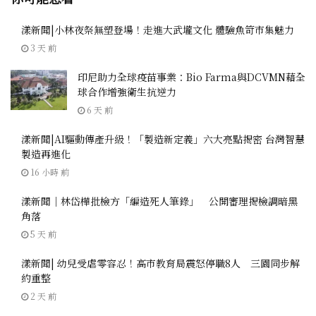
漾新聞|小林夜祭無塑登場！走進大武壠文化 體驗魚笴市集魅力
3 天 前
印尼助力全球疫苗事業：Bio Farma與DCVMN藉全
球合作增強衛生抗逆力
6 天 前
漾新聞|AI驅動傳產升級！「製造新定義」六大亮點揭密 台灣智慧
製造再進化
16 小時 前
漾新聞｜林岱樺批檢方「編造死人筆錄」 公開審理揭檢調暗黑
角落
5 天 前
漾新聞| 幼兒受虐零容忍！高市教育局震怒停職8人 三園同步解
約重整
2 天 前