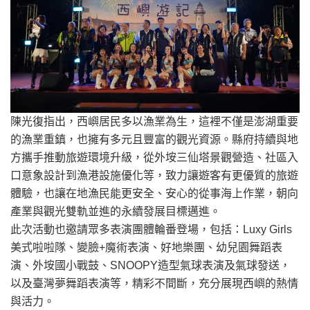
陳光復指出，西嶼居民多以漁業為生，這裡不僅是澎湖重要
的漁業重鎮，也擁有多元且豐富的觀光資源。縣府持續與地
方攜手推動旅遊環境升級，從外垵三仙塔景觀營造、社區入
口意象設計到漁港設施優化等，致力讓遊客有更優質的旅遊
體驗，也讓在地漁民能更安全、安心的從事海上作業，朝向
產業與觀光雙軌並進的永續發展目標邁進。
此次活動也邀請眾多表演團體輪番登場，包括：Luxy Girls
美式啦啦隊、變臉+魔術表演、好地樂團、幼兒園舞蹈表
演、外垵國小戰鼓、SNOOPY造型氣球表演及氣球發送，
以及臺灣夢舞蹈表演等，精彩不間斷，充分展現西嶼的熱情
與活力。