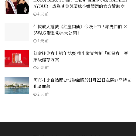
AYOUB，成為其參與環球小姐競選的官方贊助商
4 天 前
仙俠成人遊戲《紅塵問仙》今晚上市 ! 赤鬼伯伯 ×
SWAG 聯動影片大公開 !
4 天 前
紅盒迷你倉十週年誌慶 推出業界首創「紅保倉」專
業級儲存方案
5 天 前
阿布扎比自然歷史博物館將於11月22日在薩迪亞特文
化區開幕
2 天 前