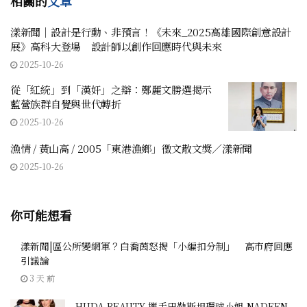
相關的
文章
漾新聞｜設計是行動、非預言！《未來_2025高雄國際創意設計
展》高科大登場 設計師以創作回應時代與未來
2025-10-26
從「紅統」到「漢奸」之辯：鄭麗文勝選揭示
藍營族群自覺與世代轉折
2025-10-26
漁情 / 黃山高 / 2005「東港漁鄉」徵文散文獎／漾新聞
2025-10-26
你可能想看
漾新聞|區公所變網軍？白喬茵怒揭「小編扣分制」 高市府回應
引議論
3 天 前
HUDA BEAUTY 攜手巴勒斯坦環球小姐 NADEEN