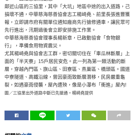
鄰近山區的三協里，其中「大坑」地區中途的出入道路，己
損壞不通，中華慈海慈善協會志工楊崎堯、前里長張進豐獲
報，立即請市府有關單位通知廠商先行搶修通車，讓民眾可
先行進出，汛期過後會立即安排施工作業。
中華慈海慈善協會理事長楊新章，已啟動協會「食物銀
行」，準備食用物資震災。
尤其楊崎堯與協會志工群，密切關切住在「車瓜林斷層」上
面的「半天寮」15戶居民安危。此一列為第一類活動的斷
層，穿越內門區、旗山區、田寮區、燕巢區、橋頭區。國道
中寮隧道、高鐵沿線，曾因豪雨致斷層潛移，民房嚴重龜
裂，如遇豪雨侵襲，屋內遭殃，像是小瀑布「衝進」屋內!
圖／三協里出外道路中斷已先搶通。楊崎堯提供