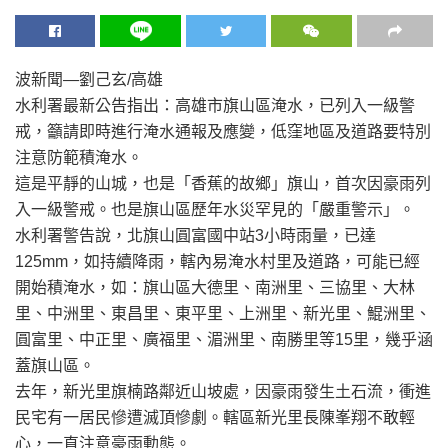
波新聞—劉己玄/高雄
水利署最新公告指出：高雄市旗山區淹水，已列入一級警
戒，籲請即時進行淹水通報及應變，低窪地區及道路要特別
注意防範積淹水。
這是平靜的山城，也是「香蕉的故鄉」旗山，首次因豪雨列
入一級警戒。也是旗山區歷年水災罕見的「嚴重警示」。
水利署警告說，北旗山圓富國中站3小時雨量，已達
125mm，如持續降雨，轄內易淹水村里及道路，可能已經
開始積淹水，如：旗山區大德里、南洲里、三協里、大林
里、中洲里、東昌里、東平里、上洲里、新光里、鯤洲里、
圓富里、中正里、廣福里、湄洲里、南勝里等15里，幾乎涵
蓋旗山區。
去年，新光里旗楠路鄰近山坡處，因豪雨發生土石流，衝進
民宅有一居民慘遭滅頂慘劇。轄區新光里長陳峯翔不敢輕
心，一直注意豪雨動態。