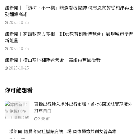
漾新聞｜「這柯，不一樣」競選看板揭牌 柯志恩宣誓從旗津再出
發翻轉高雄
2025-10-25
漾新聞｜高雄教育力亮相「EDit教育創新博覽會」展現城市學習
新能量
2025-10-25
漾新聞｜橫山基地翻轉老營舍 高雄再奪園冶獎
2025-10-25
你可能想看
曹操出行駛入境外出行市場，首批6國10城實現境外
打車自由
2 天 前
漾新聞|議員考察社福館庇護工場 關懷弱勢共創友善高雄