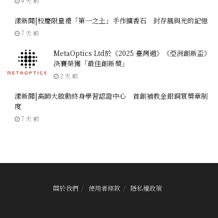
4 天 前
漾新聞|校慶限量禮「第一之土」手作擴香石 封存風與光的記憶
7 天 前
MetaOptics Ltd於《2025 臺灣週》《亞洲創新盃》
決賽榮獲「最佳創新獎」
2 天 前
漾新聞|高師大啟動終身學習認證中心 首創補教金銀銅質獎章制
度
7 天 前
關於我們
使用者條款
隱私權政策