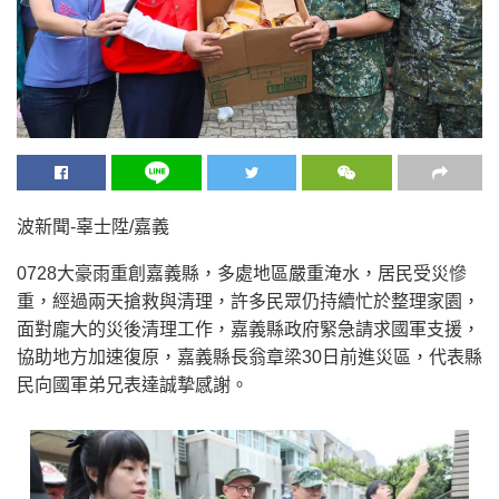
波新聞-辜士陞/嘉義
0728大豪雨重創嘉義縣，多處地區嚴重淹水，居民受災慘
重，經過兩天搶救與清理，許多民眾仍持續忙於整理家園，
面對龐大的災後清理工作，嘉義縣政府緊急請求國軍支援，
協助地方加速復原，嘉義縣長翁章梁30日前進災區，代表縣
民向國軍弟兄表達誠摯感謝。