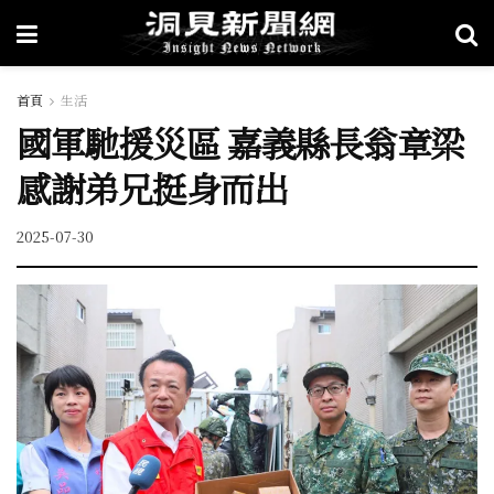
首頁
生活
國軍馳援災區 嘉義縣長翁章梁
感謝弟兄挺身而出
2025-07-30