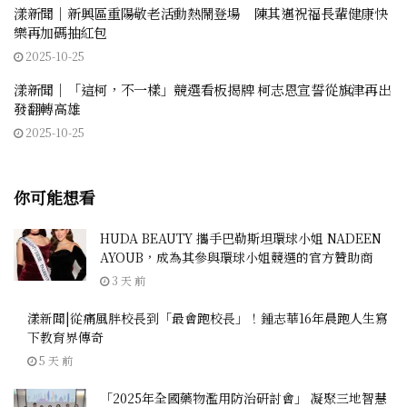
漾新聞｜新興區重陽敬老活動熱鬧登場 陳其邁祝福長輩健康快
樂再加碼抽紅包
2025-10-25
漾新聞｜「這柯，不一樣」競選看板揭牌 柯志恩宣誓從旗津再出
發翻轉高雄
2025-10-25
你可能想看
HUDA BEAUTY 攜手巴勒斯坦環球小姐 NADEEN
AYOUB，成為其參與環球小姐競選的官方贊助商
3 天 前
漾新聞|從痛風胖校長到「最會跑校長」！鍾志華16年晨跑人生寫
下教育界傳奇
5 天 前
「2025年全國藥物濫用防治研討會」 凝聚三地智慧