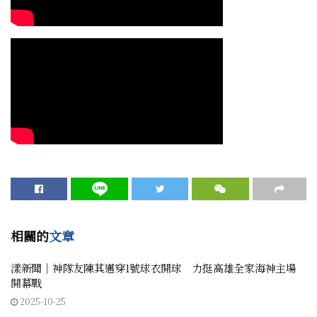
相關的
文章
漾新聞｜神隊友陳其邁穿1號球衣開球 力挺高雄全家海神主場
開幕戰
2025-10-25