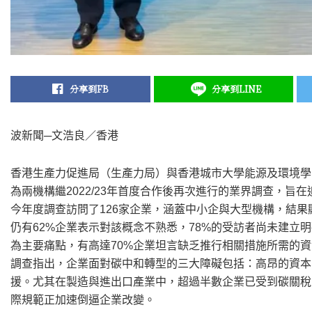
分享到FB
分享到LINE
波新聞─文浩良／香港
香港生產力促進局（生產力局）與香港城市大學能源及環境學院
為兩機構繼2022/23年首度合作後再次進行的業界調查，
今年度調查訪問了126家企業，涵蓋中小企與大型機構，結
仍有62%企業表示對該概念不熟悉，78%的受訪者尚未建立
為主要痛點，有高達70%企業坦言缺乏推行相關措施所需的
調查指出，企業面對碳中和轉型的三大障礙包括：高昂的資本
援。尤其在製造與進出口產業中，超過半數企業已受到碳關稅及
際規範正加速倒逼企業改變。