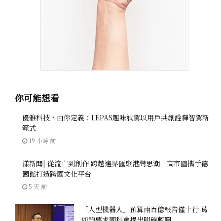
你可能想看
優雅科技，由你定義：LEPAS趣味試駕以用戶共創詮釋智駕新
範式
19 小時 前
漾新聞| 從流亡到創作 跨越邊界匯聚港灣思潮 高市圖攜手德
國館打造跨國文化平台
5 天 前
「人型機器人」預算兩百億報告僅十行 葛
如鈞要求國科會提出明確藍圖