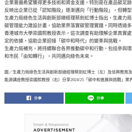
企業普遍希望獲得更多技術和資金支援，特別是在產品碳足跡
反映出企業已從「認知階段」逐漸邁向「行動階段」，但轉型
生產力局綠色生活與創新部總經理蔡劍虹博士指出，生產力局
碳管理能力建設計畫，協助業界落實碳管理實踐。同時透過多
香港城市大學梁國熙教授表示，這次調查有助理解企業真實處
定的依據，協助企業迎接「碳中和時代」的變革與挑戰。
生產力局補充，將持續聯合各界推動碳中和行動，包括參與環
和市民「由知轉行」，共同邁向綠色未來。
圖／
生產力局綠色生活與創新部總經理蔡劍虹博士（左）及信興教育
能源講座教授梁國熙教授（右）分享
2024/25
「碳中和進展與挑戰」業
分享
分享