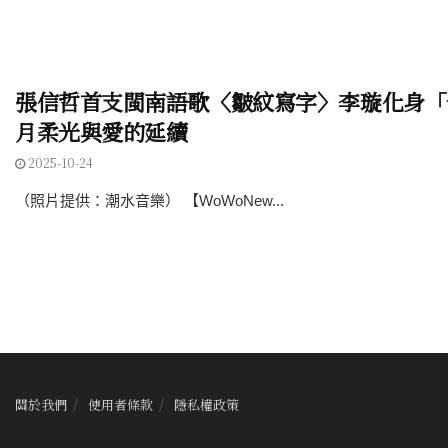
張信哲首支閩南語歌〈皺紋寫字〉李璇化身「
月柔光與愛的延續
2025-10-24
（照片提供：潮水音樂） 【WoWoNew...
關於我們
使用者條款
隱私權政策