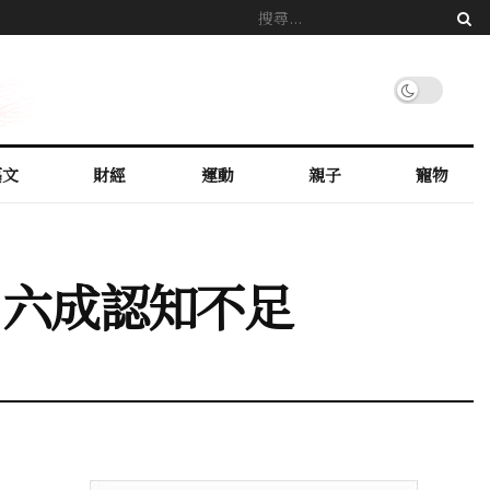
藝文
財經
運動
親子
寵物
、六成認知不足