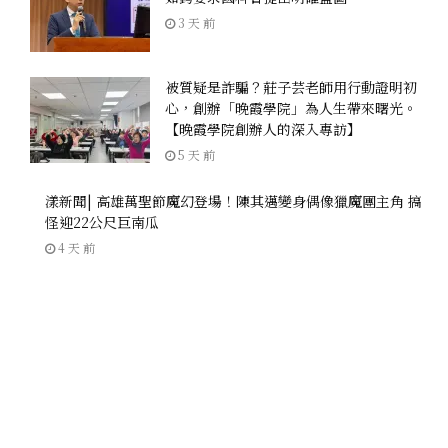
3 天 前
被質疑是詐騙？莊子芸老師用行動證明初
心，創辦「晚霞學院」為人生帶來曙光。
【晚霞學院創辦人的深入專訪】
5 天 前
漾新聞| 高雄萬聖節魔幻登場！陳其邁變身偶像獵魔團主角 搞
怪迎22公尺巨南瓜
4 天 前