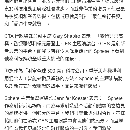
場內數百萬客戶，並於五大洲的 11 個市場生產。楊元慶熱
衷於科技推動更廣泛社會進步，而並非僅業務增長。他已獲
許多獎項和業界榮譽，包括《巴倫周刊》「最佳執行長獎」
和「愛迪生成就獎」。
CTA 行政總裁兼副主席
Gary Shapiro
表示：「我們非常高
興，歡迎聯想和楊元慶登上 CES 主題演講台。CES 是創新
者展示的平台，而我期待在令人嘆為觀止的 Sphere 上看到
他為科技解決全球重大挑戰的願景。」
聯想作為「財富全球 500 強」科技公司，重新思考機構利
用混合人工智能來發展業務的方法。Sphere 的主題演講將
以創新方式呈現聯想的故事，並帶來獨特體驗。
Sphere 主席兼營運總監
Jennifer Koester
表示：「Sphere
作為創新前沿場所，而為尋求創造變革活動和體驗的富遠見
的品牌提供一個強大的平台。我們很榮幸與聯想合作，不僅
協助他們在這次 CES 主題演講中實現他們的願景，而且聯
想作為我們更廣泛合作夥伴關係的一部分。我們將於