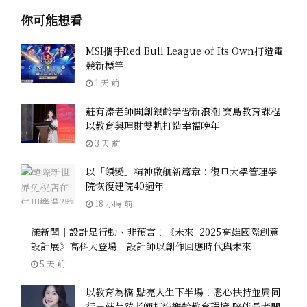
你可能想看
MSI攜手Red Bull League of Its Own打造電
競新標竿
1 天 前
莊有溱老師開創銀齡學習新浪潮 寶島教育課程
以教育與理財雙軌打造幸福晚年
3 天 前
以「領變」精神啟航新篇章：復旦大學管理學
院恢復建院40週年
18 小時 前
漾新聞｜設計是行動、非預言！《未來_2025高雄國際創意
設計展》高科大登場 設計師以創作回應時代與未來
5 天 前
以教育為橋 點亮人生下半場！悉心扶持並肩同
行－莊芸臻老師打造樂齡教育環境 陪伴長者開