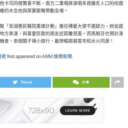
他卡司同樣驚喜不斷，南方二重唱將演唱多首膾炙人口的校園
暖的木吉他與厚實歌聲帶動全場。
幫「澎湖惠民醫院重建計劃」擔任傳愛大使不遺餘力，她並感
地方表演，與喜愛民歌的朋友近距離見面。而馬毓芬也預計演
機會，來個關子嶺小旅行，最想暢遊碧雲寺和水火同源！
暖夜
first appeared on
AMM 娛樂新聞
.
Tweet
分享