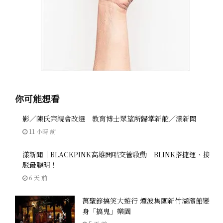
你可能想看
影／陳氏宗親會改選 教育博士眾望所歸掌新舵／漾新聞
11 小時 前
漾新聞｜BLACKPINK高雄開唱交管啟動 BLINK搭捷運、接
駁最聰明！
6 天 前
萬聖節搞笑大遊行 煙波集團新竹湖濱館變
身「搞鬼」樂園