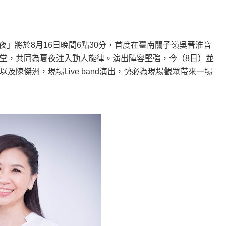
民歌夜」將於8月16日晚間6點30分，首度在臺南關子嶺吳晉淮音
堂，共同為夏夜注入動人旋律。演出陣容堅強，今（8日）並
陳傑洲，現場Live band演出，勢必為現場觀眾帶來一場