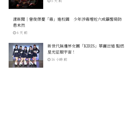
5 天 前
漾新聞｜曾俊傑憂「毒」進校園 少年涉毒增近六成籲警局防
患未然
6 天 前
新世代無邊界女團「KIRIS」華麗出道 點燃
星光征服宇宙！
16 小時 前