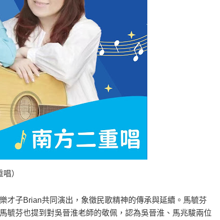
重唱）
才子Brian共同演出，象徵民歌精神的傳承與延續。馬毓芬
馬毓芬也提到對吳晉淮老師的敬佩，認為吳晉淮、馬兆駿兩位