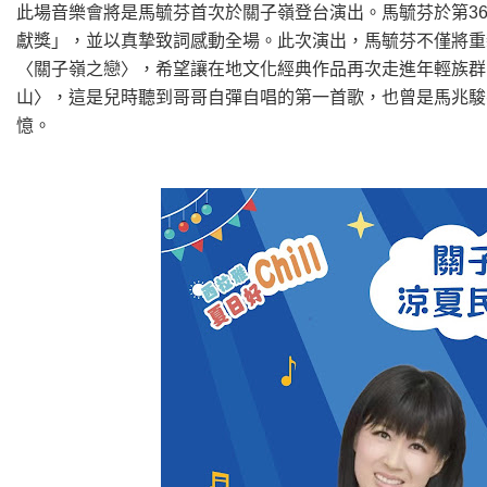
此場音樂會將是馬毓芬首次於關子嶺登台演出。馬毓芬於第3
獻獎」，並以真摯致詞感動全場。此次演出，馬毓芬不僅將重
〈關子嶺之戀〉，希望讓在地文化經典作品再次走進年輕族群
山〉，這是兒時聽到哥哥自彈自唱的第一首歌，也曾是馬兆駿
憶。