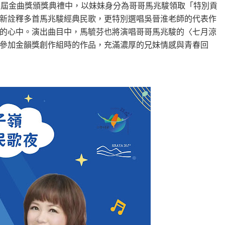
6屆金曲獎頒獎典禮中，以妹妹身分為哥哥馬兆駿領取「特別貢
新詮釋多首馬兆駿經典民歌，更特別選唱吳晉淮老師的代表作
的心中。演出曲目中，馬毓芬也將演唱哥哥馬兆駿的〈七月涼
參加金韻獎創作組時的作品，充滿濃厚的兄妹情感與青春回