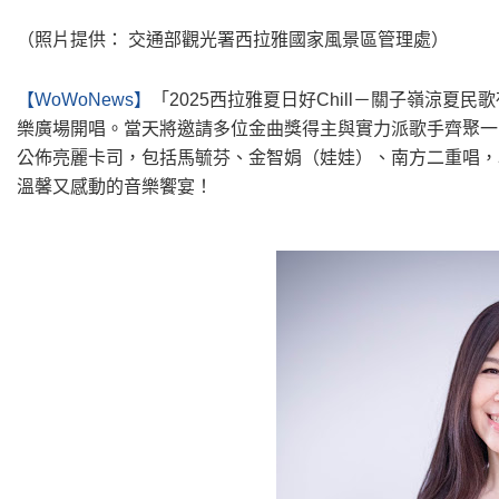
（照片提供： 交通部觀光署西拉雅國家風景區管理處）
【WoWoNews】
「2025西拉雅夏日好Chill－關子嶺涼夏
樂廣場開唱。當天將邀請多位金曲獎得主與實力派歌手齊聚一
公佈亮麗卡司，包括馬毓芬、金智娟（娃娃）、南方二重唱，以及
溫馨又感動的音樂饗宴！