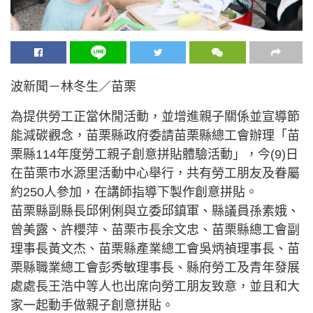
波新聞－林冬生／苗栗
為提供勞工正當休閒活動，並增進親子關係並宣導節
能減碳觀念，苗栗縣政府委請苗栗縣總工會辦理「苗
栗縣114年度勞工親子創意拼貼體驗活動」，今(9)日
在苗栗市水源里活動中心舉行，共有勞工朋友及眷屬
約250人參加，在講師指導下製作創意拼貼。
苗栗縣副縣長邱俐俐與立委邱鎮軍、縣議員孫素娥、
曾美露、許櫻萍、苗栗市長余文忠、苗栗縣總工會副
理事長黃文杰、苗栗縣產業總工會吳炳禎理事長、苗
栗縣職業總工會彭秀敏理事長、縣府勞工及青年發展
處處長王浩中等人也出席向勞工朋友致意，並且和大
家一起動手做親子創意拼貼。