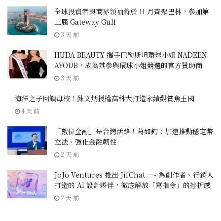
全球投資者與商界領袖將於 11 月齊聚巴林，參加第
三屆 Gateway Gulf
3 天 前
HUDA BEAUTY 攜手巴勒斯坦環球小姐 NADEEN
AYOUB，成為其參與環球小姐競選的官方贊助商
3 天 前
海洋之子回饋母校！蘇文炳授權高科大打造永續觀賞魚王國
4 天 前
「數位金融」是台灣活路！葛如鈞：加速推動穩定幣
立法、強化金融韌性
2 天 前
JoJo Ventures 推出 JifChat —- 為創作者、行銷人
打造的 AI 設計夥伴，徹底解放「寫指令」的挫折感
2 天 前