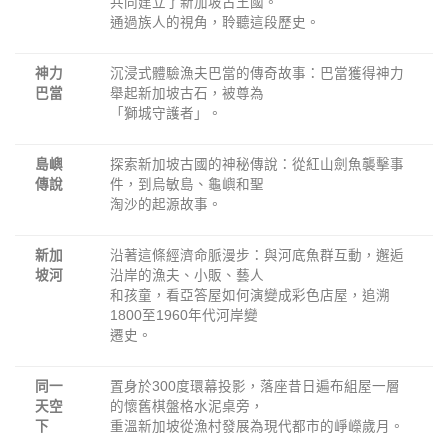
共同建立了新加坡古王國。
通過族人的視角，聆聽這段歷史。
神力
沉浸式體驗漁夫巴當的傳奇故事：巴當獲得神力
巴當
舉起新加坡古石，被尊為
「獅城守護者」。
島嶼
探索新加坡古國的神秘傳說：從紅山劍魚襲擊事
傳說
件，到烏敏島、龜嶼和聖
淘沙的起源故事。
新加
沿著這條經濟命脈漫步：與河底魚群互動，邂逅
坡河
沿岸的漁夫、小販、藝人
和孩童，看亞答屋如何演變成彩色店屋，追溯
1800至1960年代河岸變
遷史。
同一
置身於300度環幕投影，落座昔日遍布組屋一層
天空
的懷舊棋盤格水泥桌旁，
下
重溫新加坡從漁村發展為現代都市的崢嶸歲月。