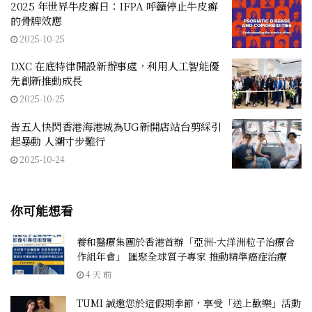
2025 年世界牛皮癬日：IFPA 呼籲停止牛皮癬
的骨牌效應
2025-10-25
DXC 在底特律開設新辦事處，利用人工智能優
先創新推動成長
2025-10-25
告五人快閃香港海港城為UG新開店站台剪綵引
起暴動 人潮寸步難行
2025-10-24
你可能想看
養和醫療集團於香港首辦「亞洲-大洋洲粒子治療合
作組年會」 匯聚全球質子專家 推動精準癌症治療
4 天 前
TUMI 誠邀您於這假期季節，享受「送上歡樂」活動