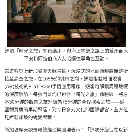
通過「時光之旅」網頁應用，與海上絲綢之路上的蘇州商人
平安和阿拉伯商人艾哈邁德等角色互動。
當遊客登上新加坡摩天觀景輪，沉浸式的地面體驗將無縫銜
接至高空之旅。在165米的城市之巔，通過搭載增強現實
(AR)技術的FLYER360手機應用程序，遊客可解鎖周邊地標
的深度解讀。每張門票均已包含「時光之旅」體驗區，將原
本30分鍾的觀景之旅升級為75分鍾的全程探索之旅——從
堅韌質樸的早期聚落，到今日多元文化的國際都會，全方位
見證新加坡的蛻變歷程。
新加坡摩天觀景輪總經理梁國浩表示：「這次升級旨在以新