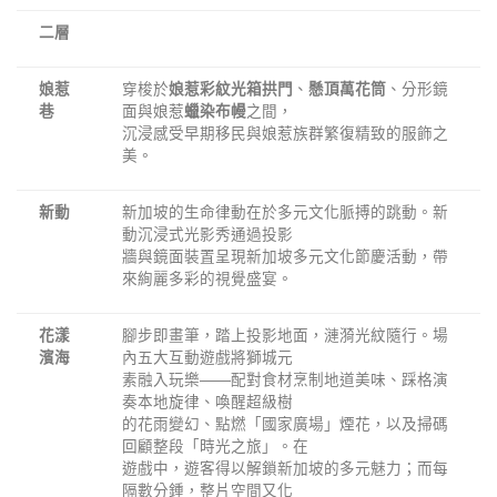
二層
娘惹
穿梭於
娘惹彩紋光箱拱門
、
懸頂萬花筒
、分形鏡
巷
面與娘惹
蠟染布幔
之間，
沉浸感受早期移民與娘惹族群繁復精致的服飾之
美。
新動
新加坡的生命律動在於多元文化脈搏的跳動。新
動沉浸式光影秀通過投影
牆與鏡面裝置呈現新加坡多元文化節慶活動，帶
來絢麗多彩的視覺盛宴。
花漾
腳步即畫筆，踏上投影地面，漣漪光紋隨行。場
濱海
內五大互動遊戲將獅城元
素融入玩樂——配對食材烹制地道美味、踩格演
奏本地旋律、喚醒超級樹
的花雨變幻、點燃「國家廣場」煙花，以及掃碼
回顧整段「時光之旅」。在
遊戲中，遊客得以解鎖新加坡的多元魅力；而每
隔數分鍾，整片空間又化