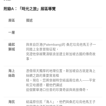
附錄A
：「
時光之旅」
展區導覽
展區
描述
一層
緣起
與來自巨港(Palembang)的 桑尼垃烏他馬王子一
獅城
同踏上全景冒險征程，
見證他穿越驚濤駭浪並建立新加坡古國的傳奇故
事。
海上
憑借得天獨厚的地理位置，新加坡自古就是海上
絲路
絲綢之路的重要貿易樞
紐。現在，您將穿越時空結識兩位商人——平安
和艾哈邁德，聽他們講述
這個繁華港口往昔的珍寶奇談與商旅傳奇。
海民
結識原住民「海人」，他們與桑尼垃烏他馬王子