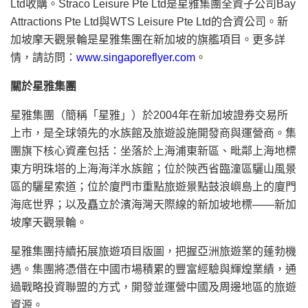
Ltd收購。Straco Leisure Pte Ltd是星雅集團全資子公司Bay
Attractions Pte Ltd與WTS Leisure Pte Ltd的合資公司。新
加坡摩天觀景輪是星雅集團在新加坡的旗艦項目。更多詳
情，請訪問：
www.singaporeflyer.com
。
關於星雅集團
星雅集團（簡稱「星雅」）於2004年在新加坡證券交易所
上市，是全球領先的水族館及旅遊設施開發商與運營商。集
團旗下核心資產包括：坐落於上海浦東新區、毗鄰上海地標
東方明珠塔的上海海洋水族館；位於陝西省臨潼區驪山風景
區的驪星索道；位於廈門市重點旅遊景點鼓浪嶼島上的廈門
海底世界；以及矗立於濱海灣天際線的新加坡地標——新加
坡摩天觀景輪。
星雅集團持續拓展旅遊項目版圖，把握亞洲旅遊業的蓬勃機
遇。集團將憑借在中國市場積累的豐富經驗與輝煌業績，通
過戰略投資聯盟的方式，開發並運營中國及周邊地區的旅遊
資源。