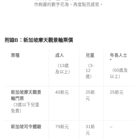
作絢麗的數字花海，再度點亮感官。
附錄B
：新加坡摩天觀景輪票價
票種
成人
兒童
年長人士
*
（13歲
（3-
（60歲及
12
及以上）
歲）
以上）
新加坡摩天觀景
40新元
25新
25新元
輪門票
元
（3歲以下兒童
免費）
新加坡司令體驗
79新元
31新
–
元