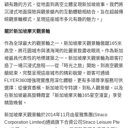
穎有趣的方式，從地面到高空立體呈現新加坡故事。我們將
沉浸式地面探險與觀景艙內的互動體驗相結合，旨在超越傳
統觀景輪模式，呈現這座城市多元有趣的魅力。」
關於新加坡摩天觀景輪
作為全球最大的觀景輪之一，新加坡摩天觀景輪傲踞165米
高空，將花園城市與濱海灣的壯麗景致盡收眼底。作為新加
坡最具代表性的地標建築之一，新加坡摩天觀景輪為遊客打
造了一場沉浸式旅程——從「時光之旅」開始，到高空觀景
艙結束，完整呈現這座城市的精彩蛻變。遊客可通過
FLYER360增強現實應用深化體驗，更有多項尊享服務可供
選擇：從優質香檳、新加坡司令特調，到私人觀景艙，以及
在新加坡最高旋轉霞宴「新加坡摩天輪165星空漫宴」享受
精致晚餐。
新加坡摩天觀景輪於2014年11月由星雅集團(Straco
Corporation Limited)通過旗下合資公司Straco Leisure Pte