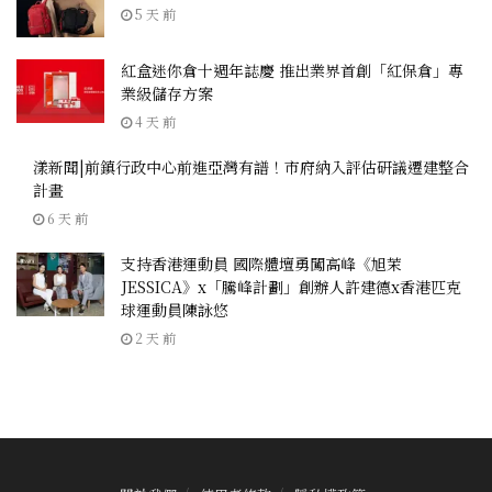
5 天 前
紅盒迷你倉十週年誌慶 推出業界首創「紅保倉」專
業級儲存方案
4 天 前
漾新聞|前鎮行政中心前進亞灣有譜！市府納入評估研議遷建整合
計畫
6 天 前
支持香港運動員 國際體壇勇闖高峰《旭茉
JESSICA》x「騰峰計劃」創辦人許建德x香港匹克
球運動員陳詠悠
2 天 前