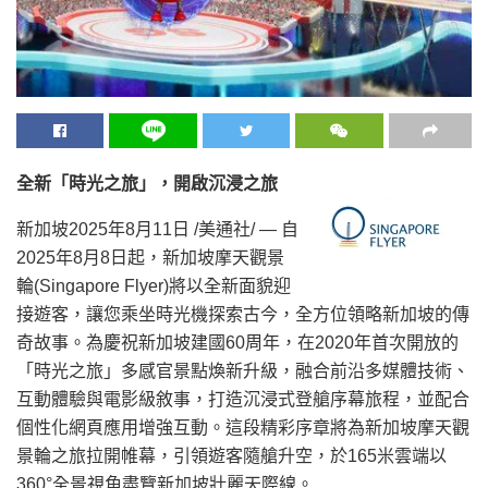
全新
「
時光之旅
」
，開啟沉浸之旅
新加坡
2025年8月11日
/美通社/ — 自
2025年8月8日起，新加坡摩天觀景
輪(Singapore Flyer)將以全新面貌迎
接遊客，讓您乘坐時光機探索古今，全方位領略新加坡的傳
奇故事。為慶祝新加坡建國60周年，在2020年首次開放的
「時光之旅」多感官景點煥新升級，融合前沿多媒體技術、
互動體驗與電影級敘事，打造沉浸式登艙序幕旅程，並配合
個性化網頁應用增強互動。這段精彩序章將為新加坡摩天觀
景輪之旅拉開帷幕，引領遊客隨艙升空，於165米雲端以
360°全景視角盡覽新加坡壯麗天際線。