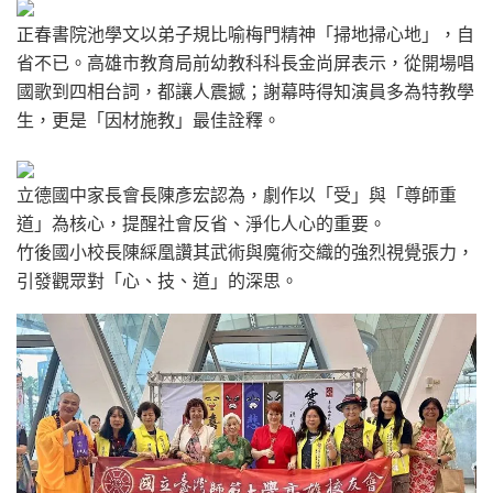
正春書院池學文以弟子規比喻梅門精神「掃地掃心地」，自
省不已。高雄市教育局前幼教科科長金尚屏表示，從開場唱
國歌到四相台詞，都讓人震撼；謝幕時得知演員多為特教學
生，更是「因材施教」最佳詮釋。
立德國中家長會長陳彥宏認為，劇作以「受」與「尊師重
道」為核心，提醒社會反省、淨化人心的重要。
竹後國小校長陳綵凰讚其武術與魔術交織的強烈視覺張力，
引發觀眾對「心、技、道」的深思。