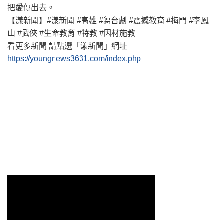
把愛傳出去。
【漾新聞】#漾新聞 #高雄 #舞台劇 #震撼教育 #梅門 #李鳳
山 #武俠 #生命教育 #特教 #因材施教
看更多新聞 請點選「漾新聞」網址
https://youngnews3631.com/index.php