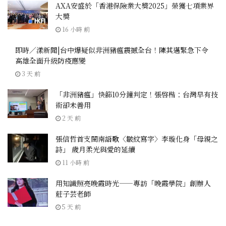
AXA安盛於「香港保險業大獎2025」榮獲七項業界
大獎
16 小時 前
即時／漾新聞|台中爆疑似非洲豬瘟震撼全台！陳其邁緊急下令
高雄全面升級防疫應變
3 天 前
「非洲豬瘟」快篩10分鐘判定！張啓楷：台灣早有技
術卻未善用
2 天 前
張信哲首支閩南語歌〈皺紋寫字〉李璇化身「母親之
詩」 歲月柔光與愛的延續
11 小時 前
用知識照亮晚霞時光——專訪「晚霞學院」創辦人
莊子芸老師
5 天 前