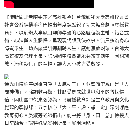
【漾新聞記者陳雯萍／高雄報導】台灣師範大學高雄校友會
社會公益組攜手梅門推出年度鉅獻親子功夫舞台劇《震撼教
育》，以創辦人李鳳山拜師學藝的心路歷程為主軸，結合武
術、心法與人生體悟，呈現現代版武俠故事。演員多為身心
障礙學生，透過嚴謹訓練翻轉人生，感動無數觀眾。台師大
高雄校友會理事長、陽明國中校長張永芬讚許劇中「因材施
教、潛移默化」的精神，讓大人小孩皆受啟發。
佛光山陳柏宇觀後直呼「太感動了」，並盛讚李鳳山是「人
間神佛」，強調歡喜做、甘願受是成就世界和平的普世價
值。岡山國中徐東弘認為，《震撼教育》是生命教育與文化
覺醒的震撼課，五字核心「大、平、虛、靜、定」深刻呼應
教育初心。吳淑芬老師指出，劇中將「身、口、意」傳授與
日常融合，讓特殊兒發揮所長，展現潛能。