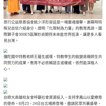
恩行公益慈善協會姚少洋形容這是一場靈魂撞擊，謝幕時特
殊兒自信介紹身分，證明「化限制為力量」的教育真諦。國
際獅子會300E5區陳妙貞期待未來能世界巡演，讓更多人看
見台灣。
彌陀國中特教老師王蓮生感嘆，特教學生的蛻變是親師生共
同努力的成果。教育不必依賴語言或權威，依然能深植人
心。
台師大高雄校友會呼籲社會資源投入，支持李鳳山以愛療育
的使命。8月23、24日台北場將登場，邀請民眾共襄盛舉，