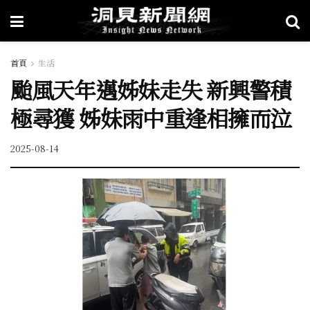
首頁
生活
颱風天年邁姊妹走失 新興警積
極尋獲 姊妹雨中重逢相擁而泣
2025-08-14