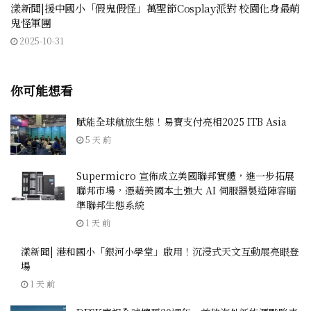
漾新聞|援中國小「假鬼假怪」萬聖節Cosplay派對 校園化身最萌
鬼怪軍團
2025-10-31
你可能想看
賦能全球航旅生態！易寶支付亮相2025 ITB Asia
5 天 前
Supermicro 宣佈成立美國聯邦實體，進一步拓展
聯邦市場，憑藉美國本土強大 AI 伺服器製造陣容瞄
準聯邦生態系統
1 天 前
漾新聞| 港和國小「銀河小學堂」啟用！沉浸式天文互動展亮眼登
場
1 天 前