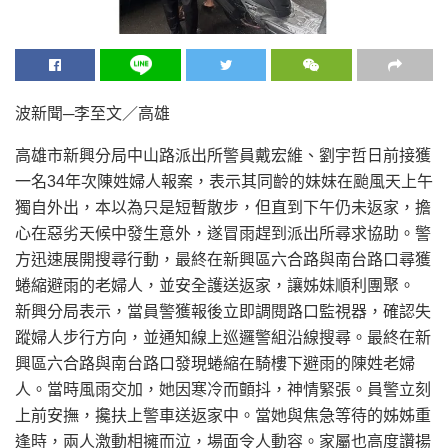
波新聞─李至文／高雄
高雄市新興分局中山路派出所警員戴宏維、劉宇哲日前接獲
一名34年次陳姓婦人報案，表示其同齡的妹妹在颱風天上午
獨自外出，本以為只是短暫散步，但直到下午仍未返家，擔
心在惡劣天候中發生意外，遂冒雨趕到派出所尋求協助。警
方迅速展開搜尋行動，最終在新興區六合路與南台路口尋獲
蜷縮避雨的老婦人，並安全護送返家，讓姊妹順利團聚。
新興分局表示，當員警獲報後立即調閱路口監視器，確認失
蹤婦人步行方向，並通知線上巡邏警組沿線搜尋。最終在新
興區六合路與南台路口發現蜷縮在騎樓下避雨的陳姓老婦
人。當時風雨交加，她因寒冷而顫抖，神情緊張。員警立刻
上前安撫，攙扶上警車送返家中。當她與焦急等待的姊姊重
逢時，兩人激動相擁而泣，場面令人動容。家屬也高度讚揚