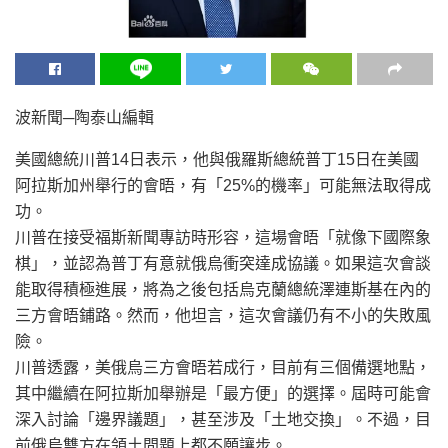
波新聞─陶泰山編輯
美國總統川普14日表示，他與俄羅斯總統普丁15日在美國
阿拉斯加州舉行的會晤，有「25%的機率」可能無法取得成
功。
川普在接受福斯新聞專訪時形容，這場會晤「就像下國際象
棋」，並認為普丁有意就俄烏衝突達成協議。如果這次會談
能取得積極進展，將為之後包括烏克蘭總統澤連斯基在內的
三方會晤鋪路。然而，他坦言，這次會議仍有不小的失敗風
險。
川普透露，美俄烏三方會晤若成行，目前有三個備選地點，
其中繼續在阿拉斯加舉辦是「最方便」的選擇。屆時可能會
深入討論「邊界議題」，甚至涉及「土地交換」。不過，目
前俄烏雙方在領土問題上都不願讓步。