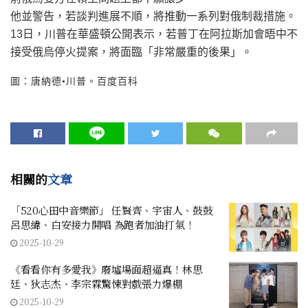
他並警告，若談判進展不順，將推動一系列對俄制裁措施。
13日，川普在華盛頓公開表示，若普丁在阿拉斯加會晤中不
接受俄烏停火提案，將面臨「非常嚴重的後果」。
圖：唐納德•川普。百度百科
相關的
文章
「520心田中音樂節」 任賢齊、宇宙人、鼓鼓
呂思緯、白安接力開唱 為跑者加油打氣！
2025-10-29
《看看你有多愛我》廢墟場面超逼真！林思
廷、狄志杰、李宗霖驚悚對戲張力爆棚
2025-10-29