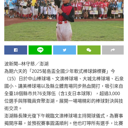
波新聞─林守慈／澎湖
為期六天的「2025菊島盃全國少年軟式棒球錦標賽」今
（15）日於中山棒球場、文澳棒球場、大城北棒球場、石泉
國小、講美棒球場以及縣立體育場同步熱血開打，吸引來自
全臺18個縣市共76支隊伍（含1支日本球隊），超過3,000
位選手與隊職員齊聚澎湖，展開一場場精彩的棒球對決與技
術交流。
澎湖縣長陳光復下午親臨文澳棒球場主持開球儀式，為賽事
揭開序幕，並預祝賽事圓滿順利。他也叮嚀所有選手，比賽