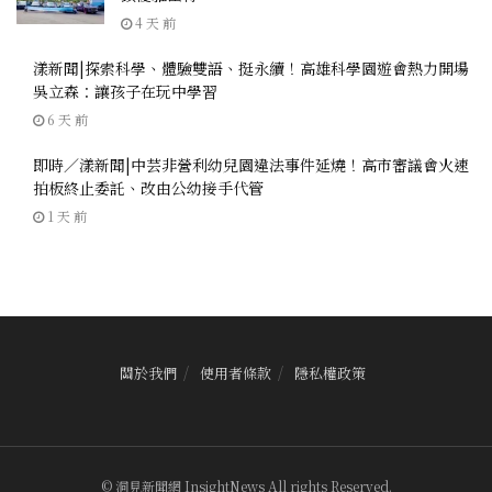
4 天 前
漾新聞|探索科學、體驗雙語、挺永續！高雄科學園遊會熱力開場
吳立森：讓孩子在玩中學習
6 天 前
即時／漾新聞|中芸非營利幼兒園違法事件延燒！高市審議會火速
拍板終止委託、改由公幼接手代管
1 天 前
關於我們
使用者條款
隱私權政策
© 洞見新聞網 InsightNews All rights Reserved.