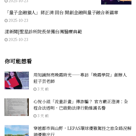
2025-10-23
「量子金融獵人」蔣正清 回台 開創金融與量子融合新篇章
2025-10-23
漾新聞|聖星診所院長榮獲台灣醫療典範
2025-10-23
你可能想看
用知識照亮晚霞時光——專訪「晚霞學院」創辦人
莊子芸老師
3 天 前
心悅小組「流量計畫」傳詐騙？ 官方嚴正澄清：全
程合法透明，已啟動法律行動維護名譽
3 天 前
穿越都市與山野，LEPAS環球優雅駕控之旅全路況解
鎖優雅出行