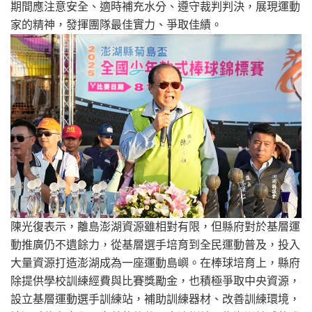
期間應注意安全、適時補充水分、遵守裁判判決，展現運動
家的精神，發揮團隊最佳實力、爭取佳績。
陳光復表示，離島澎湖資源雖相對有限，但縣府對於基層運
動推廣仍不遺餘力，從基層選手培育到全民運動普及，投入
大量資源打造澎湖成為一座運動島嶼。在棒球培育上，縣府
除提供學校訓練經費與比賽獎勵金，也積極爭取中央資源，
設立基層運動選手訓練站，補助訓練器材、改善訓練環境，