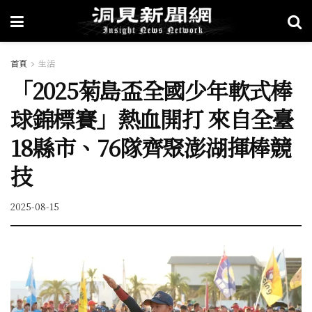
首頁
生活
「2025菊島盃全國少年軟式棒
球錦標賽」熱血開打 來自全臺
18縣市、76隊齊聚澎湖揮棒競
技
2025-08-15