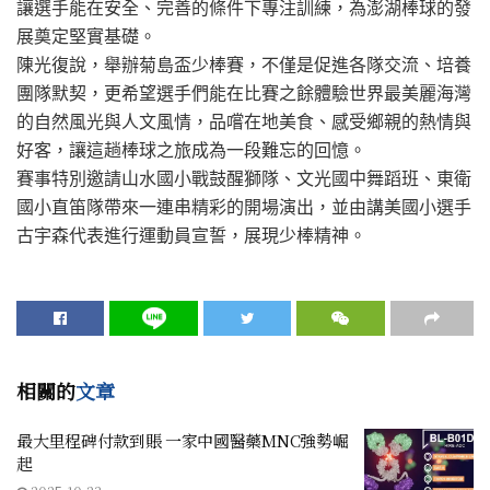
讓選手能在安全、完善的條件下專注訓練，為澎湖棒球的發
展奠定堅實基礎。
陳光復說，舉辦菊島盃少棒賽，不僅是促進各隊交流、培養
團隊默契，更希望選手們能在比賽之餘體驗世界最美麗海灣
的自然風光與人文風情，品嚐在地美食、感受鄉親的熱情與
好客，讓這趟棒球之旅成為一段難忘的回憶。
賽事特別邀請山水國小戰鼓醒獅隊、文光國中舞蹈班、東衛
國小直笛隊帶來一連串精彩的開場演出，並由講美國小選手
古宇森代表進行運動員宣誓，展現少棒精神。
相關的
文章
最大里程碑付款到賬 一家中國醫藥MNC強勢崛
起