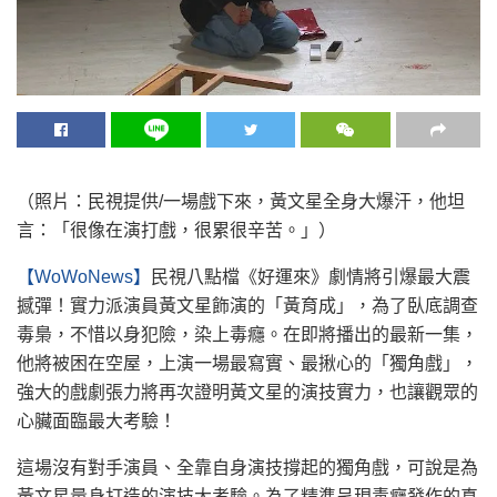
（照片：民視提供/一場戲下來，黃文星全身大爆汗，他坦
言：「很像在演打戲，很累很辛苦。」）
【WoWoNews】
民視八點檔《好運來》劇情將引爆最大震
撼彈！實力派演員黃文星飾演的「黃育成」，為了臥底調查
毒梟，不惜以身犯險，染上毒癮。在即將播出的最新一集，
他將被困在空屋，上演一場最寫實、最揪心的「獨角戲」，
強大的戲劇張力將再次證明黃文星的演技實力，也讓觀眾的
心臟面臨最大考驗！
這場沒有對手演員、全靠自身演技撐起的獨角戲，可說是為
黃文星量身打造的演技大考驗。為了精準呈現毒癮發作的真