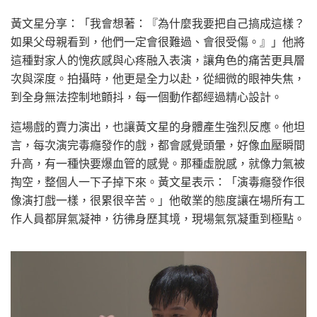
黃文星分享：「我會想著：『為什麼我要把自己搞成這樣？
如果父母親看到，他們一定會很難過、會很受傷。』」他將
這種對家人的愧疚感與心疼融入表演，讓角色的痛苦更具層
次與深度。拍攝時，他更是全力以赴，從細微的眼神失焦，
到全身無法控制地顫抖，每一個動作都經過精心設計。
這場戲的賣力演出，也讓黃文星的身體產生強烈反應。他坦
言，每次演完毒癮發作的戲，都會感覺頭暈，好像血壓瞬間
升高，有一種快要爆血管的感覺。那種虛脫感，就像力氣被
掏空，整個人一下子掉下來。黃文星表示：「演毒癮發作很
像演打戲一樣，很累很辛苦。」他敬業的態度讓在場所有工
作人員都屏氣凝神，彷彿身歷其境，現場氣氛凝重到極點。