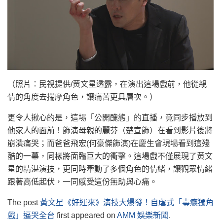
（照片：民視提供/黃文星透露，在演出這場戲前，他從親
情的角度去揣摩角色，讓痛苦更具層次。）
更令人揪心的是，這場「公開醜態」的直播，竟同步播放到
他家人的面前！飾演母親的麗芬（楚宣飾）在看到影片後將
崩潰痛哭；而爸爸飛宏(何豪傑飾演)在慶生會現場看到這殘
酷的一幕，同樣將面臨巨大的衝擊。這場戲不僅展現了黃文
星的精湛演技，更同時牽動了多個角色的情緒，讓觀眾情緒
跟著高低起伏，一同感受這份無助與心痛。
The post
黃文星《好運來》演技大爆發！自虐式「毒癮獨角
戲」逼哭全台
first appeared on
AMM 娛樂新聞
.