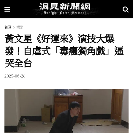
首頁
娛樂
黃文星《好運來》演技大爆
發！自虐式「毒癮獨角戲」逼
哭全台
2025-08-26