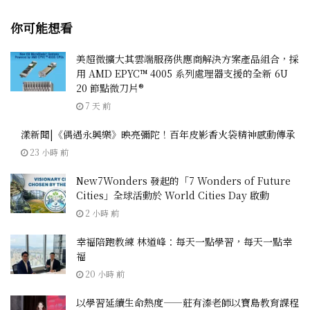
你可能想看
美超微擴大其雲端服務供應商解決方案產品組合，採
用 AMD EPYC™ 4005 系列處理器支援的全新 6U
20 節點微刀片®
7 天 前
漾新聞|《偶遇永興樂》映亮彌陀！百年皮影香火袋精神感動傳承
23 小時 前
New7Wonders 發起的「7 Wonders of Future
Cities」全球活動於 World Cities Day 啟動
2 小時 前
幸福陪跑教練 林道峰：每天一點學習，每天一點幸
福
20 小時 前
以學習延續生命熱度——莊有溱老師以寶島教育課程