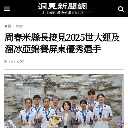
首頁
生活
周春米縣長接見2025世大運及
溜冰亞錦賽屏東優秀選手
2025-08-26