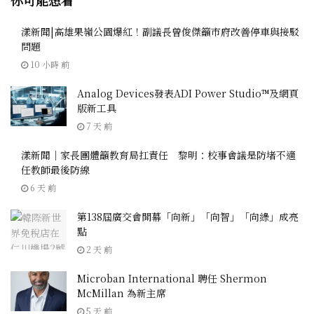
你可能想看
漾新聞|高雄果嶺公園爆紅！副議長曾俊傑籲市府改善停車與接駁
問題
10 小時 前
Analog Devices發表ADI Power Studio™及網頁
版新工具
7 天 前
漾新聞｜家長團體籲教育局扛責任 黎明：校事會議是防堵不適
任教師最後防線
6 天 前
第138屆廣交會開幕「向新」「向智」「向綠」成亮
點
2 天 前
Microban International 聘任 Shermon
McMillan 為新主席
5 天 前