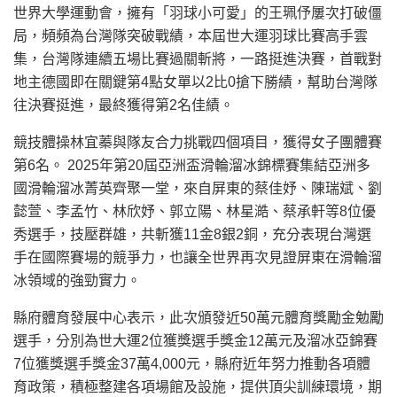
世界大學運動會，擁有「羽球小可愛」的王珮伃屢次打破僵
局，頻頻為台灣隊突破戰績，本屆世大運羽球比賽高手雲
集，台灣隊連續五場比賽過關斬將，一路挺進決賽，首戰對
地主德國即在關鍵第4點女單以2比0搶下勝績，幫助台灣隊
往決賽挺進，最終獲得第2名佳績。
競技體操林宜蓁與隊友合力挑戰四個項目，獲得女子團體賽
第6名。 2025年第20屆亞洲盃滑輪溜冰錦標賽集結亞洲多
國滑輪溜冰菁英齊聚一堂，來自屏東的蔡佳妤、陳瑞斌、劉
懿萱、李孟竹、林欣妤、郭立陽、林星澔、蔡承軒等8位優
秀選手，技壓群雄，共斬獲11金8銀2銅，充分表現台灣選
手在國際賽場的競爭力，也讓全世界再次見證屏東在滑輪溜
冰領域的強勁實力。
縣府體育發展中心表示，此次頒發近50萬元體育獎勵金勉勵
選手，分別為世大運2位獲獎選手獎金12萬元及溜冰亞錦賽
7位獲獎選手獎金37萬4,000元，縣府近年努力推動各項體
育政策，積極整建各項場館及設施，提供頂尖訓練環境，期