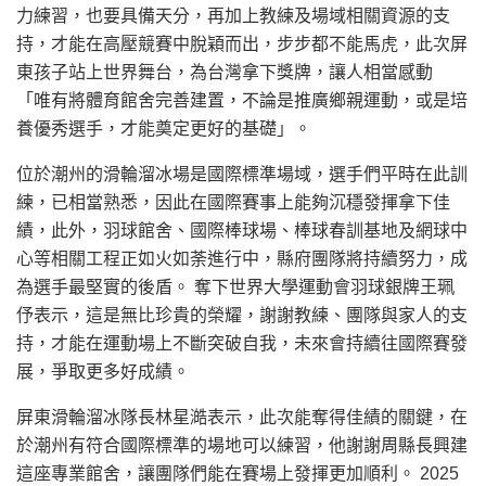
力練習，也要具備天分，再加上教練及場域相關資源的支
持，才能在高壓競賽中脫穎而出，步步都不能馬虎，此次屏
東孩子站上世界舞台，為台灣拿下獎牌，讓人相當感動
「唯有將體育館舍完善建置，不論是推廣鄉親運動，或是培
養優秀選手，才能奠定更好的基礎」。
位於潮州的滑輪溜冰場是國際標準場域，選手們平時在此訓
練，已相當熟悉，因此在國際賽事上能夠沉穩發揮拿下佳
績，此外，羽球館舍、國際棒球場、棒球春訓基地及網球中
心等相關工程正如火如荼進行中，縣府團隊將持續努力，成
為選手最堅實的後盾。 奪下世界大學運動會羽球銀牌王珮
伃表示，這是無比珍貴的榮耀，謝謝教練、團隊與家人的支
持，才能在運動場上不斷突破自我，未來會持續往國際賽發
展，爭取更多好成績。
屏東滑輪溜冰隊長林星澔表示，此次能奪得佳績的關鍵，在
於潮州有符合國際標準的場地可以練習，他謝謝周縣長興建
這座專業館舍，讓團隊們能在賽場上發揮更加順利。 2025