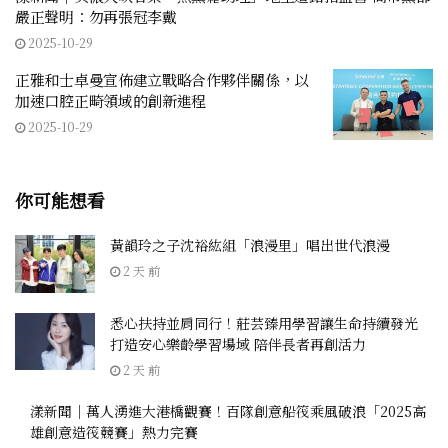
嚴正聲明：勿再張冠李戴
2025-10-29
正雅和士卓曼宣佈建立戰略合作夥伴關係，以
加速口腔正畸領域的創新進程
2025-10-29
你可能想看
黃韻玲之子沈裕紘組「浪漫里」唱出世代浪漫
2 天 前
悉心扶持並肩同行！莊芸臻用學習讓生命持續發光
打造安心樂齡學習場域 陪伴長者再創活力
2 天 前
漾新聞｜萬人湧進大港橋觀賽！百隊創意船筏乘風破浪「2025高
雄創意造筏競賽」熱力完賽