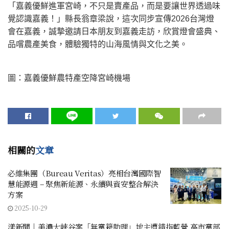
「嘉義優鮮進軍宮崎，不只是賣產品，而是要讓世界透過味
覺認識嘉義！」縣長翁章梁說，這次同步宣傳2026台灣燈
會在嘉義，誠摯邀請日本朋友到嘉義走訪，欣賞燈會盛典、
品嚐農產美食，體驗獨特的山海風情與文化之美。
圖：嘉義優鮮農特產空降宮崎機場
相關的
文章
必維集團（Bureau Veritas）亮相台灣國際智
慧能源週 – 聚焦新能源、永續與資安整合解決
方案
2025-10-29
漾新聞｜美濃大峽谷案「無黨籍助理」地主遭錯指藍營 高市黨部