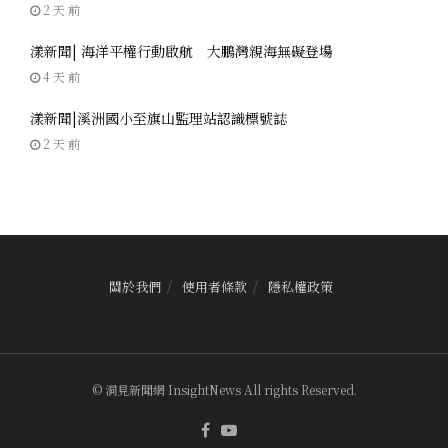
2 天 前
漾新聞| 海洋平權行動啟航 大鵬灣親海無礙登場
4 天 前
漾新聞|溪洲國小至旗山監理站認識標號誌
2 天 前
關於我們
使用者條款
隱私權政策
© 洞見新聞網 InsightNews All rights Reserved.