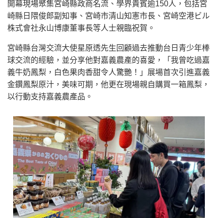
開幕現場聚集宮崎縣政商名流、學界貴賓逾150人，包括宮
崎縣日隈俊郎副知事、宮崎市清山知憲市長、宮崎空港ビル
株式會社永山博康董事長等人士親臨祝賀。
宮崎縣台灣交流大使星原透先生回顧過去推動台日青少年棒
球交流的經驗，並分享他對嘉義農產的喜愛，「我曾吃過嘉
義牛奶鳳梨，白色果肉香甜令人驚艷！」展場首次引進嘉義
金鑽鳳梨原汁，美味可期，他更在現場親自購買一箱鳳梨，
以行動支持嘉義農產品。