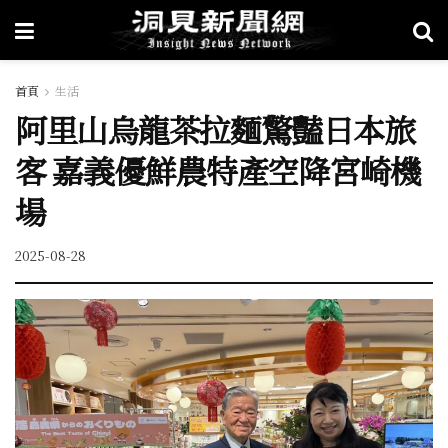
首頁
生活
阿里山烏龍茶拉麵驚豔日本旅
客 嘉義優鮮農特產空降宮崎機
場
2025-08-28