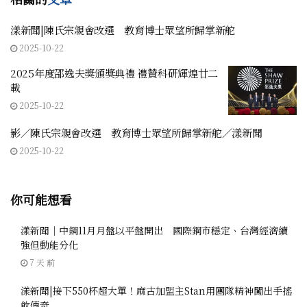
漾新聞|陳氏宗親會改選 教育博士眾望所歸掌新舵
2025-10-22
2025年度邵逸夫獎頒獎典禮 禮贊科研輝煌廿二
載
2025-10-22
影／陳氏宗親會改選 教育博士眾望所歸掌新舵／漾新聞
2025-10-22
你可能想看
漾新聞｜中鋼11月月盤以平盤開出 國際鋼市穩定、台灣經濟續
強但動能分化
7 天 前
漾新聞|接下550杯超大單！麻古加盟主Stan用團隊精神闖出手搖
飲傳奇