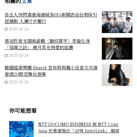
相關的
文章
告五人快閃香港海港城為UG新開店站台剪綵引
起暴動 人潮寸步難行
2025-10-24
張信哲首支閩南語歌〈皺紋寫字〉李璇化身
「母親之詩」 歲月柔光與愛的延續
2025-10-24
韓國搖滾樂團 Biuret 宣布將與鳳小岳首次共演
春浪20限定舞台登場
2025-10-24
你可能想看
NTT DOCOMO BUSINESS 與 NTT Com
Asia 於香港推出「APN InterLink」 服務