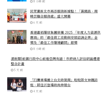
8 小時 前
民眾黨新北市再添服務新據點！「黃國昌、周
曉芸聯合服務處」盛大開幕
6 天 前
香港嘉栢環球集團榮獲 2025 「年度人力資源供
應商」的「最佳員工流動與安居諮詢企業」金
獎及「最佳工作環境顧問」銀獎
8 小時 前
漾新聞|前鎮行政中心前進亞灣有譜！市府納入評估研議遷建
整合計畫
5 天 前
「F1賽車場搬上台北時裝周」啦啦隊女神魏詩
娗、蔣佳沂登場時尚伸展台
4 天 前