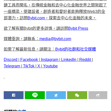
鏈工具而聞名，在傳統金融和去中心化金融世界之間架起了
一座橋梁，使建設者、創造者和愛好者能夠釋放Web3的全
部潛力。訪問
Bybit.com
，探索去中心化金融的未來。
欲了解有關Bybit的更多詳情，請訪問
Bybit Press
媒體垂詢，請聯系：
media@bybit.com
如需了解最新信息，請關注：
Bybit的社群和社交媒體
Discord
|
Facebook
|
Instagram
|
LinkedIn
|
Reddit
|
Telegram
|
TikTok
|
X
|
Youtube