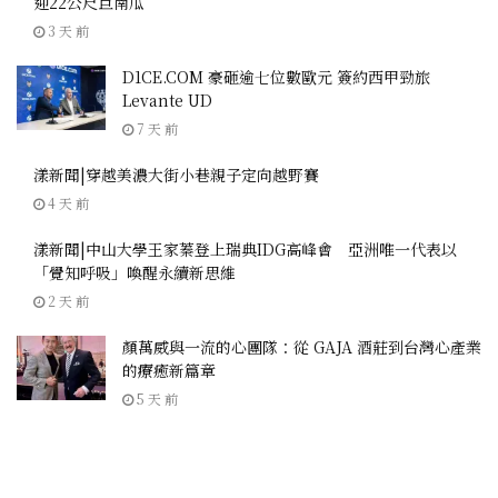
迎22公尺巨南瓜
3 天 前
D1CE.COM 豪砸逾七位數歐元 簽約西甲勁旅
Levante UD
7 天 前
漾新聞|穿越美濃大街小巷親子定向越野賽
4 天 前
漾新聞|中山大學王家蓁登上瑞典IDG高峰會 亞洲唯一代表以
「覺知呼吸」喚醒永續新思維
2 天 前
顏萬威與一流的心團隊：從 GAJA 酒莊到台灣心產業
的療癒新篇章
5 天 前