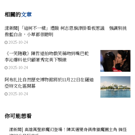
相關的
文章
漾新聞|「這柯不一樣」遭酸 柯志恩旗津掛看板惹議 強調別挑
撥藍白合，小草都很聰明
2025-10-24
《一笑隨歌》陳哲遠拍吻戲笑稱吻到嘴巴乾
李沁爆料他只顧著秀完美下顎線
2025-10-24
阿布扎比自然歷史博物館將於11月22日在薩迪
亞特文化區開幕
2025-10-24
你可能想看
漾新聞| 高雄萬聖節魔幻登場！陳其邁變身偶像獵魔團主角 搞怪