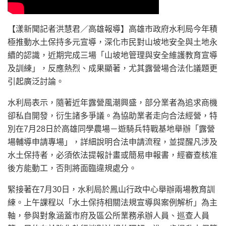
【漾新聞記者洪慧君／高雄報導】高雄市政府水利局今年積
極推動水土保持多元宣導，深化市民對山坡地安全與土地永
續的認識，近期完成三場「山坡地管理與安全維護教育宣導
及訓練」，反應熱烈、成果顯著，尤其露營場合法化議題更
引起廣泛討論。
水利局表示，隨著近年露營風潮興盛，部分業者為追求商機
卻私自開發，衍生諸多爭議。為協助業者走向合法經營，特
別在7月28日於高雄同學農場－遊騎兵特戰基地舉辦「露營
場輔導申請專場」，詳細說明合法申請流程，並提醒凡涉及
水土保持者，必須依法提報計畫或簡易申報書，經審查核准
後方能動工，否則將面臨違規處分。
緊接著在7月30日，水利局於鳳山行政中心舉辦兩場教育訓
練。上午課程以「水土保持相關法規宣導與案例解析」為主
軸，參與對象涵蓋市府及區公所業務承辦人員、巡查人員