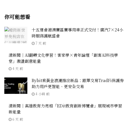
你可能想看
十五運會港澳賽區賽事用車正式交付！廣汽7×24小
時服務護航盛會
7 天 前
漾新聞｜AI翻轉文化學習！客家學×青年論壇「創客AI科技學
堂」激盪創意能量
4 天 前
Bybit乘黃金浪潮推出新品：跟單交易TradFi保護券
助力用戶更智能、更安全交易
4 小時 前
漾新聞｜高雄教育力亮相「EDit教育創新博覽會」展現城市學習
新能量
6 天 前