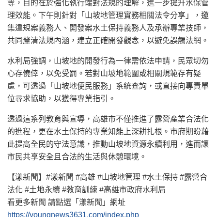
等，目的在於強化執行端對法規的理解，進一步提升水保管
理效能。下午則針對「山坡地管理實務相關法令分享」，邀
集違規案義務人、開發案水土保持義務人及承辦專業技師，
共同釐清法規內涵，建立正確開發觀念，以避免誤觸法網。
水利局強調，山坡地的開發行為一律需依法申請，民眾切勿
心存僥倖，以免受罰。若對山坡地範圍或相關規範存有疑
慮，可透過「山坡地便民服務」系統查詢，或直接向專責單
位尋求協助，以獲得專業指引。
透過這系列教育與宣導，高雄市不僅推進了露營產業合法化
的進程，更在水土保持的專業知能上深耕扎根。市府期盼藉
此提高全民的守法意識，推動山坡地資源永續利用，進而讓
市民共享安全且合法的生活與休憩環境。
【漾新聞】#漾新聞 #高雄 #山坡地管理 #水土保持 #露營合
法化 #土地永續 #教育訓練 #高雄市政府水利局
看更多新聞 請點選「漾新聞」網址
https://youngnews3631.com/index.php